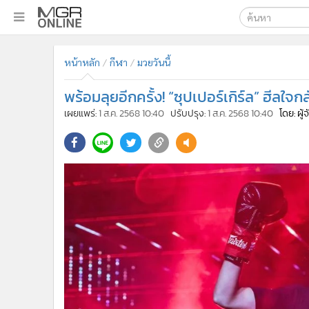
เลือกเครื่องมือท
•
หน้าหลัก
หน้าหลัก
กีฬา
มวยวันนี้
ค้นหา
•
ทันเหตุการณ์
Google
•
ภาคใต้
พร้อมลุยอีกครั้ง! “ซุปเปอร์เกิร์ล” ฮีลใ
•
ภูมิภาค
MGR Onl
เผยแพร่:
1 ส.ค. 2568 10:40
ปรับปรุง:
1 ส.ค. 2568 10:40
โดย: ผู
•
Online Section
ค้นหาขั
•
บันเทิง
•
ผู้จัดการรายวัน
•
คอลัมนิสต์
•
ละคร
•
CbizReview
•
Cyber BIZ
•
ผู้จัดกวน
•
Good health & Well-being
•
Green Innovation & SD