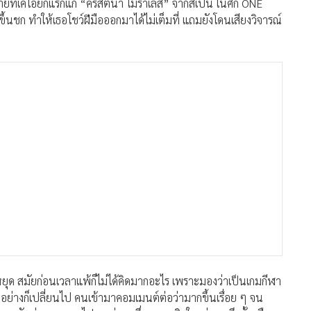
าพ่ายทีเคโอยกแรกแก่ “คริสตินา โมราเลส” จากสเปน ในศึก ONE
อนขึ้นชก ทำให้เธอโชว์ฝีมือออกมาได้ไม่เต็มที่ แถมยังโดนเสียงวิจารณ์
ยุด สมัยก่อนเวลาแพ้ก็ไม่ได้คิดมากอะไร เพราะมองว่าเป็นเกมกีฬา
ทุกอย่างก็เปลี่ยนไป คนเข้ามาคอมเมนต์ต่อว่ามากขึ้นเรื่อย ๆ จน