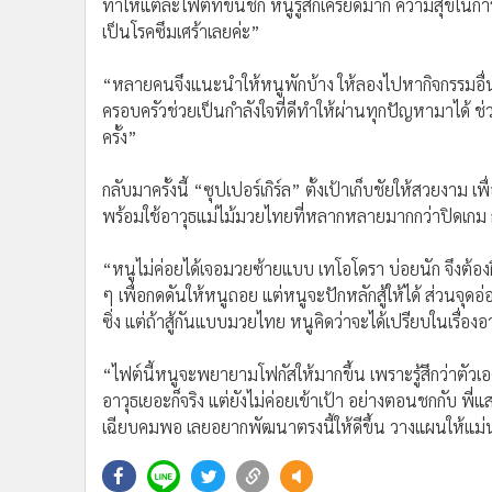
ทำให้แต่ละไฟต์ที่ขึ้นชก หนูรู้สึกเครียดมาก ความสุขใน
เป็นโรคซึมเศร้าเลยค่ะ”
“หลายคนจึงแนะนำให้หนูพักบ้าง ให้ลองไปหากิจกรรมอื่นท
ครอบครัวช่วยเป็นกำลังใจที่ดีทำให้ผ่านทุกปัญหามาได้ ช่วง
ครั้ง”
กลับมาครั้งนี้ “ซุปเปอร์เกิร์ล” ตั้งเป้าเก็บชัยให้สวยงาม
พร้อมใช้อาวุธแม่ไม้มวยไทยที่หลากหลายมากกว่าปิดเกม กล
“หนูไม่ค่อยได้เจอมวยซ้ายแบบ เทโอโดรา บ่อยนัก จึงต้องฝ
ๆ เพื่อกดดันให้หนูถอย แต่หนูจะปักหลักสู้ให้ได้ ส่วนจุดอ
ซิ่ง แต่ถ้าสู้กันแบบมวยไทย หนูคิดว่าจะได้เปรียบในเรื่องอ
“ไฟต์นี้หนูจะพยายามโฟกัสให้มากขึ้น เพราะรู้สึกว่าตัวเ
อาวุธเยอะก็จริง แต่ยังไม่ค่อยเข้าเป้า อย่างตอนชกกับ พี่
เฉียบคมพอ เลยอยากพัฒนาตรงนี้ให้ดีขึ้น วางแผนให้แม