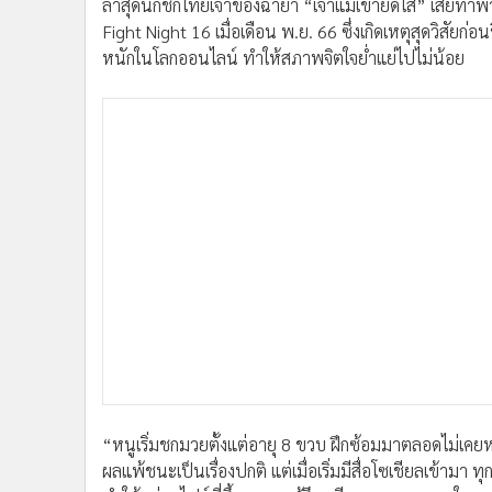
ล่าสุดนักชกไทยเจ้าของฉายา “เจ้าแม่เข่ายัดไส้” เสียท่
•
อินโดจีน
Fight Night 16 เมื่อเดือน พ.ย. 66 ซึ่งเกิดเหตุสุดวิสัยก่
•
กองทุนรวม
หนักในโลกออนไลน์ ทำให้สภาพจิตใจย่ำแย่ไปไม่น้อย
•
Celeb Online
•
Factcheck
•
ญี่ปุ่น
•
News1
•
Gotomanager
“หนูเริ่มชกมวยตั้งแต่อายุ 8 ขวบ ฝึกซ้อมมาตลอดไม่เคยห
ผลแพ้ชนะเป็นเรื่องปกติ แต่เมื่อเริ่มมีสื่อโซเชียลเข้ามา 