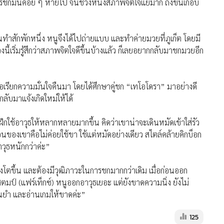
การชกมันค่อย ๆ หายไป จนช่วงหนึ่งสภาพจิตใจแย่มาก ถึงขั้นเกือบ
ำสักพักหนึ่ง หนูจึงได้ไปถ่ายแบบ และทำค่ายมวยที่ภูเก็ต โดยมี
นี้เริ่มรู้สึกว่าสภาพจิตใจดีขึ้นบ้างแล้ว ก็เลยอยากกลับมาชกมวยอีก
 เพื่อเรียกความมั่นใจคืนมา โดยได้ศึกษาคู่ชก “เทโอโดรา” มาอย่างดี
ับมาแจ้งเกิดใหม่ให้ได้
ึกใช้อาวุธให้หลากหลายมากขึ้น คิดว่าเขาน่าจะเดินหมัดเข้าใส่รัว
่อนของเขาคือไม่ค่อยใช้ขา ใช้แต่หมัดอย่างเดียว สไตล์คล้ายคิกบ็อก
าวุธหนักกว่าค่ะ”
องโตขึ้น และต้องมีวุฒิภาวะในการชกมากกว่าเดิม เมื่อก่อนออก
แสตมป์ (แฟร์เท็กซ์) หนูออกอาวุธเยอะ แต่ยังขาดความนิ่ง ยังไม่
่นยำ และอ่านเกมให้ขาดค่ะ”
125