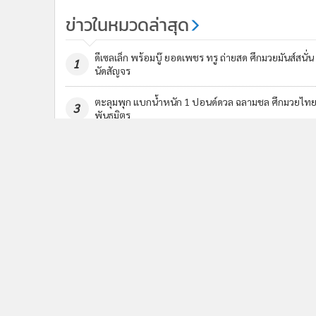
ข่าวในหมวดล่าสุด
ดีเซลเล็ก พร้อมบู๊ ยอดเพชร ทรู ถ่ายสด ศึกมวยมันส์สนั่น
1
นัดสัญจร
ตะลุมพุก แบกน้ำหนัก 1 ปอนด์ดวล ฉลามชล ศึกมวยไท
3
พันธมิตร
ข่า
ติดตามข่าวสารผ่านทาง LIN