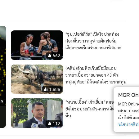
"ซุปเปอร์เกิร์ล" เปิดใจปวดท้อง
ก่อนขึ้นชก เหตุพ่ายผิดฟอร์ม
เสียดายเตรียมร่างกายมาฟิตมาก
562
(คลิป)อำมหิตเกิน!มือมืดแอบ
วางยาเบื่อควายยกคอก 43 ตัว
หนุ่มอุทัยธานีต้องตัดใจขายขาดทุน
1,686
MGR Onli
09
"ทนายเอี้ยง" เข้าเยี่ยม "หมอแอร์"
MGR Online 
ยังไม่ขอประกันตัว-สภาพจิตใจดี
เสนอ ประสบก
ขึ้น
เว็บไซต์ แ
112
นโยบายสิทธ