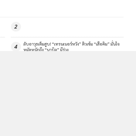
2
ย
ลับอาวุธเต็มสูบ! “เทรนเนอร์หวัง” ติวเข้ม “เสือคิม” มั่นใจ
4
หมัดหนักถึง “นาบิล” มีร่วง
วอื่นในหมวด
MGR Online Application
E