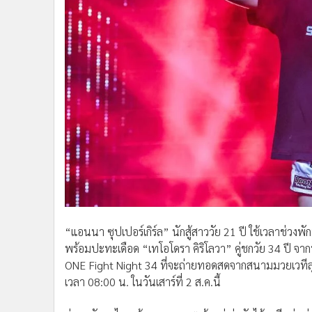
•
Management & HR
•
MGR Live
•
Infographic
•
การเมือง
•
ท่องเที่ยว
•
กีฬา
•
ต่างประเทศ
•
Special Scoop
•
เศรษฐกิจ-ธุรกิจ
•
จีน
•
ชุมชน-คุณภาพชีวิต
•
อาชญากรรม
•
Motoring
“แอนนา ซุปเปอร์เกิร์ล” นักสู้สาววัย 21 ปี ใช้เวลาช่วงพั
•
เกม
พร้อมปะทะเดือด “เทโอโดรา คิริโลวา” คู่ชกวัย 34 ปี จา
ONE Fight Night 34 ที่จะถ่ายทอดสดจากสนามมวยเวทีลุมพ
•
วิทยาศาสตร์
เวลา 08:00 น. ในวันเสาร์ที่ 2 ส.ค.นี้
•
SMEs
•
หุ้น