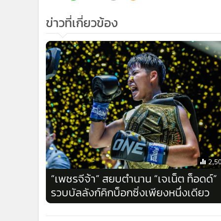
ข่าวที่เกี่ยวข้อง
2,5
“เพชรจีจ้า” สยบตำนาน “เจเน็ต ท็อดด์”
รวบบัลลังก์คิกบ็อกซิ่งเพียงหนึ่งเดียว