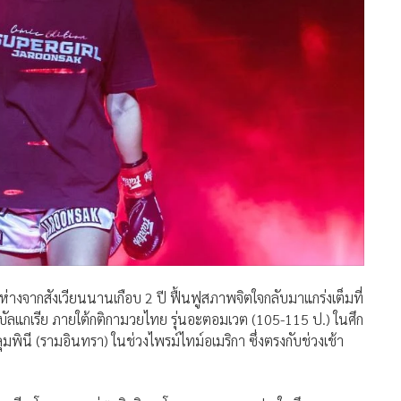
กห่างจากสังเวียนนานเกือบ 2 ปี ฟื้นฟูสภาพจิตใจกลับมาแกร่งเต็มที่
กบัลแกเรีย ภายใต้กติกามวยไทย รุ่นอะตอมเวต (105-115 ป.) ในศึก
ินี (รามอินทรา) ในช่วงไพรม์ไทม์อเมริกา ซึ่งตรงกับช่วงเช้า