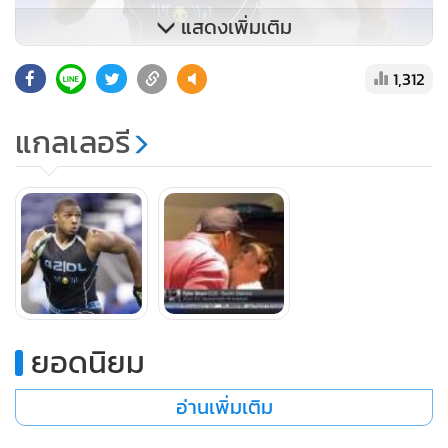
แสดงเพิ่มเติม
1,312
แซม เกย์คนแรกของ NFL
แกลเลอรี
ยอดนิยม
อ่านเพิ่มเติม
จุมพิิตแฟนหนุ่มฉลอง