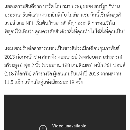
แสดงความยินดีจาก บารัค โอบามา ประมุขของ สหรัฐฯ “ท่าน
ประธานาธิบดีแสดงความยินดีกับ ไมเคิล แซม วันนี้เซ็นต์หลุยส์
แรมส์ และ NFL เริ่มต้นก้าวย่างสำคัญของชาติ ชาวอเมริกัน
พิสูจน์ให้เห็นว่า คุณควรตัดสินด้วยสิ่งที่คุณทำ ไม่ใช่สิ่งที่คุณเป็น”
แซม ยอมรับต่อสาธารณชนเป็นชาวสีม่วงเมื่อเดือนกุมภาพันธ์
2013 ก่อนหน้าช่วง สเกาติง คอมบายน์ (ทดสอบความสามารถ)
สรีระสูง 6 ฟุต 2 นิ้ว (ประมาณ 188 เซนติเมตร) หนัก 261 ปอนด์
(118 กิโลกรัม) คว้ารางวัล ผู้เล่นเกมรับแห่งปี 2013 จากผลงาน
11.5 แซ็ก แท็กเกิลคู่แข่งเสียระยะ 19 ครั้ง