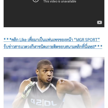
* * *คลิก Like เพื่อมาเป็นแฟนเพจของหน้า “MGR SPORT”
รับข่าวสารแวดวงกีฬาชนิดเกาะติดขอบสนามคลิกที่นี่เลย!!* * *