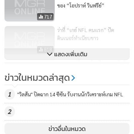
ของ “โอปราห์ วินฟรีย์”
717
ว่าที่ “เกย์ NFL คนแรก” ปัด
ดินเนอร์ทำเนียบขาว
818
แสดงเพิ่มเติม
“แซม” ปลื้มแรงใจเพียบ วอนตัดสิน
ที่ผลงาน
ข่าวในหมวดล่าสุด
384
1
"วิลสัน" ปิดฉาก 14 ซีซัน รับงานนักวิเคราะห์เกม NFL
2
ข่าวอื่นในหมวด