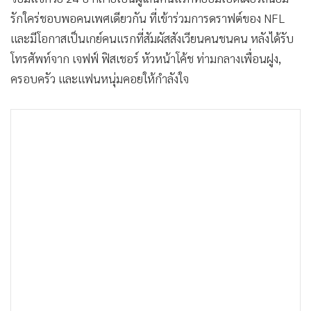
•
Good health & Well-being
รักใคร่ชอบพอคนเพศเดียวกัน ที่เข้าร่วมการดราฟต์ของ NFL
•
Green Innovation & SD
และมีโอกาสเป็นเกย์คนแรกที่สัมผัสสังเวียนคนชนคน หลังได้รับ
•
Management & HR
โทรศัพท์จาก เจฟฟ์ ฟิสเชอร์ หัวหน้าโค้ช ท่ามกลางเพื่อนฝูง,
•
MGR Live
ครอบครัว และแฟนหนุ่มคอยให้กำลังใจ
•
Infographic
•
การเมือง
•
ท่องเที่ยว
•
กีฬา
•
ต่างประเทศ
•
Special Scoop
•
เศรษฐกิจ-ธุรกิจ
•
จีน
•
ชุมชน-คุณภาพชีวิต
•
อาชญากรรม
•
Motoring