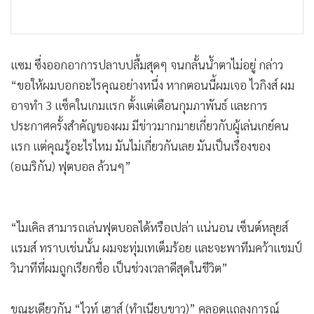
•
เกม
•
วิทยาศาสตร์
•
SMEs
แซม ซึ่งออกอาการปลาบปลื้มสุดๆ จนกลั้นน้ำตาไม่อยู่ กล่าว
•
หุ้น
“ขอให้ผมบอกอะไรคุณอย่างหนึ่ง หากตอนนี้ผมเจอ ไวกิงส์ ผม
•
อินโดจีน
อาจทำ 3 แซ็คในเกมแรก ตั้งแต่เดือนกุมภาพันธ์ และการ
•
กองทุนรวม
ประกาศครั้งสำคัญของผม มีข่าวมากมายเกี่ยวกับผู้เล่นเกย์คน
•
Celeb Online
แรก แต่คุณรู้อะไรไหม มันไม่เกี่ยวกันเลย มันเป็นเรื่องของ
•
Factcheck
(อเมริกัน) ฟุตบอล ล้วนๆ”
•
ญี่ปุ่น
•
News1
“ไมเคิล สามารถเล่นฟุตบอลได้หรือเปล่า แน่นอน เซ็นต์หลุยส์
•
Gotomanager
แรมส์ ทราบเช่นนั้น ผมจะทุ่มเทเต็มร้อย และจะพาทีมคว้าแชมป์
วินาทีที่ผมถูกเรียกชื่อ เป็นช่วงเวลาดีสุดในชีวิต”
ขณะเดียวกัน “ไวท์ เฮาส์ (ทำเนียบขาว)” คลอดแถลงการณ์