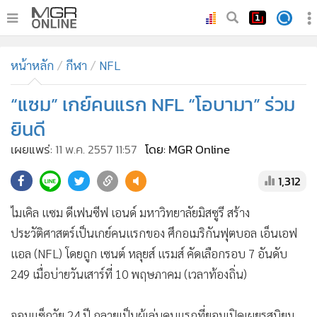
•
หน้าหลัก
หน้าหลัก
กีฬา
NFL
•
ทันเหตุการณ์
•
“แซม” เกย์คนแรก NFL “โอบามา” ร่วม
ภาคใต้
•
ภูมิภาค
ยินดี
•
Online Section
เผยแพร่:
11 พ.ค. 2557 11:57
โดย: MGR Online
•
บันเทิง
1,312
•
ผู้จัดการรายวัน
•
คอลัมนิสต์
ไมเคิล แซม ดีเฟนซีฟ เอนด์ มหาวิทยาลัยมิสซูรี สร้าง
•
ละคร
ประวัติศาสตร์เป็นเกย์คนแรกของ ศึกอเมริกันฟุตบอล เอ็นเอฟ
•
CbizReview
แอล (NFL) โดยถูก เซนต์ หลุยส์ แรมส์ คัดเลือกรอบ 7 อันดับ
•
Cyber BIZ
249 เมื่อบ่ายวันเสาร์ที่ 10 พฤษภาคม (เวลาท้องถิ่น)
•
ผู้จัดกวน
จอมแซ็กวัย 24 ปี กลายเป็นผู้เล่นคนแรกที่ยอมเปิดเผยรสนิยม