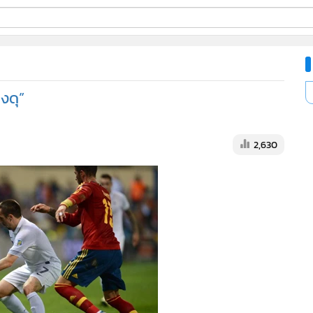
ี่ใช้
ิงดุ”
ine
้นสูง
2,630