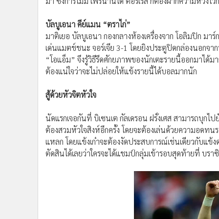
มา ซึ่งการไม่มี เฟร์นานโด ตอร์เรส ก็ต้องฝากความหวังไว้ก
บัลบูเอนา คีย์แมน “ตราไก่”
มาติเยอ บัลบูเอนา กองกลางห้องเครื่องจาก โอลิมปิก มาร์กเ
เด่นแมตช์ชนะ จอร์เจีย 3-1 โดยยิงประตูปิดกล่องนอกจากนี้
“โอแอ็ม” จึงรู้วิธีรีดศักยภาพของนักเตะรายนี้ออกมาได้มากที
ต้องแน่ใจว่าจะไม่ปล่อยให้แข้งรายนี้ได้บอลมากนัก
สู้ด้วยหัวจิตหัวใจ
นัดแรกเจอกันที่ บิเซนเต กัลเดรอน ฝรั่งเศส สามารถบุกไปยั
ต้องสวมหัวใจสิงห์อีกครั้ง โดยจะต้องเล่นด้วยความอดท
แหลก โดยแข้งเก๋าจะต้องงัดประสบการณ์เช่นเดียวกับแข้งดาว
ตัดสินได้เลยว่าใครจะได้แชมป์กลุ่มเข้ารอบสุดท้ายที่ บรา