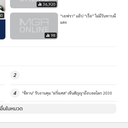
36,920
40
“เอฟรา” แย็ป “เรือ” ไม่มีวันทาบผี
แดง
98
2
4
"ซีดาน" รับงานคุม "ฝรั่งเศส" เซ็นสัญญาถึงบอลโลก 2030
วอื่นในหมวด