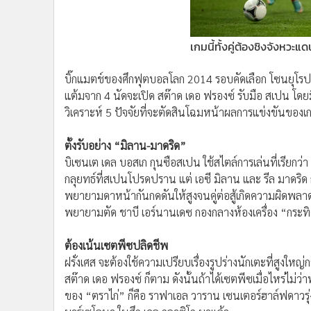
•
Management & HR
•
MGR Live
•
Infographic
เกมนี้ทั้งคู่ต้องชิงจังหวะ
•
การเมือง
•
ท่องเที่ยว
บิ๊กแมตช์ของศึกฟุตบอลโลก 2014 รอบคัดเลือก โซนยุโรป วันอั
แต้มจาก 4 นัดจะเปิด สต๊าด เดอ ฟรองซ์ รับมือ สเปน โ
•
กีฬา
วิเคราะห์ 5 ปัจจัยที่จะตัดสินโฉมหน้าผลการแข่งขันของเก
•
ต่างประเทศ
•
Special Scoop
ตั้งรับอย่าง “มิลาน-มาดริด”
•
เศรษฐกิจ-ธุรกิจ
บิเซนเต เดล บอสเก กุนซือสเปน ใช้สไตล์การเล่นที่เรียกว่า
•
จีน
กลุยทธ์ที่สเปนโปรดปราน แต่ เอซี มิลาน และ รีล มาดริด ก
•
ชุมชน-คุณภาพชีวิต
พยายามดาหน้ากันกดดันให้สูงจนคู่ต่อสู้เกิดความผิดพลาดเ
•
อาชญากรรม
พยายามตัด ชาบี เอร์นานเดซ กองกลางห้องเครื่อง “กระทิง
•
Motoring
ต้องเน้นเซตพีซปลิดชีพ
•
เกม
ฝรั่งเศส จะต้องใช้ความเปรียบเรื่องรูปร่างนักเตะที่สูงใหญ
•
วิทยาศาสตร์
สต๊าด เดอ ฟรองซ์ ก็ตาม ดังนั้นถ้าได้เซตพีซเมื่อไหร่ไม่ว่า
•
SMEs
ของ “ตราไก่” ก็คือ ราฟาเอล วาราน เซนเตอร์ฮาล์ฟดาวรุ่ง
•
หุ้น