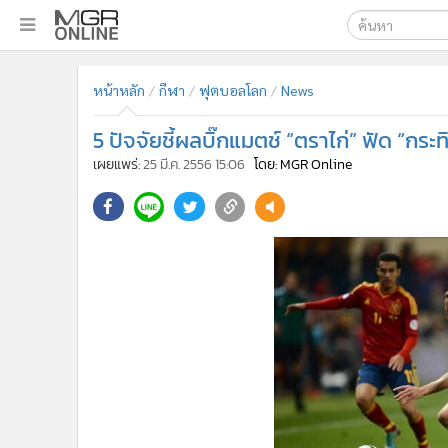
เลือกเครื่องมือท
•
หน้าหลัก
หน้าหลัก
กีฬา
ฟุตบอลโลก
News
ค้นหา
•
ทันเหตุการณ์
Google
•
ภาคใต้
5 ปัจจัยชี้ผลบิ๊กแมตช์ “ตราไก่” ฟัด “กระท
•
ภูมิภาค
MGR Onl
เผยแพร่:
25 มี.ค. 2556 15:06
โดย: MGR Online
•
Online Section
ค้นหาขั
•
บันเทิง
•
ผู้จัดการรายวัน
•
คอลัมนิสต์
•
ละคร
•
CbizReview
•
Cyber BIZ
•
ผู้จัดกวน
•
Good health & Well-being
•
Green Innovation & SD