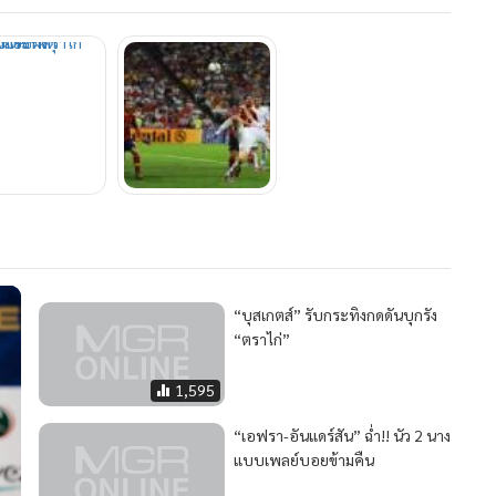
“บุสเกตส์” รับกระทิงกดดันบุกรัง
“ตราไก่”
1,595
“เอฟรา-อันแดร์สัน” ฉ่ำ!! นัว 2 นาง
แบบเพลย์บอยข้ามคืน