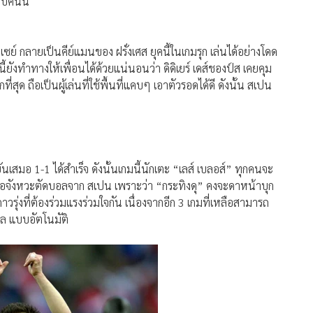
ับคนนี้
ซย์ กลายเป็นคีย์แมนของ ฝรั่งเศส ยุคนี้ในเกมรุก เล่นได้อย่างโดด
ยังทำทางให้เพื่อนได้ด้วยแน่นอนว่า ดิดิเยร์ เดส์ชองป์ส เคยคุม
่สุด ถือเป็นผู้เล่นที่ใช้พื้นที่แคบๆ เอาตัวรอดได้ดี ดังนั้น สเปน
นเสมอ 1-1 ได้สำเร็จ ดังนั้นเกมนี้นักเตะ “เลส์ เบลอส์” ทุกคนจะ
นรอจังหวะตัดบอลจาก สเปน เพราะว่า “กระทิงดุ” คงจะดาหน้าบุก
รุ่งที่ต้องร่วมแรงร่วมใจกัน เนื่องจากอีก 3 เกมที่เหลือสามารถ
ซิล แบบอัตโนมัติ