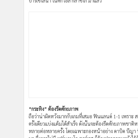
บาร์เซโลนา ในศึก เอล กลาซิโก มาแล้ว
•
อินโดจีน
•
กองทุนรวม
•
Celeb Online
•
Factcheck
•
ญี่ปุ่น
•
News1
•
Gotomanager
“กระทิง” ต้องรีดศักยภาพ
ถือว่าน่าผิดหวังมากกับเกมที่เสมอ ฟินแลนด์ 1-1 เพราะ 
ครั้งเดียวแบ่งแต้มได้สำเร็จ ดังนั้นจะต้องรีดศักยภาพช
หลายต่อหลายครั้ง โดยเฉพาะกองหน้าอย่าง ดาบิด บีญา ที