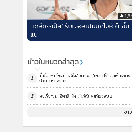
1,8
"เดส์ชองป์ส" รับเจอสเปนบุกโงหัวไม่ขึ้น
แน่
ข่าวในหมวดล่าสุด
ที่ปรึกษา "อินฟานติโน" ลาออก "เอเอฟซี" ร่วมต้านขาย
1
ส่วนแบ่งบอลโลก
3
จบเรื่องวุ่น "อิตาลี" ตั้ง "มันชินี" คุมทีมรอบ 2
ข่า