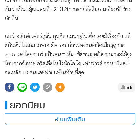
สัน ว่าเป็น "ผู้เล่นคนที่ 12" (12th man) ตัดสินเอนเอียงเข้าข้าง
เจ้าถิ่น
เซอร์ อเล็กซ์ เฟอร์กูสัน กุนซือ แมนฯยูไนเต็ด เคยมีเรื่องกับ แอ็
ตกินสัน ในเกม เอฟเอ คัพ รอบก่อนรองชนะเลิศเมื่อฤดูกาล
2007-08 โดยจวกว่าเป็นคน "ปล้น" ชัยชนะ หลังจากน่าจะได้จุด
โทษจากจังหวะ คริสเตียโน โรนัลโด โดนทำฟาวล์ ก่อน "ผีแดง"
จะเหลือ 10 คนและพ่ายแพ้ในท้ายที่สุด
36
ยอดนิยม
อ่านเพิ่มเติม