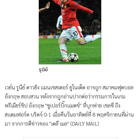
•
Good health & Well-being
•
Green Innovation & SD
•
Management & HR
•
MGR Live
•
Infographic
•
การเมือง
•
ท่องเที่ยว
•
กีฬา
รูนีย์
•
ต่างประเทศ
•
Special Scoop
เวย์น รูนีย์ ดาวยิง แมนเชสเตอร์ ยูไนเต็ด อาจถูก สมาคมฟุตบอล
อังกฤษ สอบสวน หลังจากถูกอ่านปากต่อว่ากรรมการในเกม
•
เศรษฐกิจ-ธุรกิจ
พรีเมียร์ชิป อังกฤษ "ซูเปอร์บิ๊กแมตช์" ที่บุกพ่าย เชลซี ถึง
•
จีน
สแตมฟอร์ด บริดจ์ 0-1 เมื่อคืนวันอาทิตย์ที่ 8 พฤศจิกายนที่ผ่าน
•
ชุมชน-คุณภาพชีวิต
มา จากการตีข่าวของ "เดลี เมล" (DAILY MAIL)
•
อาชญากรรม
•
Motoring