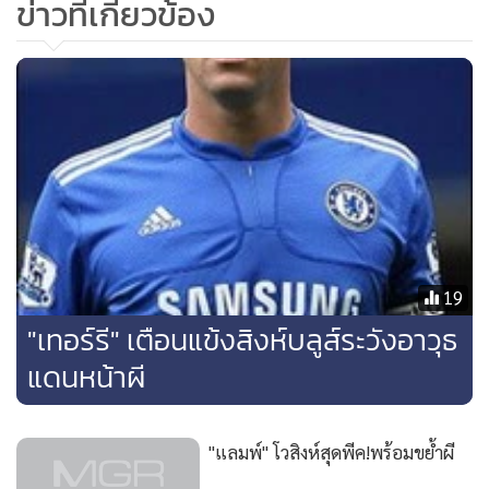
ข่าวที่เกี่ยวข้อง
19
"เทอร์รี" เตือนแข้งสิงห์บลูส์ระวังอาวุธ
แดนหน้าผี
"แลมพ์" โวสิงห์สุดพีค!พร้อมขย้ำผี