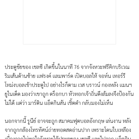
ประตูชัยของ เชลซี เกิดขึ้นในนาที 76 จากจังหวะฟรีคิกบริเวณ
ริมเส้นด้านซ้าย แฟรงค์ แลมพาร์ด เปิดบอลให้ จอห์น เทอร์รี
โหม่งบอลเข้าประตูไป อย่างไรก็ตาม เวส บราวน์ กองหลัง แมนฯ
ยูไนเต็ด มองว่าเขาถูก ดร็อกบา หัวหอกเจ้าถิ่นดึงล้มลงจึงป้องกัน
ไม่ได้ แต่ว่า มาร์ติน แอ็ตกินสัน เชิ้ตดำ กลับมองไม่เห็น
นอกจากนี้ รูนีย์ อาจจะถูก สมาคมฟุตบอลอังกฤษ เล่นงาน หลัง
จากถูกกล้องโทรทัศน์ถ่ายทอดสดอ่านปาก เพราะโดนใบเหลือง
เนื่องจากไม่พอใจจังหวะได้ประตูของ เชลซี และไปจวก แอ็ตกิน