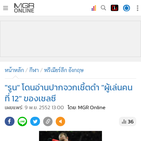
•
หน้าหลัก
•
ทันเหตุการณ์
•
ภาคใต้
•
ภูมิภาค
•
Online Section
หน้าหลัก
กีฬา
พรีเมียร์ลีก อังกฤษ
•
บันเทิง
•
ผู้จัดการรายวัน
"รูน" โดนอ่านปากจวกเชิ้ตดำ "ผู้เล่นคน
•
คอลัมนิสต์
ที่ 12" ของเชลซี
•
ละคร
เผยแพร่:
9 พ.ย. 2552 13:00
โดย: MGR Online
•
CbizReview
36
•
Cyber BIZ
•
ผู้จัดกวน