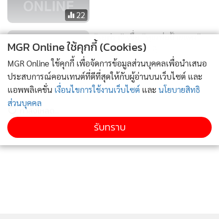
22
“เอฟรา” เชื่อ “คุณพ่อป้ายแดง”
MGR Online ใช้คุกกี้ (Cookies)
ปล่อยทีเด็ดใส่เชลซี
MGR Online ใช้คุกกี้ เพื่อจัดการข้อมูลส่วนบุคคลเพื่อนำเสนอ
17
แสดงเพิ่มเติม
ประสบการณ์คอนเทนต์ที่ดีที่สุดให้กับผู้อ่านบนเว็บไซต์ และ
แอพพลิเคชั่น
เงื่อนไขการใช้งานเว็บไซต์
และ
นโยบายสิทธิ
“ผี” จ้องตะครุบ “ซิลบา-บีญา”
ส่วนบุคคล
ค้างคาวเปรยจำต้องขาย
กำลังโหลด...
32
รับทราบ