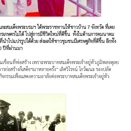
๙ และสมเด็จพระบรมฯ ได้พระราชทานให้ชาวบ้าน 7 จังหวัด ที่เคย
ตรไม่ได้ ไปสู่การมีชีวิตใหม่ที่ดีขึ้น ทั้งในด้านการคมนาคม
 ที่นำไปแปรรูปได้ด้วย ส่งผลให้ชาวชุมชนมีเศรษฐกิจที่ดีขึ้น อีกทั้ง
 ปีที่ผ่านมา
็นเขื่อนที่พ่อสร้าง เพราะพระบาทสมเด็จพระเจ้าอยู่หัวภูมิพลอดุลย
รก่อสร้างก็เสด็จฯมาหลายครั้ง” เลิศวิโรจน์ โกวัฒนะ รองปลัด
จกรรมเพื่อแสดงความอาลัยต่อพระบาทสมเด็จพระเจ้าอยู่หัว