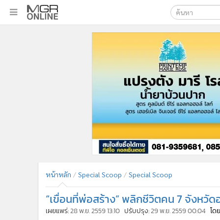
เลือกเครื่องมือท
•
หน้าหลัก
ค้นหา
•
ทันเหตุการณ์
Google
•
ภาคใต้
•
ภูมิภาค
MGR Onl
•
Online Section
ค้นหาขั
•
บันเทิง
•
ผู้จัดการรายวัน
•
คอลัมนิสต์
•
ละคร
•
CbizReview
•
Cyber BIZ
หน้าหลัก
Special Scoop
Special Scoop
•
ผู้จัดกวน
“เขื่อนที่พ่อสร้าง” พลิกชีวิตคน 7 จังหวัดอ
•
Good health & Well-being
•
Green Innovation & SD
เผยแพร่:
28 พ.ย. 2559 13:10
ปรับปรุง:
29 พ.ย. 2559 00:04
โดย