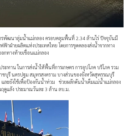
ัฒนาลุ่มน้ำแม่กลอง ครอบคลุมพื้นที่ 2.34 ล้านไร่ ปัจจุบันมี
ารไฟฟ้าฝ่ายผลิตแห่งประเทศไทย โดยการขุดคลองส่งน้ำจากทาง
ำออกทางท้ายเขื่อนแม่กลอง
ประทาน ในการส่งน้ำให้พื้นที่การเกษตร การอุปโภค บริโภค รวม
รี ราชบุรี นครปฐม สมุทรสงคราม บางส่วนของจังหวัดสุพรรณบุรี
และยังใช้เพื่อป้องกันน้ำท่วม ช่วยผลักดันน้ำเค็มแม่น้ำแม่กลอง
ในฤดูแล้ง ประมาณวันละ 3 ล้าน ลบ.ม.