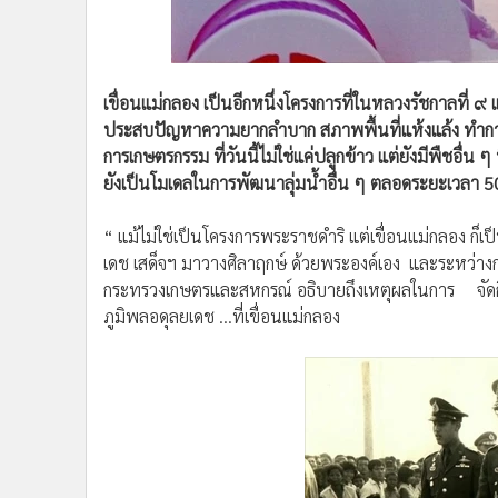
•
อินโดจีน
•
กองทุนรวม
•
Celeb Online
เขื่อนแม่กลอง เป็นอีกหนึ่งโครงการที่ในหลวงรัชกาลที่ 
•
Factcheck
ประสบปัญหาความยากลำบาก สภาพพื้นที่แห้งแล้ง ทำการเกษ
•
ญี่ปุ่น
การเกษตรกรรม ที่วันนี้ไม่ใช่แค่ปลูกข้าว แต่ยังมีพืชอื่น ๆ
•
News1
ยังเป็นโมเดลในการพัฒนาลุ่มน้ำอื่น ๆ ตลอดระยะเวลา 50
•
Gotomanager
“ แม้ไม่ใช่เป็นโครงการพระราชดำริ แต่เขื่อนแม่กลอง ก็เป
เดช เสด็จฯ มาวางศิลาฤกษ์ ด้วยพระองค์เอง และระหว่างกา
กระทรวงเกษตรและสหกรณ์ อธิบายถึงเหตุผลในการ จัดกิ
ภูมิพลอดุลยเดช ...ที่เขื่อนแม่กลอง