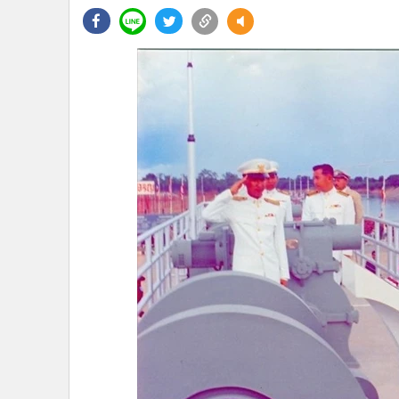
•
Management & HR
•
MGR Live
•
Infographic
•
การเมือง
•
ท่องเที่ยว
•
กีฬา
•
ต่างประเทศ
•
Special Scoop
•
เศรษฐกิจ-ธุรกิจ
•
จีน
•
ชุมชน-คุณภาพชีวิต
•
อาชญากรรม
•
Motoring
•
เกม
•
วิทยาศาสตร์
•
SMEs
•
หุ้น