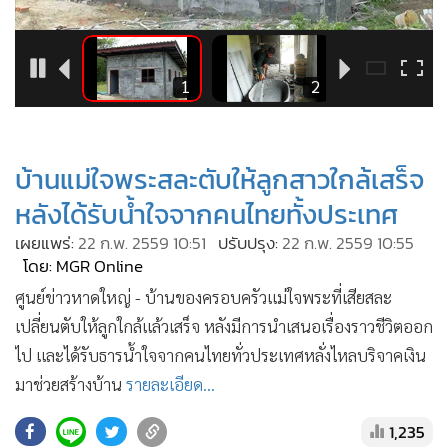
•
Good health & Well-being
•
Green Innovation & SD
•
Management & HR
4
1
2
•
MGR Live
•
Infographic
•
การเมือง
บ้านแม่ใจพระสละตับให้ลูกสาวใกล้เสร็จ
•
ท่องเที่ยว
หลังได้รับน้ำใจจากคนไทยทั้งประเทศ
•
กีฬา
เผยแพร่:
22 ก.พ. 2559 10:51
ปรับปรุง:
22 ก.พ. 2559 10:55
•
ต่างประเทศ
โดย: MGR Online
•
Special Scoop
ศูนย์ข่าวหาดใหญ่ - บ้านของครอบครัวแม่ใจพระที่เสียสละ
•
เศรษฐกิจ-ธุรกิจ
เปลี่ยนตับให้ลูกใกล้แล้วเสร็จ หลังมีการนำเสนอเรื่องราวชีวิตออก
•
จีน
ไป และได้รับธารน้ำใจจากคนไทยทั่วประเทศหลั่งไหลบริจาคเงิน
•
ชุมชน-คุณภาพชีวิต
มาช่วยสร้างบ้าน
รายละเอียด...
•
อาชญากรรม
1,235
•
Motoring