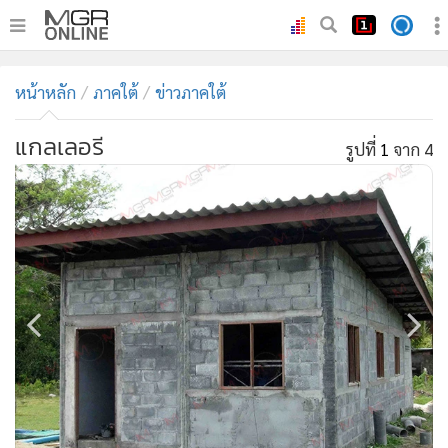
•
หน้าหลัก
หน้าหลัก
ภาคใต้
ข่าวภาคใต้
•
ทันเหตุการณ์
•
ภาคใต้
แกลเลอรี
รูปที่
1
จาก 4
•
ภูมิภาค
•
Online Section
•
บันเทิง
•
ผู้จัดการรายวัน
•
คอลัมนิสต์
•
ละคร
•
CbizReview
•
Cyber BIZ
•
ผู้จัดกวน