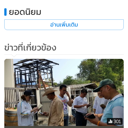
•
เกม
ยอดนิยม
•
วิทยาศาสตร์
•
SMEs
อ่านเพิ่มเติม
•
หุ้น
•
อินโดจีน
ข่าวที่เกี่ยวข้อง
•
กองทุนรวม
•
Celeb Online
•
Factcheck
•
ญี่ปุ่น
•
News1
•
Gotomanager
301