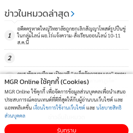
ข่าวในหมวดล่าสุด
อดีตครูหาดใหญ่วิทยาลัยถูกยกเลิกสัญญาโพสต์รูปปืนขู่
1
ในกลุ่มไลน์ ผอ.โร่แจ้งความ-สั่งเรียนออนไลน์ 10-11
ส.ค.นี้
2
กมธ.พัฒนาเมืองฯ เปิดเวที “ภูเก็ตจัดการตนเอง” ระดม
3
MGR Online ใช้คุกกี้ (Cookies)
ความเห็นแนวทางกระจายอำนาจ “มหานครภูเก็ต”
MGR Online ใช้คุกกี้ เพื่อจัดการข้อมูลส่วนบุคคลเพื่อนำเสนอ
รมช.คมนาคม ลงติดตามการขุดลอกร่องน้ำคลองอู่ตะเภา
4
ประสบการณ์คอนเทนต์ที่ดีที่สุดให้กับผู้อ่านบนเว็บไซต์ และ
แก้ปัญหาน้ำท่วมหาดใหญ่
แอพพลิเคชั่น
เงื่อนไขการใช้งานเว็บไซต์
และ
นโยบายสิทธิ
ส่วนบุคคล
ข่าวอื่นในหมวด
รับทราบ