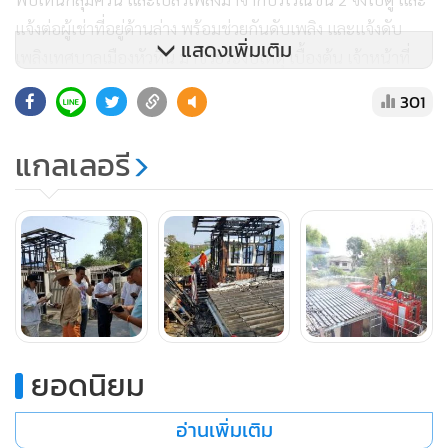
แจ้งต่อผู้เช่าที่อยู่ด้านล่าง พร้อมช่วยกันดับเพลิง และแจ้งดับ
แสดงเพิ่มเติม
เพลิงเทศบาลเมืองหัวหิน มาช่วยระงับเหตุ เบื้องต้น เจ้าหน้าที่
ตำรวจจะทำการประสานเจ้าหน้าที่พิสูจน์หลักฐานตำรวจภูธร
301
จังหวัดประจวบคีรีขันธ์ มาตรวจพิสูจน์หาสาเหตุการเกิดเหตุต่อ
ไป
แกลเลอรี
ยอดนิยม
อ่านเพิ่มเติม