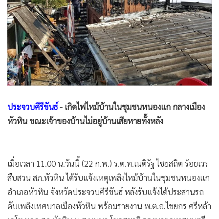
•
Good health & Well-being
•
Green Innovation & SD
•
Management & HR
•
MGR Live
•
Infographic
•
การเมือง
•
ท่องเที่ยว
•
กีฬา
ประจวบคีรีขันธ์
- เกิดไฟไหม้บ้านในชุมชนหนองแก กลางเมือง
หัวหิน ขณะเจ้าของบ้านไม่อยู่บ้านเสียหายทั้งหลัง
•
ต่างประเทศ
•
Special Scoop
•
เศรษฐกิจ-ธุรกิจ
เมื่อเวลา 11.00 น.วันนี้ (22 ก.พ.) ร.ต.ท.เนติรัฐ ไชยสถิต ร้อยเวร
•
จีน
สืบสวน สภ.หัวหิน ได้รับแจ้งเหตุเพลิงไหม้บ้านในชุมชนหนองแก
•
ชุมชน-คุณภาพชีวิต
อำเภอหัวหิน จังหวัดประจวบคีรีขันธ์ หลังรับแจ้งได้ประสานรถ
•
อาชญากรรม
ดับเพลิงเทศบาลเมืองหัวหิน พร้อมรายงาน พ.ต.อ.ไชยกร ศรีหล้า
•
Motoring