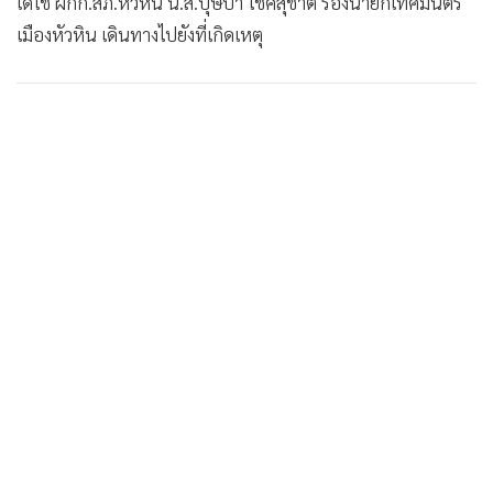
เดโช ผกก.สภ.หัวหิน น.ส.บุษบา โชคสุชาติ รองนายกเทศมนตรี
•
เกม
เมืองหัวหิน เดินทางไปยังที่เกิดเหตุ
•
วิทยาศาสตร์
•
SMEs
•
หุ้น
•
อินโดจีน
•
กองทุนรวม
•
Celeb Online
•
Factcheck
•
ญี่ปุ่น
•
News1
•
Gotomanager