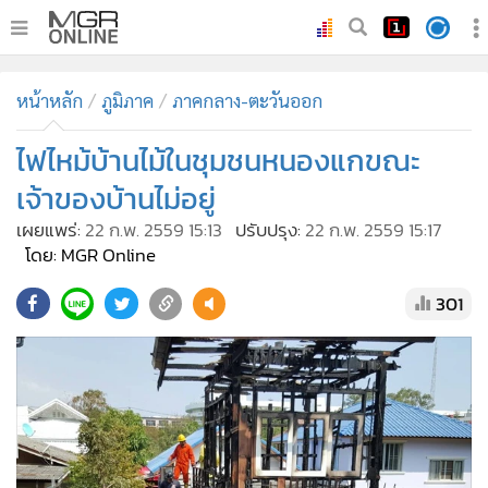
•
หน้าหลัก
หน้าหลัก
ภูมิภาค
ภาคกลาง-ตะวันออก
•
ทันเหตุการณ์
•
ไฟไหม้บ้านไม้ในชุมชนหนองแกขณะ
ภาคใต้
•
ภูมิภาค
เจ้าของบ้านไม่อยู่
•
Online Section
เผยแพร่:
22 ก.พ. 2559 15:13
ปรับปรุง:
22 ก.พ. 2559 15:17
•
บันเทิง
โดย: MGR Online
•
ผู้จัดการรายวัน
301
•
คอลัมนิสต์
•
ละคร
•
CbizReview
•
Cyber BIZ
•
ผู้จัดกวน