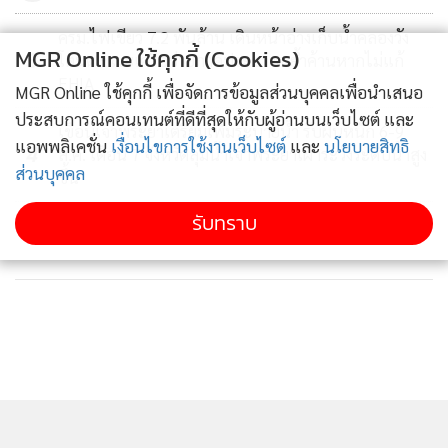
ครม.ไฟเขียว 7.2 พันล้าน เดินหน้าอ่างเก็บน้ำคลองวัง
MGR Online ใช้คุกกี้ (Cookies)
3
โตนด ขณะเครือข่ายภาคประชาชนย้ำค้านหากไม่แก้
EHIA
MGR Online ใช้คุกกี้ เพื่อจัดการข้อมูลส่วนบุคคลเพื่อนำเสนอ
ประสบการณ์คอนเทนต์ที่ดีที่สุดให้กับผู้อ่านบนเว็บไซต์ และ
เขื่อนเจ้าพระยาเตรียมเพิ่มระบายน้ำ รับฝนหนัก 6-9
แอพพลิเคชั่น
เงื่อนไขการใช้งานเว็บไซต์
และ
นโยบายสิทธิ
4
ส.ค. เตือน 7 จังหวัดลุ่มน้ำเจ้าพระยาเฝ้าระวังระดับน้ำสูง
ส่วนบุคคล
ขึ้น
รับทราบ
ข่าวอื่นในหมวด