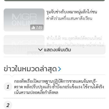
รุมจับช่างรับเหมาหนุ่มลักไก่ชน
ค่าตัวร่วมครึ่งแสนคาสังเวียน
749
ทำไปได้! ทม.อุตรดิตถ์ตัดถนนใหม่
ติดบ้านจนเปิดปิดประตู-หน้าต่างไม่
แสดงเพิ่มเติม
ได้
5,570
ตร.รวบสองช่างก่อสร้างสุดแสบ
ข่าวในหมวดล่าสุด
ขโมยพระเครื่องมูลค่า 80 ล้านบาท
1,351
กองทัพเรือเปิดภาพฐานปฏิบัติการชายแดนจันทบุรี-
1
ตราด หลังปรับปรุงแล้ว ย้ำบังเกอร์แข็งแรง ใช้งานได้จริง
เน้นความปลอดภัยกำลังพล
2