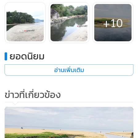
ตรัง และหาดสุรินทร์
+10
โดยที่หาดป่าตองนั้น เป็นพื้นที่ที่ต้องเผชิญต่อปัญหาน้ำเสียสีดำ
ไหลลงทะเลครั้งแล้วครั้งเล่า แม้ว่าเทศบาลเมืองป่าตอง เจ้าของ
พื้นที่จะหาแนวทางในการแก้ปัญหามาโดยตลอด แต่ปัญหาก็ยัง
เกิดขึ้นอย่างต่อเนื่อง ครั้งล่าสุดเมื่อเร็วๆ นี้ น้ำเสียสีดำจากคลอง
ยอดนิยม
ปากบาง ไหลลงทะเลหาดป่าตอง ที่จุดบริเวณสะพานคอรัล ทาง
ไปหาดไตรตรัง เป็นน้ำเสียที่ดำ และมีกลิ่นเหม็น สร้างความเสีย
อ่านเพิ่มเติม
หายต่อน้ำทะเล และเมืองท่องเที่ยวอย่างหาดป่าตองเป็นอย่าง
มาก
ข่าวที่เกี่ยวข้อง