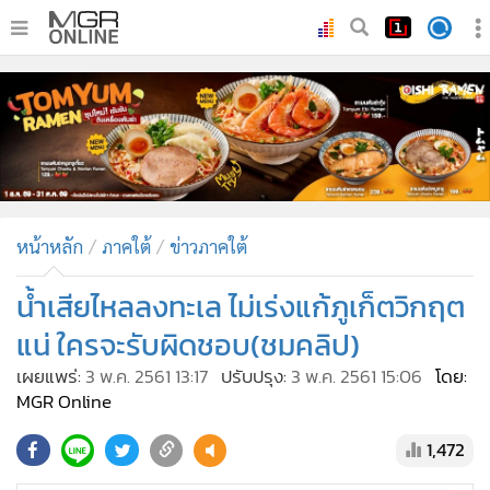
•
หน้าหลัก
•
ทันเหตุการณ์
•
ภาคใต้
•
ภูมิภาค
•
Online Section
หน้าหลัก
ภาคใต้
ข่าวภาคใต้
•
บันเทิง
•
ผู้จัดการรายวัน
น้ำเสียไหลลงทะเล ไม่เร่งแก้ภูเก็ตวิกฤต
•
คอลัมนิสต์
แน่ ใครจะรับผิดชอบ(ชมคลิป)
•
ละคร
เผยแพร่:
3 พ.ค. 2561 13:17
ปรับปรุง:
3 พ.ค. 2561 15:06
โดย:
•
CbizReview
MGR Online
•
Cyber BIZ
1,472
•
ผู้จัดกวน