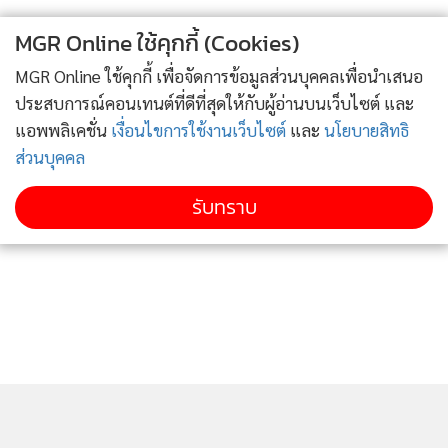
MGR Online ใช้คุกกี้ (Cookies)
MGR Online ใช้คุกกี้ เพื่อจัดการข้อมูลส่วนบุคคลเพื่อนำเสนอ
ประสบการณ์คอนเทนต์ที่ดีที่สุดให้กับผู้อ่านบนเว็บไซต์ และ
ทำให้ทุกครั้งที่เกิดฝนตกหนัก ฝนจะชะล้างตะกอนในท้องคลอง
แอพพลิเคชั่น
เงื่อนไขการใช้งานเว็บไซต์
และ
นโยบายสิทธิ
ขึ้นมาผสมกับน้ำฝนไหลลงทะเล ทำให้น้ำทะเลในบริเวณนั้นดำ
ส่วนบุคคล
สนิท และนอกจากนี้ ที่หาดไตรตรัง ก็มีปัญหาน้ำเสียที่ล้นจาก
รับทราบ
ระบบไหลลงทะเลเช่นกัน