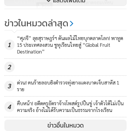
แสดงเพิ่มเติม
ปล่อยน้ำเสียลงหาดจอมเทียน
ตะกอนในท้องคลองปากบางไว้ด้วย หากเทศบาลเข้าดำเนินการ
265
จะเกิดการซ้ำซ้อนในการใช้งบประมาณ
ผับ-บาร์ป่าตองขอขยายเวลาเปิด-
ข่าวในหมวดล่าสุด
ปิด โกยเงินนักท่องเที่ยว ครวญปิดตี
หนึ่งทำรายได้สูญคืนร้อยล้าน
1,746
“ศุภจี” ลุยสุราษฎร์ฯ ดันผลไม้ไทยบุกตลาดโลก! พาทูต
1
15 ประเทศลงสวน ชูทุเรียนไทยสู่ “Global Fruit
Destination”
2
ด่วน! คนร้ายลอบยิงตำรวจทุ่งยางแดงบาดเจ็บสาหัส 1
3
ราย
คืบหน้า! อดีตครูอัตราจ้างโพสต์รูปปืนขู่ เจ้าตัวโต้ไม่เป็น
4
ความจริง อ้างไม่ได้รับความเป็นธรรมจากโรงเรียน
ข่าวอื่นในหมวด