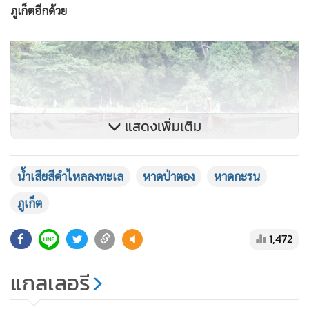
ภูเก็ตอีกด้วย
แสดงเพิ่มเติม
น้ำเสียสีดำไหลลงทะเล
หาดป่าตอง
หาดกะรน
ภูเก็ต
1,472
ล่าสุด ที่ดังกระฉ่อนไปทั่วโลก และแชร์กันสนั่นกันในโซเชียล ที่
แกลเลอรี
หาดป่าตอง และหาดกะรน ก็ต้องเผชิญต่อวิกฤตน้ำเสียสีดำๆ
ไหลลงทะเล จากก่อนหน้านี้ไม่กี่เดือนปัญหาก็เกิดขึ้นที่หาดไตร