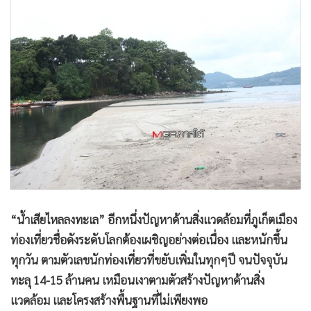
•
Good health & Well-being
•
Green Innovation & SD
•
Management & HR
•
MGR Live
•
Infographic
•
การเมือง
•
ท่องเที่ยว
•
กีฬา
•
ต่างประเทศ
•
Special Scoop
•
เศรษฐกิจ-ธุรกิจ
“น้ำเสียไหลลงทะเล” อีกหนึ่งปัญหาด้านสิ่งแวดล้อมที่ภูเก็ตเมือง
•
จีน
ท่องเที่ยวชื่อดังระดับโลกต้องเผชิญอย่างต่อเนื่อง และหนักขึ้น
•
ชุมชน-คุณภาพชีวิต
ทุกวัน ตามตัวเลขนักท่องเที่ยวที่ขยับเพิ่มในทุกๆปี จนปัจจุบัน
ทะลุ 14-15 ล้านคน เหมือนเงาตามตัวสร้างปัญหาด้านสิ่ง
•
อาชญากรรม
แวดล้อม และโครงสร้างพื้นฐานที่ไม่เพียงพอ
•
Motoring