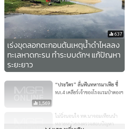
637
เร่งขุดลอกตะกอนต้นเหตุน้ำดำไหลลง
ทะเลหาดกะรน ทำระบบดักฯ แก้ปัญหา
ผู้ว่าราชการจังหวัดภูเก็ต นายนรภัทร ปลอดทอง ได้เรียกเทศบาล
ระยะยาว
เมืองป่าตอง และหน่วยงานที่เกี่ยวข้องทั้งหมดประชุมหารือถึง
ปัญหา และแนวทางการแก้ไข ได้ข้อสรุปที่ชัดเจนว่า น้ำเสียสีดำที่
ไหลลงทะเลเกิดจากตะกอนในท้องคลองปากบาง ที่หมักหมมเป็น
“ประวิตร” ลั่นฟันทหารมาเฟีย ชี้
เวลานาน เนื่องจากไม่ได้มีการขุดลอกมาเป็นเวลา 2 ปี จากที่
ทภ.4 เคลียร์เจ้าของโรงแรมป่าตองฯ
เทศบาลเมืองป่าตอง ไม่สามารถตั้งงบประมาณขุดลอกตะกอน
1,569
เหมือนที่ผ่านๆ มาได้ เนื่องจากกรมโยธาธิการและผังเมือง ได้
จัดสรรงบประมาณเกือบ 400 ล้านบาท ดำเนินโครงการแก้
ไม่นิ่งนอนใจ ทต.นาจอมเทียนนำ
หลายหน่วยลงตรวจสอบปัญหา
ปัญหาน้ำท่วมเมืองป่าตอง ซึ่งเนื้องานดังกล่าวได้รวมการขุดลอก