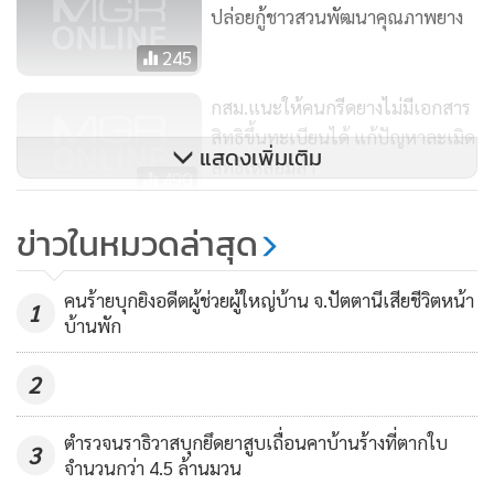
ปล่อยกู้ชาวสวนพัฒนาคุณภาพยาง
245
กสม.แนะให้คนกรีดยางไม่มีเอกสาร
สิทธิขึ้นทะเบียนได้ แก้ปัญหาละเมิด
แสดงเพิ่มเติม
สิทธิเหลื่อมล้ำ
490
กยท.เตรียมจัดงาน "นวัตกรรมการ
ข่าวในหมวดล่าสุด
แปรรูป จุดเปลี่ยนยางพาราไทย" 14-
16 ก.ค.นี้
116
คนร้ายบุกยิงอดีตผู้ช่วยผู้ใหญ่บ้าน จ.ปัตตานีเสียชีวิตหน้า
1
บ้านพัก
2
ตำรวจนราธิวาสบุกยึดยาสูบเถื่อนคาบ้านร้างที่ตากใบ
3
จำนวนกว่า 4.5 ล้านมวน