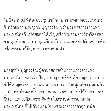
•
เกม
•
วิทยาศาสตร์
•
SMEs
วันนี้ (7 พ.ย.) ที่ห้องประชุมสำนักงานการยางแห่งประเทศไทย
จังหวัดยะลา นายสุรชัย บุญวรรโณ ผู้อำนวยการการยางแห่ง
•
หุ้น
ประเทศไทยจังหวัดยะลา ได้เชิญเครือข่ายสวนยางจังหวัดยะลา
•
อินโดจีน
จากทุกอำเภอ มาประชุมเพื่อหารือวางแผนแลกเปลี่ยนความคิด
•
กองทุนรวม
เพื่อหาทางแก้ปัญหาราคายางที่ตกต่ำ
•
Celeb Online
•
Factcheck
•
ญี่ปุ่น
นายสุรชัย บุญวรรโณ ผู้อำนวยการสำนักงานการยางแห่ง
•
News1
ประเทศไทย กล่าวว่า ปัจจุบันปัญหาหลักๆ คือ ปัญหาราคายาง
•
Gotomanager
จึงได้เชิญเครือข่ายชาวสวนยางพารา มาประชุมเพื่อวางแผนกัน
ว่าทำอย่างไรตอนนี้ราคายางตกต่ำ จะทำอย่างไรให้ราคายางสูง
ขึ้น มาแลกเปลี่ยนความคิดกัน ในส่วนของการยางแห่ง
ประเทศไทย ก็ไม่ได้นิ่งนอนใจ เพราะว่ายางราคาถูก พี่น้อง