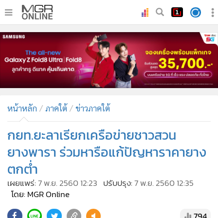
•
หน้าหลัก
•
ทันเหตุการณ์
•
ภาคใต้
•
ภูมิภาค
•
Online Section
หน้าหลัก
ภาคใต้
ข่าวภาคใต้
•
บันเทิง
•
ผู้จัดการรายวัน
กยท.ยะลาเรียกเครือข่ายชาวสวน
•
คอลัมนิสต์
ยางพารา ร่วมหารือแก้ปัญหาราคายาง
•
ละคร
ตกต่ำ
•
CbizReview
เผยแพร่:
7 พ.ย. 2560 12:23
ปรับปรุง:
7 พ.ย. 2560 12:35
•
Cyber BIZ
โดย: MGR Online
•
ผู้จัดกวน
794