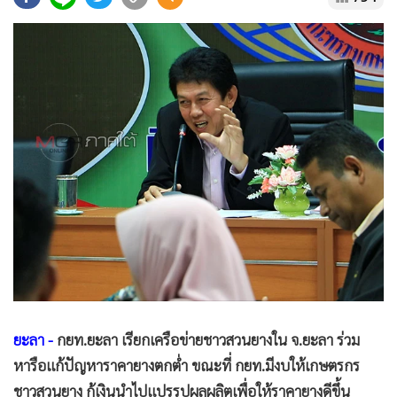
•
Good health & Well-being
•
Green Innovation & SD
•
Management & HR
•
MGR Live
•
Infographic
•
การเมือง
•
ท่องเที่ยว
•
กีฬา
•
ต่างประเทศ
•
Special Scoop
•
เศรษฐกิจ-ธุรกิจ
•
จีน
•
ชุมชน-คุณภาพชีวิต
ยะลา -
กยท.ยะลา เรียกเครือข่ายชาวสวนยางใน จ.ยะลา ร่วม
•
อาชญากรรม
หารือแก้ปัญหาราคายางตกต่ำ ขณะที่ กยท.มีงบให้เกษตรกร
•
Motoring
ชาวสวนยาง กู้เงินนำไปแปรรูปผลผลิตเพื่อให้ราคายางดีขึ้น