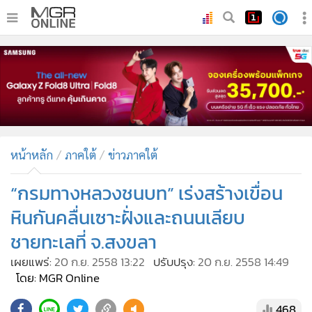
•
หน้าหลัก
•
ทันเหตุการณ์
•
ภาคใต้
•
ภูมิภาค
•
Online Section
หน้าหลัก
ภาคใต้
ข่าวภาคใต้
•
บันเทิง
•
ผู้จัดการรายวัน
“กรมทางหลวงชนบท” เร่งสร้างเขื่อน
•
คอลัมนิสต์
หินกันคลื่นเซาะฝั่งและถนนเลียบ
•
ละคร
ชายทะเลที่ จ.สงขลา
•
CbizReview
เผยแพร่:
20 ก.ย. 2558 13:22
ปรับปรุง:
20 ก.ย. 2558 14:49
•
Cyber BIZ
โดย: MGR Online
•
ผู้จัดกวน
468