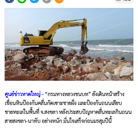
•
Good health & Well-being
•
Green Innovation & SD
•
Management & HR
•
MGR Live
•
Infographic
•
การเมือง
•
ท่องเที่ยว
•
กีฬา
•
ต่างประเทศ
•
Special Scoop
ศูนย์ข่าวหาดใหญ่ -
“กรมทางหลวงชนบท” ยังเดินหน้าสร้าง
•
เศรษฐกิจ-ธุรกิจ
เขื่อนหินป้องกันคลื่นกัดเซาะชายฝั่ง และป้องกันถนนเลียบ
•
จีน
ชายทะเลในพื้นที่ จ.สงขลา หลังประสบปัญหาคลื่นทะเลกินถนน
•
ชุมชน-คุณภาพชีวิต
สายสงขลา-นาทับ อย่างหนัก มั่นใจเสร็จก่อนมรสุมปีนี้
•
อาชญากรรม
•
Motoring