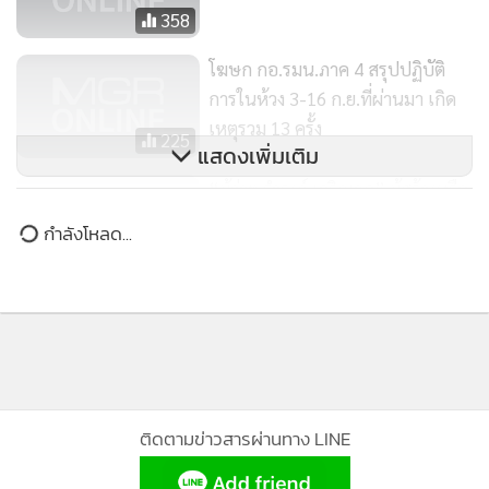
358
โฆษก กอ.รมน.ภาค 4 สรุปปฏิบัติ
การในห้วง 3-16 ก.ย.ที่ผ่านมา เกิด
เหตุรวม 13 ครั้ง
225
แสดงเพิ่มเติม
“ผู้ว่าฯ ธำรงค์ เจริญกุล” ผู้สร้างหรือ
แก้วิกฤตหาดสมิหลา!
ข่าวในหมวดล่าสุด
7,924
คนร้ายบุกยิงอดีตผู้ช่วยผู้ใหญ่บ้าน จ.ปัตตานีเสียชีวิตหน้า
1
บ้านพัก
2
ตำรวจนราธิวาสบุกยึดยาสูบเถื่อนคาบ้านร้างที่ตากใบ
3
จำนวนกว่า 4.5 ล้านมวน