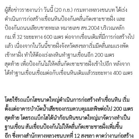
•
เกม
ผู้สื่อข่าวรายงานว่า วันนี้ (20 ก.ย.) กรมทางหลวงชนบท ได้เร่ง
•
วิทยาศาสตร์
ดำเนินการก่อสร้างเขื่อนหินป้องกันคลื่นกัดเซาะชายฝั่ง และ
•
SMEs
ป้องกันถนนเลียบชายทะเล หมายเลข สข.2004 บริเวณหลัก
•
หุ้น
กม.ที่ 32 ระยะทาง 600 เมตร ต่อจากเขื่อนเดิมที่มีการก่อสร้างไป
•
อินโดจีน
แล้ว เนื่องจากในวันนี้ชายฝั่งจังหวัดสงขลาเริ่มมีคลื่นลมแรงพัด
•
กองทุนรวม
เข้าหาฝั่ง ทำให้ต้องเร่งลงหินทำฐานเขื่อนอีก 200 เมตร
•
Celeb Online
สุดท้าย เพื่อป้องกันไม่ให้คลื่นกัดเซาะชายฝั่งเข้าไปอีก หลังจาก
ได้ทำฐานเขื่อนเชื่อมต่อกับเขื่อนหินเดิมแล้วระยะทาง 400 เมตร
•
Factcheck
•
ญี่ปุ่น
•
News1
โดยใช้รถแบ็กโฮขนาดใหญ่ดำเนินการก่อสร้างทำเขื่อนหิน เริ่ม
•
Gotomanager
ตั้งแต่อาคารบำบัดน้ำเสียของกรมควบคุมมลพิษต่อไป 200 เมตร
สุดท้าย โดยรถแบ็กโฮได้นำก้อนหินขนาดใหญ่มาจัดวางทำเป็น
ฐานเขื่อน สันเขื่อน
ป้องกันไม่ให้คลื่นกัดเซาะชายฝั่งเพิ่มขึ้น
อีก
ซึ่งทางสำนักทางหลวงชนบทที่ 12 สงขลา คาดว่างานก่อสร้าง