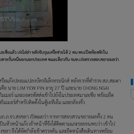
ลเซียแล้ว เร่งไล่ล่า หลังจับกุมเครือข่ายได้ 2 คน พบเปิดห้องพักใน
จับตาหวั่นหนีออกนอกประเทศ ขณะเดียวกัน จนท.เร่งตรวจสอบขยายผลว่า
รือแก๊งปลอมแปลงบัตรอิเล็กทรอนิกส์ หลังจากที่ตำรวจ สภ.สะเดา
 2 คนคือ นาย LIM YEW PIN อายุ 27 ปี และนาย CHONG NGAI
งสกิมเมอร์ และถอดรหัสส่งเข้าไปยังในประเทศมาเลเซีย พร้อมยึด
สกิมเมอร์สำหรับติดตั้งในตู้เอทีเอ็ม และกล้องจิ๋ว
ัย ผบก.ภ.จว.สงขลา เปิดเผยว่า จากการสอบสวนขยายผลทั้ง 2 คน
นหัวหน้าแก๊ง เจ้าหน้าที่จึงได้ติดตามแกะรอยจนพบว่า เข้าไป
สงขลา จึงได้จัดกำลังเข้าตรวจค้น และยึดหนังสือเดินทางพร้อม