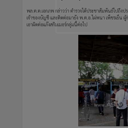
พล.ต.ต.เอกภพ กล่าวว่า ตำรวจได้ประชาสัมพันธ์ไปถึงปร
เจ้าของบัญชี และติดต่อมายัง พ.ต.อ.ไผ่พนา เพ็ชรเย็น ผู
เอาผิดต่อแก๊งสกิมเมอร์กลุ่มนี้ต่อไป