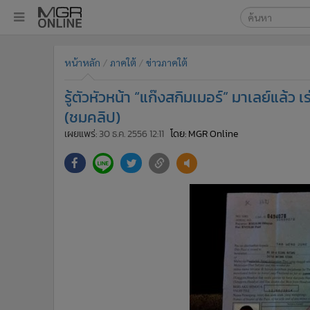
เลือกเครื่องมือท
•
หน้าหลัก
หน้าหลัก
ภาคใต้
ข่าวภาคใต้
ค้นหา
•
ทันเหตุการณ์
Google
•
ภาคใต้
รู้ตัวหัวหน้า “แก๊งสกิมเมอร์” มาเลย์แล้
•
ภูมิภาค
MGR Onl
(ชมคลิป)
•
Online Section
เผยแพร่:
30 ธ.ค. 2556 12:11
โดย: MGR Online
ค้นหาขั
•
บันเทิง
•
ผู้จัดการรายวัน
•
คอลัมนิสต์
•
ละคร
•
CbizReview
•
Cyber BIZ
•
ผู้จัดกวน
•
Good health & Well-being
•
Green Innovation & SD