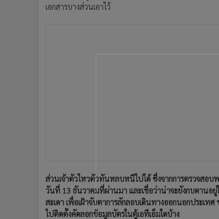
เอกสารบางส่วนเอาไว้
•
อินโดจีน
•
กองทุนรวม
•
Celeb Online
•
Factcheck
•
ญี่ปุ่น
•
News1
•
Gotomanager
ส่วนเจ้าตัวไหวตัวทันหลบหนีไปได้ ซึ่งจากการตรวจสอ
วันที่ 13 ธันวาคมที่ผ่านมา และเชื่อว่าน่าจะยังกบดานอยู
สะเดา เพื่อเฝ้าจับตาการลักลอบเดินทางออกนอกประเทศ ขณะ
ไปติดตั้งคัดลอกข้อมูลบัตรในตู้เอทีเอ็มใดบ้าง