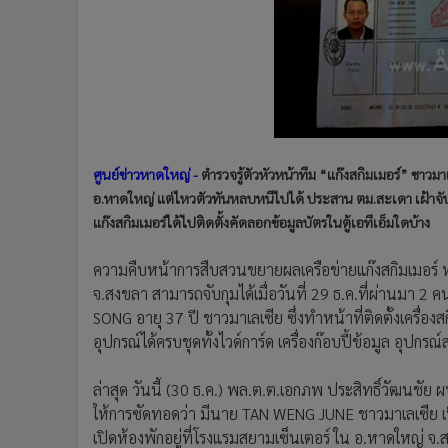
•
Management & HR
•
MGR Live
•
Infographic
•
การเมือง
•
ท่องเที่ยว
•
กีฬา
•
ต่างประเทศ
ศูนย์ข่าวหาดใหญ่ -
ตำรวจรู้ตัวหัวหน้าทีม “แก๊งสกิมเมอร์” ชาวมาเ
•
Special Scoop
อ.หาดใหญ่ แต่ไหวตัวทันหลบหนีไปได้ ประสาน ตม.สะเดา เฝ้า
•
เศรษฐกิจ-ธุรกิจ
แก๊งสกิมเมอร์ได้ไปติดตั้งคัดลอกข้อมูลบัตรในตู้เอทีเอ็มใดบ้าง
•
จีน
ความคืบหน้าการสืบสวนขยายผลเครือข่ายแก๊งสกิมเมอร์ ห
•
ชุมชน-คุณภาพชีวิต
จ.สงขลา สามารถจับกุมได้เมื่อวันที่ 29 ธ.ค.ที่ผ่านมา
•
อาชญากรรม
SONG อายุ 37 ปี ชาวมาเลเซีย ซึ่งทำหน้าที่ติดตั้งเครื่อ
•
Motoring
อุปกรณ์ได้ครบชุดทั้งไวด์การ์ด เครื่องก๊อบปี้ข้อมูล อุปกรณ์
•
เกม
•
วิทยาศาสตร์
ล่าสุด วันนี้ (30 ธ.ค.) พล.ต.ต.เอกภพ ประสิทธิ์วัฒนช
•
SMEs
ให้การซัดทอดว่า มีนาย TAN WENG JUNE ชาวมาเลเซีย เป็
•
หุ้น
เปิดห้องพักอยู่ที่โรงแรมสยามเซ็นเตอร์ ใน อ.หาดใหญ่ จ.