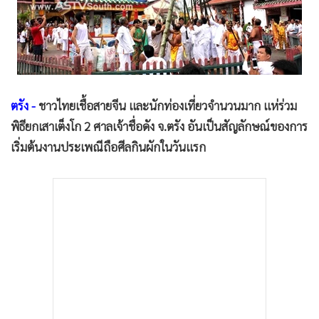
•
Good health & Well-being
•
Green Innovation & SD
•
Management & HR
•
MGR Live
•
Infographic
ตรัง -
ชาวไทยเชื้อสายจีน และนักท่องเที่ยวจำนวนมาก แห่ร่วม
•
การเมือง
พิธียกเสาเต็งโก 2 ศาลเจ้าชื่อดัง จ.ตรัง อันเป็นสัญลักษณ์ของการ
•
ท่องเที่ยว
เริ่มต้นงานประเพณีถือศีลกินผักในวันแรก
•
กีฬา
•
ต่างประเทศ
•
Special Scoop
•
เศรษฐกิจ-ธุรกิจ
•
จีน
•
ชุมชน-คุณภาพชีวิต
•
อาชญากรรม
•
Motoring