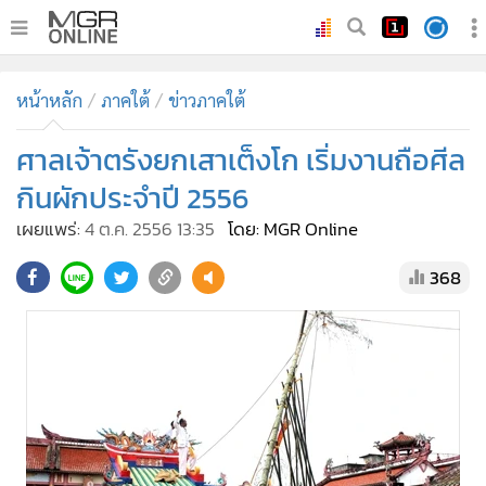
•
หน้าหลัก
หน้าหลัก
ภาคใต้
ข่าวภาคใต้
•
ทันเหตุการณ์
•
ศาลเจ้าตรังยกเสาเต็งโก เริ่มงานถือศีล
ภาคใต้
•
ภูมิภาค
กินผักประจำปี 2556
•
Online Section
เผยแพร่:
4 ต.ค. 2556 13:35
โดย: MGR Online
•
บันเทิง
368
•
ผู้จัดการรายวัน
•
คอลัมนิสต์
•
ละคร
•
CbizReview
•
Cyber BIZ
•
ผู้จัดกวน