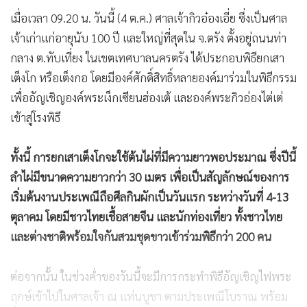
เมื่อเวลา 09.20 น. วันนี้ (4 ต.ค.) ศาลเจ้ากิวอ๋องเอี่ย ซึ่งเป็นศาล
เจ้าเก่าแก่อายุนับ 100 ปี และใหญ่ที่สุดใน จ.ตรัง ตั้งอยู่ถนนท่า
กลาง ต.ทับเที่ยง ในเขตเทศบาลนครตรัง ได้ประกอบพิธียกเสา
เต็งโก หรือเต็งกอ โดยมีองค์ศักดิ์สิทธิ์หลายองค์มาร่วมในพิธีกรรม
เพื่ออัญเชิญองค์พระเง็กเซียนฮ่องเต้ และองค์พระกิวอ่องไต่เต่
เข้าสู่โรงพิธี
ทั้งนี้ การยกเสาเต็งโกจะใช้ต้นไผ่ที่มีความยาวพอประมาณ ซึ่งปีนี้
ลำไผ่มีขนาดความยาวกว่า 30 เมตร เพื่อเป็นสัญลักษณ์ของการ
เริ่มต้นงานประเพณีถือศีลกินผักเป็นวันแรก ระหว่างวันที่ 4-13
ตุลาคม โดยมีชาวไทยเชื้อสายจีน และนักท่องเที่ยว ทั้งชาวไทย
และต่างชาติพร้อมใจกันสวมชุดขาวเข้าร่วมพิธีกว่า 200 คน
ต่อจากนั้น ในช่วงค่ำของวันนี้จะมีการกระทำพิธีอัญเชิญไฟพระ
ฤกษ์เข้าไปในศาลเจ้า ณ แท่นบูชา ตามประเพณีโบราณ พร้อม