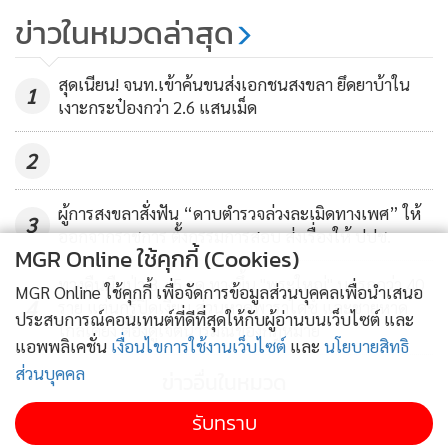
ลูกเล่นเทคนิค ดิน น้ำ ลม ไฟ
ข่าวในหมวดล่าสุด
6,319
สุดเนียน! จนท.เข้าค้นขนส่งเอกชนสงขลา ยึดยาบ้าใน
1
เงาะกระป๋องกว่า 2.6 แสนเม็ด
2
ผู้การสงขลาสั่งฟัน “ดาบตำรวจล่วงละเมิดทางเพศ” ให้
3
ออกจากราชการ ตั้งกรรมการสอบ ส่งเรื่องให้ ปปช.
MGR Online ใช้คุกกี้ (Cookies)
ทวงคืนผืนป่า 8 +5 จุด ทางขึ้น "พระใหญ่" บุกรุกกว่า 40
MGR Online ใช้คุกกี้ เพื่อจัดการข้อมูลส่วนบุคคลเพื่อนำเสนอ
4
ราย แต่นกรู้ปิดเงียบ ส่วนหาดพาราไดซ์ และชายหาด
ประสบการณ์คอนเทนต์ที่ดีที่สุดให้กับผู้อ่านบนเว็บไซต์ และ
ใกล้เคียง ต้องดูเจตนารมณ์ของกฎหมาย
แอพพลิเคชั่น
เงื่อนไขการใช้งานเว็บไซต์
และ
นโยบายสิทธิ
ส่วนบุคคล
ข่าวอื่นในหมวด
รับทราบ