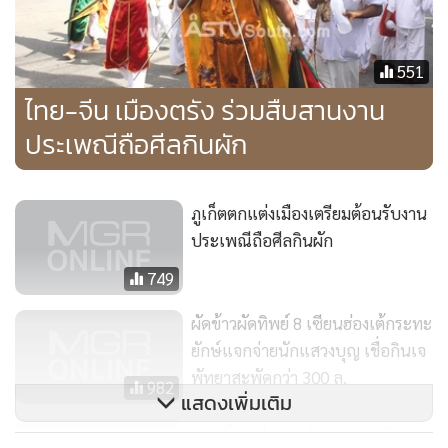
551
ไทย-จีน เมืองตรัง ร่วมสืบสานงาน
ประเพณีถือศีลกินผัก
ภูเก็ตตกแต่งเมืองเตรียมต้อนรับงาน
ประเพณีถือศีลกินผัก
749
ผัดข้าวผัดทิพย์ 8 เซียนฮ่องเต้กระทะ
ยักษ์แจกจ่ายนักแสวงบุญ เชื่อกินเจ
พัทยาสะพัดกว่า 300 ล.
982
แสดงเพิ่มเติม
เซรามิกแปลกตา “นาปางคูน” ขาย