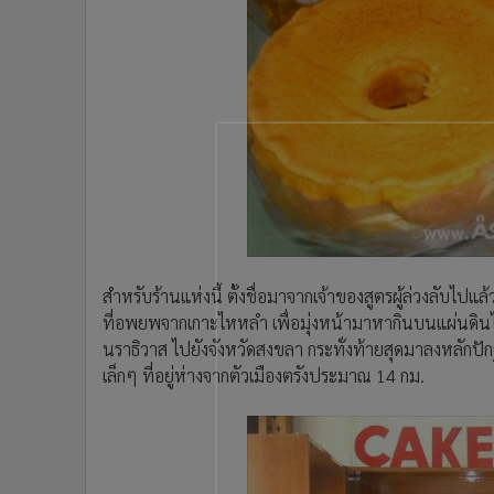
•
อินโดจีน
•
กองทุนรวม
•
Celeb Online
•
Factcheck
•
ญี่ปุ่น
•
News1
•
Gotomanager
สำหรับร้านแห่งนี้ ตั้งชื่อมาจากเจ้าของสูตรผู้ล่วงลับไปแล้
ที่อพยพจากเกาะไหหลำ เพื่อมุ่งหน้ามาหากินบนแผ่นดิน
นราธิวาส ไปยังจังหวัดสงขลา กระทั่งท้ายสุดมาลงหลักปักฐ
เล็กๆ ที่อยู่ห่างจากตัวเมืองตรังประมาณ 14 กม.