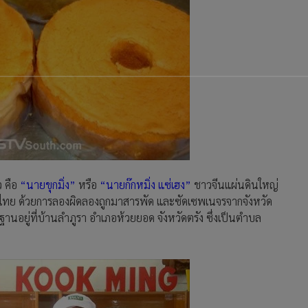
ว คือ
“นายขุกมิ่ง”
หรือ
“นายก๊กหมิ่ง แซ่เฮง”
ชาวจีนแผ่นดินใหญ่
ไทย ด้วยการลองผิดลองถูกมาสารพัด และซัดเซพเนจรจากจังหวัด
านอยู่ที่บ้านลำภูรา อำเภอห้วยยอด จังหวัดตรัง ซึ่งเป็นตำบล