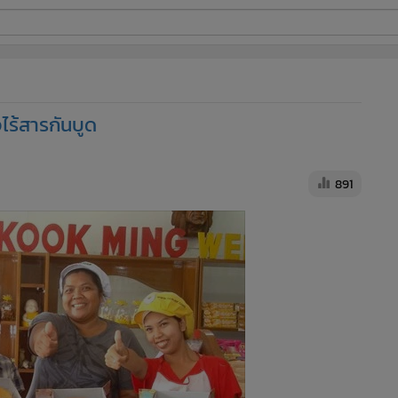
ี่ใช้
จไร้สารกันบูด
ine
้นสูง
891