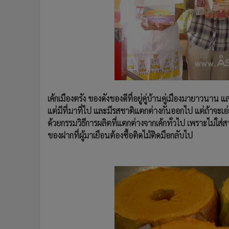
•
Management & HR
•
MGR Live
•
Infographic
•
การเมือง
•
ท่องเที่ยว
•
กีฬา
•
ต่างประเทศ
เค้กเมืองตรัง ของดังของดีที่อยู่คู่บ้านคู่เมืองมายาวนาน 
•
Special Scoop
แต่มีที่มาที่ไป และมีรสชาติแตกต่างกันออกไป แต่ถ้าจะเอ่ยถ
•
เศรษฐกิจ-ธุรกิจ
ด้วยกรรมวิธีการผลิตที่แตกต่างจากเค้กทั่วไป เพราะไม่ใ
•
จีน
ของฝากที่ผู้มาเยือนต้องซื้อติดไม้ติดมือกลับไป
•
ชุมชน-คุณภาพชีวิต
•
อาชญากรรม
•
Motoring
•
เกม
•
วิทยาศาสตร์
•
SMEs
•
หุ้น