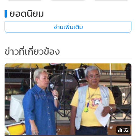
“ผมจึงไม่แปลกใจที่ไปจังหวัดไหนๆ ก็มีพี่น้องประชาชนออกมา
ยอดนิยม
เยอะมาก เพราะพี่น้องประชาชนต้องการการเมืองใหม่ ซึ่งตอนนี้
มันอารมณ์ค้างเพราะเราชนะไม่เด็ดขาด ตอนนี้พันธมิตรฯ พักรบ
อ่านเพิ่มเติม
และกำลังมีการออกแบบการเมืองใหม่ คือการเปิดให้มีการ
ปราศรัยของแกนนำเรื่อยๆ ซึ่งมันไม่ใช่การสู้รบแต่เป็นการจำลอง
ข่าวที่เกี่ยวข้อง
ในห้องแคบๆ ที่สตูดิโอของ ASTV เพื่อให้ความรู้เรื่องการเมือง
ใหม่แก่พี่น้องประชาชนผ่านทางช่องดาวเทียม ASTV โดยมีการ
วางแผนกันว่าจะให้แกนนำแต่ละจังหวัดมาออกรายการ เพราะ
โทรทัศน์ช่อง ASTV เป็นของประชาชน”
ส่วนเรื่องรัฐบาลใหม่นายอภิสิทธิ์กับนายสุเทพ เทือกสุบรรณ ต้อง
อธิบายตนเองเรื่องคณะรัฐมนตรีชุดนี้ที่มาร่วมบริหารประเทศ วัน
นี้ระบอบเนวินคืนชีพแล้ว แต่หากไม่มีพันธมิตรฯ อภิสิทธิ์ก็ไม่มี
วันนี้ ซึ่งจะไม่ยอมให้คนเหล่านี้เยียบย่ำวีรชรคนกล้าและทำลาย
ความมั่นคงของพันธมิตรฯ เด็ดขาด วันนี้จึงไม่ให้ราคากับรัฐบาล
32