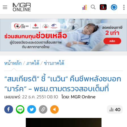
•
หน้าหลัก
•
ทันเหตุการณ์
•
ภาคใต้
•
ภูมิภาค
•
Online Section
หน้าหลัก
ภาคใต้
ข่าวภาคใต้
•
บันเทิง
•
ผู้จัดการรายวัน
“สมเกียรติ” ชี้ “เนวิน” คืนชีพหลังซบอก
•
คอลัมนิสต์
“มาร์ค” - พธม.ตามตรวจสอบเต็มที่
•
ละคร
เผยแพร่:
22 ธ.ค. 2551 08:10
โดย: MGR Online
•
CbizReview
40
•
Cyber BIZ
•
ผู้จัดกวน