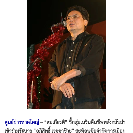
•
Good health & Well-being
•
Green Innovation & SD
•
Management & HR
•
MGR Live
•
Infographic
•
การเมือง
•
ท่องเที่ยว
•
กีฬา
•
ต่างประเทศ
•
Special Scoop
•
เศรษฐกิจ-ธุรกิจ
•
จีน
•
ชุมชน-คุณภาพชีวิต
•
อาชญากรรม
ศูนย์ข่าวหาดใหญ่
– “สมเกียรติ” ชี้กลุ่มเนวินคืนชีพหลังกลับลำ
•
Motoring
เข้าร่วมรัฐบาล “อภิสิทธิ์ เวชชาชีวะ” สะท้อนข้อจำกัดการเมือง