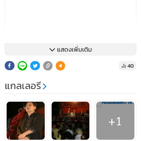
แสดงเพิ่มเติม
40
แกลเลอรี
ปัจจุบันสังคมไทยกลายเป็นสังคมประหลาด ระบอบเนวินเป็น
ระบอบที่มีเครืยข่ายมากมายในภาคอีสาน ซึ่งเป็นระบอบที่ไม่ดี
เลยแต่คนไทยบอกว่าโปรดให้โอกาสพวกเขา และมันเป็นเรื่อง
ประหลาดที่ระบอบทักษิณเอาเนวินไม่อยู่ เมื่อในเวลาทักษิณตก
+1
ต่ำเนวินกลับแข็งขึ้น จึงหันมาซบอกนายอภิสิทธิ์ เวชชาชีวะ
พรรคประชาธิปัตย์ เพื่อเข้าเป็นพรรคร่วมรัฐบาลอีกครั้ง