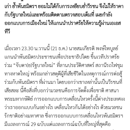
•
เกม
เก่า ย้ำพันธมิตรฯ ยอมไม่ได้กับการเหยียบย่ำวีรชน จึงไม่ให้ราคา
•
วิทยาศาสตร์
กับรัฐบาลใหม่และพร้อมติดตามตรวจสอบเต็มที่ เผยกำลัง
•
SMEs
ออกแบบการเมืองใหม่ ให้แกนนำปราศรัยให้ความรู้ผ่านเอเอส
ทีวี
•
หุ้น
•
อินโดจีน
เมื่อเวลา 23.30 น.วานนี้ (21 ธ.ค.) นายสมเกียรติ พงษ์ไพบูลย์
•
กองทุนรวม
แกนนำพันธมิตรประชาชนเพื่อประชาธิปไตย ขึ้นเวทีปราศรัย
•
Celeb Online
ร่วม “จับตา(ย)รัฐบาลใหม่” ที่ลานประวัติศาสตร์ สถานีรถไฟชุม
•
Factcheck
ทางหาดใหญ่ พร้อมกล่าวสดุดีผู้ที่เสียชีวิตในเหตุการณ์การต่อสู้
•
ญี่ปุ่น
ร่วมกับพันธมิตรฯ ที่ผ่านมา โดยบอกว่าเขาเหล่านั้นเป็นวีรชนที่
•
News1
เสียสละ นี้คือสิ่งที่บอกว่ามวลชนคือการจัดตั้งเพื่อชาติ ศาสนา
•
Gotomanager
พระมหากษัติย์ การออกแบบการเคลื่อนไหวครั้งนี้ต่างประเทศงง
ว่าเราออกแบบกันอย่างไร เคลื่อนไหวกันได้อย่างไร ด้วยมวลชน
รักชาติอย่างมหาศาล ซึ่งการออกแบบการเคลื่อนไหวพันธมิตรฯ
มีแถลงการณ์ 29 ฉบับแต่แถลงการณ์ฉบับที่ใหญ่ที่สุดคือ