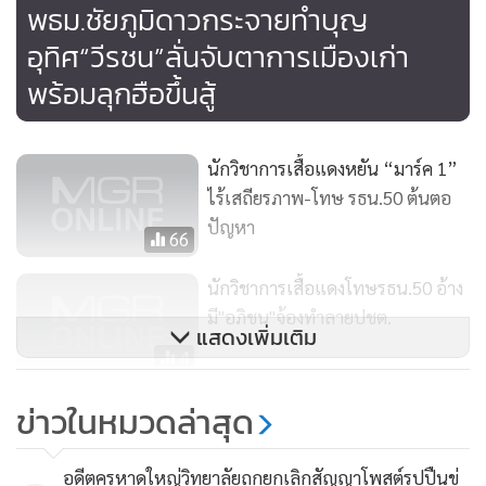
ใหม่ที่เกิดขึ้นจากเลือดเนื้อของพี่น้องพันธมิตรฯ เพราะฉะนั้นพี่
พธม.ชัยภูมิดาวกระจายทำบุญ
น้องภาคใต้ถึงแม้เป็นฐานเสียงของพรรคประชาธิปัตย์แต่ต้อง
อุทิศ“วีรชน”ลั่นจับตาการเมืองเก่า
ตรวจสอบรัฐบาลชุดนี้ก่อน อย่าเพิ่งวางใจ
พร้อมลุกฮือขึ้นสู้
นักวิชาการเสื้อแดงหยัน “มาร์ค 1”
ไร้เสถียรภาพ-โทษ รธน.50 ต้นตอ
ปัญหา
66
นักวิชาการเสื้อแดงโทษรธน.50 อ้าง
มี"อภิชน"จ้องทำลายปชต.
แสดงเพิ่มเติม
4
พธม.พนัสนิคมยังไม่วางใจรัฐบาล
ข่าวในหมวดล่าสุด
ใหม่ เย้ยตร.สอบตัวเองก่อนเอาผิด
พันธมิตรฯ
13
อดีตครูหาดใหญ่วิทยาลัยถูกยกเลิกสัญญาโพสต์รูปปืนขู่