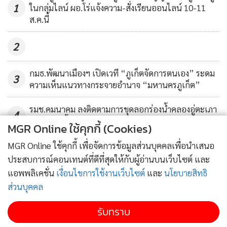
1
ในกลุ่มไลน์ ผอ.โร่แจ้งความ-สั่งเรียนออนไลน์ 10-11
ส.ค.นี้
2
กมธ.พัฒนาเมืองฯ เปิดเวที “ภูเก็ตจัดการตนเอง” ระดม
3
ความเห็นแนวทางกระจายอำนาจ “มหานครภูเก็ต”
รมช.คมนาคม ลงติดตามการขุดลอกร่องน้ำคลองอู่ตะเภา
4
แก้ปัญหาน้ำท่วมหาดใหญ่
MGR Online ใช้คุกกี้ (Cookies)
ข่าวอื่นในหมวด
MGR Online ใช้คุกกี้ เพื่อจัดการข้อมูลส่วนบุคคลเพื่อนำเสนอ
ประสบการณ์คอนเทนต์ที่ดีที่สุดให้กับผู้อ่านบนเว็บไซต์ และ
แอพพลิเคชั่น
เงื่อนไขการใช้งานเว็บไซต์
และ
นโยบายสิทธิ
ส่วนบุคคล
รับทราบ