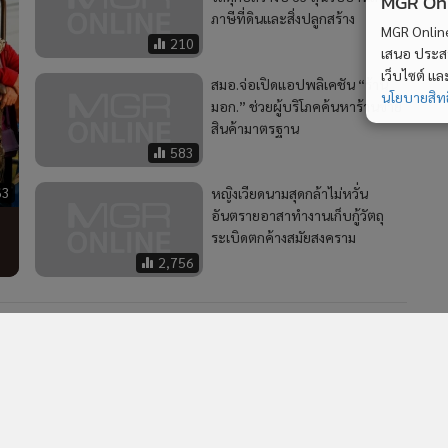
MGR Onli
ภาษีที่ดินและสิ่งปลูกสร้าง
MGR Online 
210
เสนอ ประสบก
เว็บไซต์ แ
สมอ.จ่อเปิดแอปพลิเคชัน “ร้าน
นโยบายสิทธ
มอก.” ช่วยผู้บริโภคค้นหาร้านขาย
สินค้ามาตรฐาน
583
63
หญิงเวียดนามสุดกล้าไม่หวั่น
อันตรายอาสาทำงานเก็บกู้วัตถุ
ระเบิดตกค้างสมัยสงคราม
2,756
2