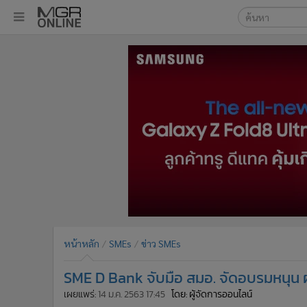
เลือกเครื่องมือท
•
หน้าหลัก
ค้นหา
•
ทันเหตุการณ์
Google
•
ภาคใต้
•
ภูมิภาค
MGR Onl
•
Online Section
ค้นหาขั
•
บันเทิง
•
ผู้จัดการรายวัน
•
คอลัมนิสต์
•
ละคร
•
CbizReview
•
Cyber BIZ
หน้าหลัก
SMEs
ข่าว SMEs
•
ผู้จัดกวน
SME D Bank จับมือ สมอ. จัดอบรมหนุน ผ
•
Good health & Well-being
•
Green Innovation & SD
เผยแพร่:
14 ม.ค. 2563 17:45
โดย: ผู้จัดการออนไลน์