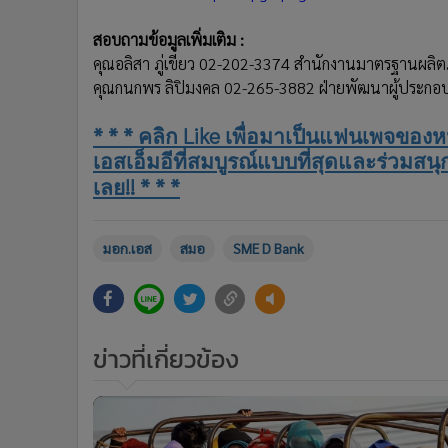
สอบถามข้อมูลเพิ่มเติม :
คุณอลิสา ภู่เขียว 02-202-3374 สำนักงานมาตรฐานผลิต
คุณกนกพร ลิปิมงคล 02-265-3882 ฝ่ายพัฒนาผู้ประกอ
* * *
Like
คลิก
เพื่อมาเป็นแฟนเพจของห
เอสเอ็มอีที่สมบูรณ์แบบที่สุด
และร่วมสนุก
!! * * *
เลย
มอก.เอส
สมอ
SME D Bank
ข่าวที่เกี่ยวข้อง