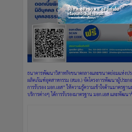
•
อินโดจีน
•
กองทุนรวม
•
Celeb Online
•
Factcheck
•
ญี่ปุ่น
•
News1
•
Gotomanager
ธนาคารพัฒนาวิสาหกิจขนาดกลางและขนาดย่อมแห่งประเ
ผลิตภัณฑ์อุตสาหกรรม (สมอ.) จัดโครงการพัฒนาผู้ประกอบ
การรับรอง มอก.เอส” ให้ความรู้ความเข้าใจด้านมาตรฐานผล
บริการต่างๆ ได้การรับรองมาตรฐาน มอก.เอส และพัฒนา