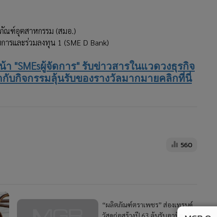
ภัณฑ์อุตสาหกรรม (สมอ.)
บการและร่วมลงทุน 1 (SME D Bank)
"SMEs
"
น้า
ผู้จัดการ
รับข่าวสารในแวดวงธุรกิจ
กับกิจกรรมลุ้นรับของรางวัลมากมายคลิกที่นี่
560
“ผลิตภัณฑ์ตราเพชร” ส่องเทรนด์
วัสดุก่อสร้างปี 63 ลุ้นรับอานิสงส์