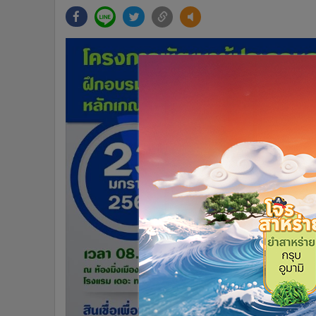
•
Management & HR
•
MGR Live
•
Infographic
•
การเมือง
•
ท่องเที่ยว
•
กีฬา
•
ต่างประเทศ
•
Special Scoop
•
เศรษฐกิจ-ธุรกิจ
•
จีน
•
ชุมชน-คุณภาพชีวิต
•
อาชญากรรม
•
Motoring
•
เกม
•
วิทยาศาสตร์
•
SMEs
•
หุ้น