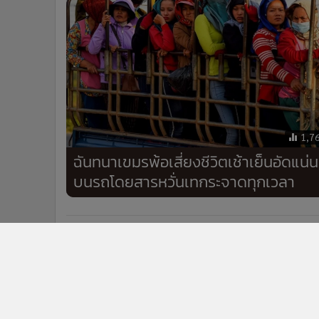
1,7
ฉันทนาเขมรพ้อเสี่ยงชีวิตเช้าเย็นอัดแน่น
บนรถโดยสารหวั่นเทกระจาดทุกเวลา
ข่าวในหมวดล่าสุด
found & found ฉลอง 2 ปี ย้ำจุดยืน No.1 JK Beauty เร่ง
1
เครื่องสู่ Top 5 ตลาด Health & Beauty