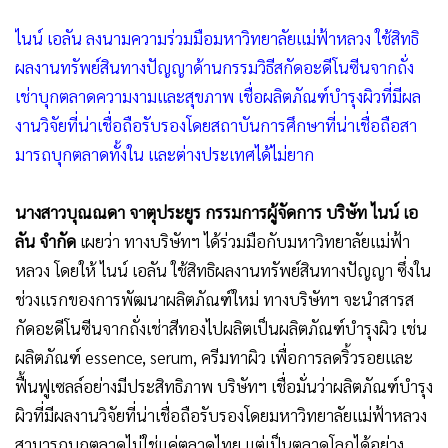
•
เกม
ไนน์ เอลัน ลงนามความร่วมมือมหาวิทยาลัยแม่ฟ้าหลวง ใช้สิทธิ
•
วิทยาศาสตร์
ผลงานทรัพย์สินทางปัญญาด้านกรรมวิธีสกัดอะดีโนซีนจากถั่ง
•
SMEs
เช่าบุกตลาดความงามและสุขภาพ เชื่อผลิตภัณฑ์บำรุงผิวที่มีผล
•
หุ้น
งานวิจัยที่น่าเชื่อถือรับรองโดยสถาบันการศึกษาที่น่าเชื่อถือสา
•
อินโดจีน
มารถบุกตลาดทั้งใน และต่างประเทศได้ไม่ยาก
•
กองทุนรวม
•
Celeb Online
นางสาวบุณณดา จาตุประยูร กรรมการผู้จัดการ บริษัท ไนน์ เอ
•
Factcheck
ลัน จำกัด
เผยว่า ทางบริษัทฯ ได้ร่วมมือกับมหาวิทยาลัยแม่ฟ้า
•
ญี่ปุ่น
หลวง โดยให้ ไนน์ เอลัน ใช้สิทธิผลงานทรัพย์สินทางปัญญา ซึ่งใน
•
News1
ช่วงแรกของการพัฒนาผลิตภัณฑ์ใหม่ ทางบริษัทฯ จะนำสารส
•
Gotomanager
กัดอะดีโนซีนจากถั่งเช่าสีทองไปผลิตเป็นผลิตภัณฑ์บำรุงผิว เช่น
ผลิตภัณฑ์ essence, serum, ครีมทาผิว เพื่อการลดริ้วรอยและ
ฟื้นฟูเซลล์อย่างมีประสิทธิภาพ บริษัทฯ เชื่อมั่นว่าผลิตภัณฑ์บำรุง
ผิวที่มีผลงานวิจัยที่น่าเชื่อถือรับรองโดยมหาวิทยาลัยแม่ฟ้าหลวง
สามารถบุกตลาดไม่ใช่แค่ตลาดไทย แต่เป็นตลาดโลกได้อย่าง