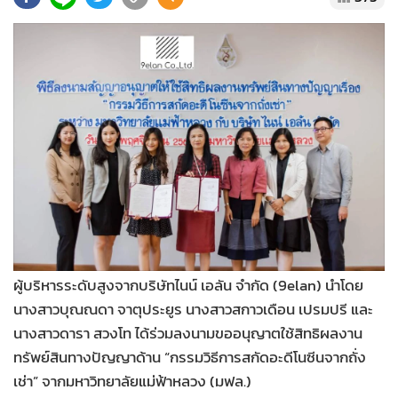
•
Good health & Well-being
•
Green Innovation & SD
•
Management & HR
•
MGR Live
•
Infographic
•
การเมือง
•
ท่องเที่ยว
•
กีฬา
•
ต่างประเทศ
•
Special Scoop
•
เศรษฐกิจ-ธุรกิจ
ผู้บริหารระดับสูงจากบริษัทไนน์ เอลัน จำกัด (9elan) นำโดย
•
จีน
นางสาวบุณณดา จาตุประยูร นางสาวสกาวเดือน เปรมปรี และ
•
ชุมชน-คุณภาพชีวิต
นางสาวดารา สวงโท ได้ร่วมลงนามขออนุญาตใช้สิทธิผลงาน
ทรัพย์สินทางปัญญาด้าน “กรรมวิธีการสกัดอะดีโนซีนจากถั่ง
•
อาชญากรรม
เช่า” จากมหาวิทยาลัยแม่ฟ้าหลวง (มฟล.)
•
Motoring