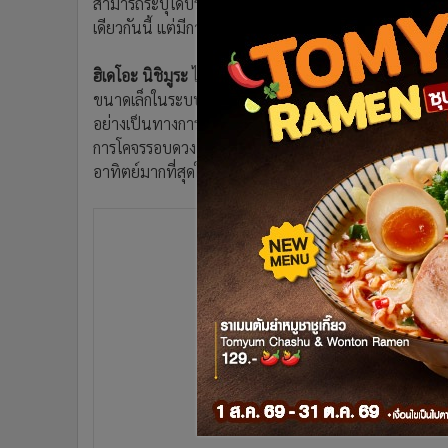
สามารถระบุได้บริเวณกลุ่มดาวคนคู่ (Gemini) ติดมาในภ
•
อินโดจีน
เดียวกันนี้ แต่มีการเปลี่ยนตำแหน่งเปลี่ยนไปเล็กน้อย จ
•
กองทุนรวม
•
Celeb Online
ฮิเดโอะ นิชิมูระ
ได้ส่งข้อมูลไปยัง Minor Planet Center
•
Factcheck
ขนาดเล็กในระบบสุริยะอย่างเป็นทางการ และได้รับการยืน
อย่างเป็นทางการว่า “C/2023 P1 (Nishimura)” จัดเป็น
•
ญี่ปุ่น
การโคจรรอบดวงอาทิตย์ 437 ปี โดยขณะนี้กำลังโคจรเข้าใ
•
News1
อาทิตย์มากที่สุดในวันที่ 17 กันยายน ค.ศ. 2023
•
Gotomanager