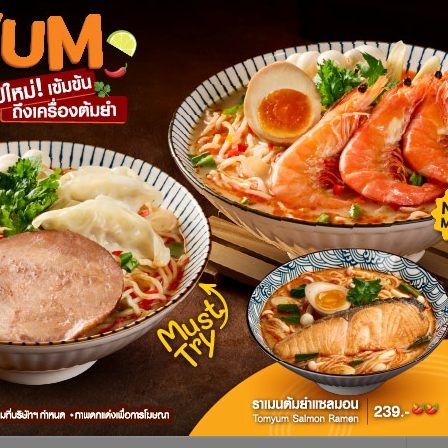
าพ และเมื่อกลับไปตรวจสอบภาพถ่ายในวันก่อนหน้า ก็พบวัตถุ
ึงคาดว่าน่าจะเป็นดาวหางดวงใหม่ที่ไม่เคยมีใครค้นพบ
 ซึ่งเป็นหน่วยงานที่จะช่วยตรวจสอบและยืนยันการค้นพบวัตถุ
ยันในวันที่ 15 สิงหาคม ค.ศ. 2023 จึงกำหนดชื่อดาวหางดวงนี้
ดาวหางคาบยาวที่มีแหล่งที่มาจากเมฆออร์ต (Oort Cloud) มีคาบ
กล้โลกและดวงอาทิตย์มากขึ้นเรื่อย ๆ และจะโคจรเข้าใกล้ดวง