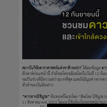
•
Management & HR
•
MGR Live
•
Infographic
•
การเมือง
•
ท่องเที่ยว
•
กีฬา
•
ต่างประเทศ
•
Special Scoop
•
เศรษฐกิจ-ธุรกิจ
•
จีน
•
ชุมชน-คุณภาพชีวิต
สถาบันวิจัยดาราศาสตร์แห่งชาติ NARIT
ได้เผยข้อมูล
ดาว
•
อาชญากรรม
สัปดาห์ก่อนหน้านี้ กำลังจะโคจรเฉียดโลกในวันที่ 12 กันย
•
Motoring
จะเป็นช่วงที่มีความสว่างมากที่สุด และยังมีมุมห่างจาก
หัวค่ำของวันดังกล่าว
•
เกม
•
วิทยาศาสตร์
“ดาวหางนิชิมูระ”
ค้นพบครั้งแรกโดย “ฮิเดโอะ นิชิมูระ (
•
SMEs
11 สิงหาคม ค.ศ. 2023 โดยเขาใช้กล้องโทรทรรศน์ถ่ายภาพท้
•
หุ้น