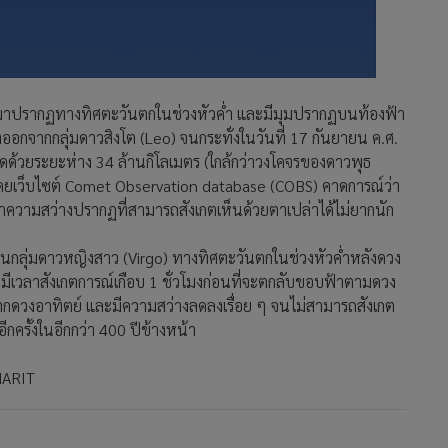
นมาปรากฏทางทิศตะวันตกในช่วงหัวค่ำ และมีมุมปรากฏบนท้องฟ้า
งออกจากกลุ่มดาวสิงโต (Leo) จนกระทั่งในวันที่ 17 กันยายน ค.ศ.
ุดด้วยระยะห่าง 34 ล้านกิโลเมตร (ใกล้กว่าวงโคจรของดาวพุธ
 โดยเว็บไซต์ Comet Observation database (COBS) คาดการณ์ว่า
่าความสว่างปรากฏที่สามารถสังเกตเห็นด้วยตาเปล่าได้ไม่ยากนัก
ในกลุ่มดาวหญิงสาว (Virgo) ทางทิศตะวันตกในช่วงหัวค่ำหลังดวง
ีเวลาสังเกตการณ์เกือบ 1 ชั่วโมงก่อนที่จะตกลับขอบฟ้าตามดวง
ากดวงอาทิตย์ และมีความสว่างลดลงเรื่อย ๆ จนไม่สามารถสังเกต
กครั้งในอีกกว่า 400 ปีข้างหน้า
NARIT