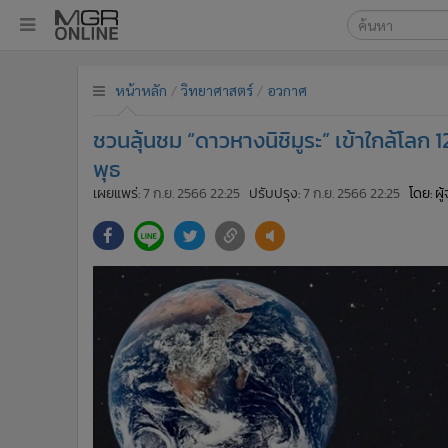
เลือกเครื่องมือท
•
หน้าหลัก
หน้าหลัก
วิทยาศาสตร์
อวกาศ
ค้นหา
•
ทันเหตุการณ์
Google
•
ภาคใต้
ชวนลุ้นชม “ดาวหางนิชิมูระ” เข้าใกล้โลก 
•
ภูมิภาค
MGR Onl
พุธ
•
Online Section
เผยแพร่:
7 ก.ย. 2566 22:25
ปรับปรุง:
7 ก.ย. 2566 22:25
โดย: ผ
ค้นหาขั
•
บันเทิง
•
ผู้จัดการรายวัน
•
คอลัมนิสต์
•
ละคร
•
CbizReview
•
Cyber BIZ
•
ผู้จัดกวน
•
Good health & Well-being
•
Green Innovation & SD