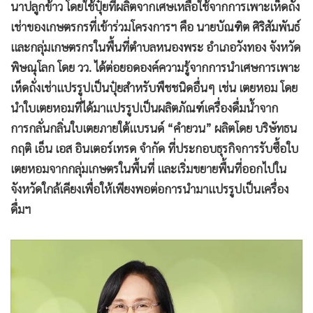
นาปลูกข้าว โดยใช้ปุ๋ยที่ผลิตจากเศษเหลือใช้จากการเพาะเห็ดถั่ง
เช่าของเกษตรกรที่เข้าร่วมโครงการฯ คือ นายบัณฑิต ศิริสัมพันธ์
และกลุ่มเกษตรกรในพื้นที่ตำบลหนองพระ อำเภอวังทอง จังหวัด
พิษณุโลก โดย วว. ได้ต่อยอดองค์ความรู้จากการนำเศษการเพาะ
เห็ดถั่งเช่าแปรรูปเป็นปุ๋ยสำหรับพืชชนิดอื่นๆ เช่น เตยหอม โดย
นำใบเตยหอมที่ได้มาแปรรูปเป็นผลิตภัณฑ์เครื่องดื่มน้ำจาก
การกลั่นกลิ่นใบเตยภายใต้แบรนด์ “คำยวน” ผลิตโดย บริษัทธน
กฤติ เอ็น เอส อินเตอร์เทรด จำกัด ที่ประกอบธุรกิจการรับซื้อใบ
เตยหอมจากกลุ่มเกษตรในพื้นที่ และเริ่มขยายพื้นที่ออกไปใน
จังหวัดใกล้เคียงเพื่อให้เพียงพอต่อการนำมาแปรรูปเป็นเครื่อง
ดื่มฯ