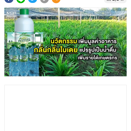
•
Good health & Well-being
•
Green Innovation & SD
•
Management & HR
•
MGR Live
•
Infographic
•
การเมือง
•
ท่องเที่ยว
•
กีฬา
•
ต่างประเทศ
•
Special Scoop
•
เศรษฐกิจ-ธุรกิจ
•
จีน
•
ชุมชน-คุณภาพชีวิต
•
อาชญากรรม
•
Motoring