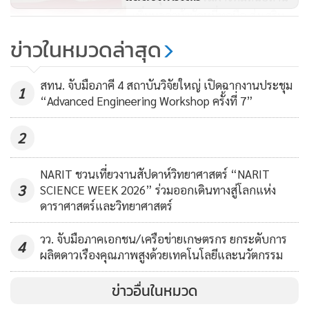
งาน เข้าไปรับโจทย์ และตอบโจทย์ ร่วมแก้ปัญหาเคียงข้างพี่
เพิ่มมูลค่าผ้ามัดหมี่ทอมือ ส่งเสริม
น้องเกษตรกร ผู้ประกอบการ” .....
ผู้ว่าการ วว. กล่าว
ผลิตภัณฑ์ชุมชน
343
ข่าวในหมวดล่าสุด
กรมส่งเสริมการเกษตรร่วมรณรงค์
สทน. จับมือภาคี 4 สถาบันวิจัยใหญ่ เปิดฉากงานประชุม
สาธิตเก็บเกี่ยวข้าวโพดเลี้ยงสัตว์หลัง
1
“Advanced Engineering Workshop ครั้งที่ 7”
นา จ.นครสวรรค์
252
2
NARIT ชวนเที่ยวงานสัปดาห์วิทยาศาสตร์ “NARIT
3
SCIENCE WEEK 2026” ร่วมออกเดินทางสู่โลกแห่ง
ดาราศาสตร์และวิทยาศาสตร์
วว. จับมือภาคเอกชน/เครือข่ายเกษตรกร ยกระดับการ
4
ผลิตดาวเรืองคุณภาพสูงด้วยเทคโนโลยีและนวัตกรรม
ข่าวอื่นในหมวด
ดร.พัชทรา มณีสินธุ์
รองผู้ว่าการบริการอุตสาหกรรม วว. กล่าวว่า