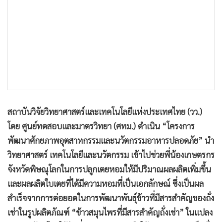
•
เกม
•
วิทยาศาสตร์
•
SMEs
•
หุ้น
•
อินโดจีน
•
กองทุนรวม
•
Celeb Online
สถาบันวิจัยวิทยาศาสตร์และเทคโนโลยีแห่งประเทศไทย (วว.)
•
Factcheck
โดย ศูนย์ทดสอบและมาตรวิทยา (ศทม.) ดำเนิน “โครงการ
•
ญี่ปุ่น
พัฒนาศักยภาพอุตสาหกรรมและนวัตกรรมอาหารปลอดภัย” นำ
•
News1
วิทยาศาสตร์ เทคโนโลยีและนวัตกรรม เข้าไปช่วยพี่น้องเกษตรกร
•
Gotomanager
จังหวัดพิษณุโลกในการปลูกเตยหอมให้มีปริมาณผลผลิตเพิ่มขึ้น
และผลผลิตใบเตยที่ได้มีความหอมที่เป็นเอกลักษณ์ ซึ่งเป็นผล
สำเร็จจากการต่อยอดในการพัฒนาพันธุ์ข้าวที่มีสารสำคัญของถั่ง
เช่าในรูปผลิตภัณฑ์ “ข้าวสมุนไพรที่มีสารสำคัญถั่งเช่า” ในแปลง