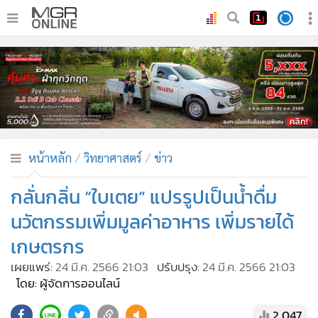
•
หน้าหลัก
•
ทันเหตุการณ์
•
ภาคใต้
•
ภูมิภาค
•
Online Section
หน้าหลัก
วิทยาศาสตร์
ข่าว
•
บันเทิง
•
ผู้จัดการรายวัน
กลั่นกลิ่น “ใบเตย” แปรรูปเป็นน้ำดื่ม
•
คอลัมนิสต์
นวัตกรรมเพิ่มมูลค่าอาหาร เพิ่มรายได้
•
ละคร
เกษตรกร
•
CbizReview
เผยแพร่:
24 มี.ค. 2566 21:03
ปรับปรุง:
24 มี.ค. 2566 21:03
•
Cyber BIZ
โดย: ผู้จัดการออนไลน์
•
ผู้จัดกวน
2,047