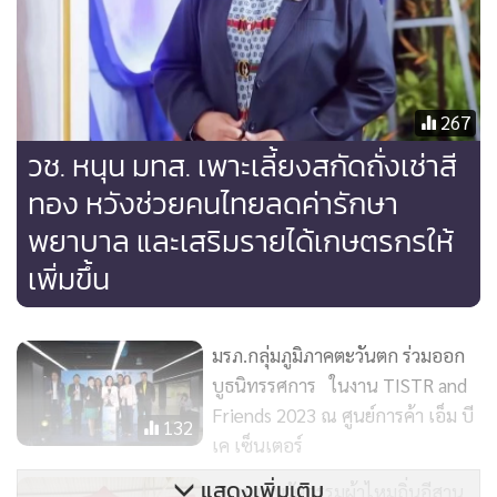
267
วช. หนุน มทส. เพาะเลี้ยงสกัดถั่งเช่าสี
ทอง หวังช่วยคนไทยลดค่ารักษา
พยาบาล และเสริมรายได้เกษตรกรให้
เพิ่มขึ้น
“วว. มุ่งเน้นการใช้เทคโนโลยีที่เหมาะสม ในการเข้าไปช่วยส่ง
เสริม สนับสนุน เศรษฐกิจของประเทศให้เข้มแข็ง ช่วยเพิ่มขีด
มรภ.กลุ่มภูมิภาคตะวันตก ร่วมออก
ความสามารถด้านการแข่งขัน โครงการพัฒนาศักยภาพ
บูธนิทรรศการ ในงาน TISTR and
อุตสาหกรรมและนวัตกรรมอาหารปลอดภัย เป็นหนึ่งในหลายๆ
Friends 2023 ณ ศูนย์การค้า เอ็ม บี
132
เค เซ็นเตอร์
โครงการที่ วว. นำองค์ความรู้วิทยาศาสตร์ เทคโนโลยีและ
นวัตกรรม พร้อมทั้งบุคลากรที่มีความเชี่ยวชาญลงพื้นที่ปฏิบัติ
แสดงเพิ่มเติม
วช.หนุนนวัตกรรมผ้าไหมถิ่นอีสาน