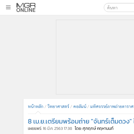
เลือกเครื่องมือท
•
หน้าหลัก
ค้นหา
•
ทันเหตุการณ์
Google
•
ภาคใต้
•
ภูมิภาค
MGR Onl
•
Online Section
ค้นหาขั
•
บันเทิง
•
ผู้จัดการรายวัน
•
คอลัมนิสต์
•
ละคร
•
CbizReview
•
Cyber BIZ
หน้าหลัก
วิทยาศาสตร์
คอลัมน์
มหัศจรรย์ภาพถ่ายดาราศ
•
ผู้จัดกวน
8 เม.ย.เตรียมพร้อมถ่าย "จันทร์เต็มดวง" 
•
Good health & Well-being
•
Green Innovation & SD
เผยแพร่:
16 มี.ค. 2563 17:38
โดย: ศุภฤกษ์ คฤหานนท์