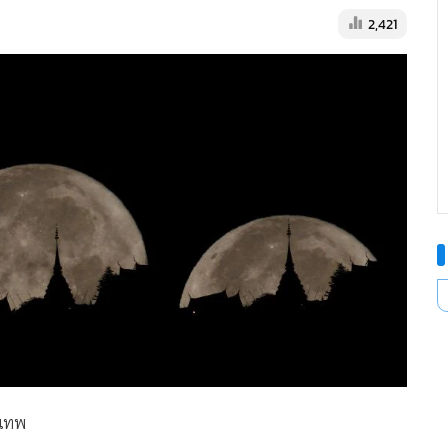
2,421
ุเทพ