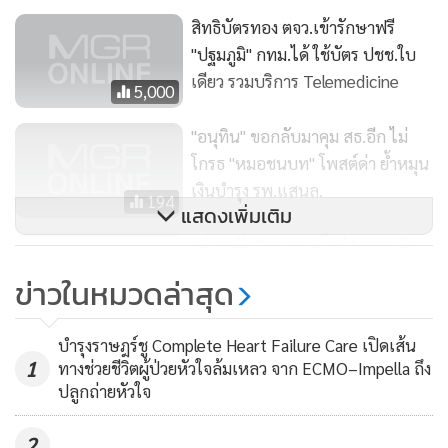
หน่วยบริการเอกชนทั้ง 9 แห่งดังกล่าว รวมทั้งการยกเลิกการขึ้น
สิทธิบัตรทอง ตจว.เข้ารักษาฟรี
ทะเบียนเป็นหน่วยบริการ เนื่องมาจากผลการตรวจสอบของ
"ปฐมภูมิ" กทม.ได้ ใช้บัตร ปชช.ใบ
คณะอนุกรรมการตรวจสอบข้อเท็จจริงกรณีหน่วยบริการเรียก
เดียว รวมบริการ Telemedicine
เก็บค่าใช้จ่ายเพื่อบริการสาธารณสุข พบเอกสารหลักฐานว่า
5,000
หน่วยบริการเอกชนทั้ง 9 แห่งมีการเบิกค่าคัดกรองเมตาบอลิกไม่
"อนุทิน" ขอกลับมาคุม สธ.อีก ไม่
ตรงกับข้อเท็จจริง จึงเป็นที่มาการยกเลิกสัญญา
โกรธ "หมอชนบท" โพสต์ด่า ย้ำหมุน
เงินบำรุง รพ.แสนล.
194
แสดงเพิ่มเติม
“ทิพานัน” ชู “รบ.บิ๊กตู่” ยกระดับ
บัตรทองพรีเมียม ลดเหลื่อมล้ำ
ข่าวในหมวดล่าสุด
สะดวก อันดับ 1 อาเซียนระบบ
110
สุขภาพ
บำรุงราษฎร์ชู Complete Heart Failure Care เปิดเส้น
1
ทางช่วยชีวิตผู้ป่วยหัวใจล้มเหลว จาก ECMO–Impella ถึง
ปลูกถ่ายหัวใจ
2