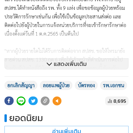
สปสช.ได้ทำหนังสือถึง รพ. ทั้ง 9 แห่ง เพื่อขอข้อมูลผู้ป่วยพร้อม
ประวัติการรักษาเช่นกัน เพื่อใช้เป็นข้อมูลประสานส่งต่อ และ
ติดต่อไปยังผู้ป่วยในการแจ้งหน่วยบริการที่จะเข้ารักษารักษาต่อ
เนื่องตั้งแต่วันที่ 1 ต.ค.2565 เป็นต้นไป
"หากผู้ป่วยรายใดไม่ได้รับการติดต่อจาก สปสช. ขอให้โทรมายัง
สายด่วน สปสช. 1330 กด 6 เพื่อให้เจ้าหน้าที่ดำเนินการต่อไป
แสดงเพิ่มเติม
สำหรับผู้ป่วยไตที่มีนัดฟอกไตกับทั้ง 9 รพ.เอกชนนี้ ยังคงรับ
บริการได้ตามนัดเหมือนเดิม เนื่องจากการยกเลิกสัญญาไม่ได้รวม
ถึงบริการฟอกเลือดด้วยเครื่องไตเทียม" พญ.ลลิตยากล่าว
ยกเลิกสัญญา
ลอยแพผู้ป่วย
บัตรทอง
รพ.เอกชน
8,695
ส่วนกรณีผู้ที่ไม่ใช่ผู้ป่วยรักษาต่อเนื่องนั้น ขอให้ตรวจสอบสิทธิ
การรักษา ซึ่งจะแบ่งเป็น 2 รูปแบบ คือ 1.รพ.ทั้ง 9 แห่ง เป็น
ยอดนิยม
หน่วยบริการปฐมภูมิ/ประจำ และสถานพยาบาลที่รับการส่งต่อ
ขอให้ลงทะเบียนเลือกหน่วยบริการแห่งใหม่ในเขตพื้นที่ หากไม่มี
อ่านเพิ่มเติม