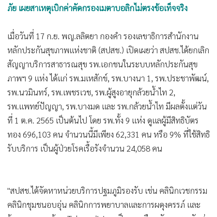
ภัย เผยสาเหตุเบิกค่าคัดกรองเมตาบอลิกไม่ตรงข้อเท็จจริง
•
เกม
•
วิทยาศาสตร์
เมื่อวันที่ 17 ก.ย. พญ.ลลิตยา กองคำ รองเลขาธิการสำนักงาน
•
SMEs
หลักประกันสุขภาพแห่งชาติ (สปสช.) เปิดเผยว่า สปสช.ได้ยกเลิก
•
หุ้น
สัญญาบริการสาธารณสุข รพ.เอกชนในระบบหลักประกันสุข
•
อินโดจีน
ภาพฯ 9 แห่ง ได้แก่ รพ.มเหสักข์, รพ.บางนา 1, รพ.ประชาพัฒน์,
•
กองทุนรวม
รพ.นวมินทร์, รพ.เพชรเวช, รพ.ผู้สูงอายุกล้วยน้ำไท 2,
•
Celeb Online
รพ.แพทย์ปัญญา, รพ.บางมด และ รพ.กล้วยน้ำไท มีผลตั้งแต่วัน
•
Factcheck
ที่ 1 ต.ค. 2565 เป็นต้นไป โดย รพ.ทั้ง 9 แห่ง ดูแลผู้มีสิทธิบัตร
•
ญี่ปุ่น
ทอง 696,103 คน จำนวนนี้มีเพียง 62,331 คน หรือ 9% ที่ใช้สิทธิ
•
News1
รับบริการ เป็นผู้ป่วยโรคเรื้อรังจำนวน 24,058 คน
•
Gotomanager
"สปสช.ได้จัดหาหน่วยบริการปฐมภูมิรองรับ เช่น คลินิกเวชกรรม
คลินิกชุมชนอบอุ่น คลินิกการพยาบาลและการผดุงครรภ์ และ