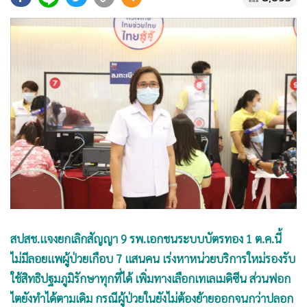
•
Good health & Well-being
•
Green Innovation & SD
•
Management & HR
•
MGR Live
•
Infographic
•
การเมือง
•
ท่องเที่ยว
•
กีฬา
•
ต่างประเทศ
•
Special Scoop
•
เศรษฐกิจ-ธุรกิจ
•
จีน
สปสช.แจงยกเลิกสัญญา 9 รพ.เอกชนระบบบัตรทอง 1 ต.ค.นี้
•
ชุมชน-คุณภาพชีวิต
ไม่มีลอยแพผู้ป่วยเกือบ 7 แสนคน เร่งหาหน่วยบริการใหม่รองรับ
•
อาชญากรรม
ใช้สิทธิปฐมภูมิรักษาทุกที่ได้ เพิ่มทางเลือกเทเลเมดิซีน ส่วนฟอก
•
Motoring
ไตยังทำได้ตามเดิม กรณีผู้ป่วยในยังไม่ต้องย้ายออกจนกว่าปลอก