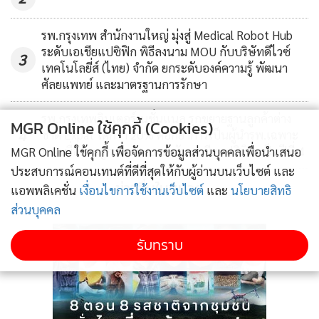
รพ.กรุงเทพ สำนักงานใหญ่ มุ่งสู่ Medical Robot Hub
ระดับเอเชียแปซิฟิก พิธีลงนาม MOU กับบริษัทดีไวซ์
3
เทคโนโลยี่ส์ (ไทย) จำกัด ยกระดับองค์ความรู้ พัฒนา
ศัลยแพทย์ และมาตรฐานการรักษา
รพ.กรุงเทพอินเตอร์เนชั่นแนล รุกขยายฐานลูกค้าต่าง
MGR Online ใช้คุกกี้ (Cookies)
4
ชาติ Expat โตกว่า 20% ตอกย้ำการเป็นผู้นำรพ.เฉพาะ
ทางเพื่อกระดูกและสมองระดับเอเชียแปซิฟิก เป็นปีที่ 4
MGR Online ใช้คุกกี้ เพื่อจัดการข้อมูลส่วนบุคคลเพื่อนำเสนอ
ประสบการณ์คอนเทนต์ที่ดีที่สุดให้กับผู้อ่านบนเว็บไซต์ และ
ข่าวอื่นในหมวด
แอพพลิเคชั่น
เงื่อนไขการใช้งานเว็บไซต์
และ
นโยบายสิทธิ
ส่วนบุคคล
รับทราบ