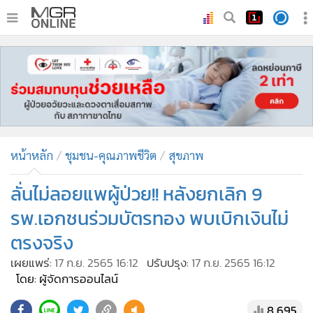
•
หน้าหลัก
•
ทันเหตุการณ์
•
ภาคใต้
•
ภูมิภาค
•
Online Section
หน้าหลัก
ชุมชน-คุณภาพชีวิต
สุขภาพ
•
บันเทิง
•
ผู้จัดการรายวัน
ลั่นไม่ลอยแพผู้ป่วย!! หลังยกเลิก 9
•
คอลัมนิสต์
รพ.เอกชนร่วมบัตรทอง พบเบิกเงินไม่
•
ละคร
ตรงจริง
•
CbizReview
เผยแพร่:
17 ก.ย. 2565 16:12
ปรับปรุง:
17 ก.ย. 2565 16:12
•
Cyber BIZ
โดย: ผู้จัดการออนไลน์
•
ผู้จัดกวน
8,695