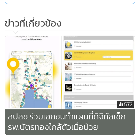
ให้เลือกอย่ากังวลใจ สปสช.อยู่ระหว่างเร่งจัดหาหน่วยบริการเพิ่ม
เติม หากเกิดภาวะเจ็บป่วยยังใช้สิทธิได้ โดยเข้าหน่วยบริการปฐม
ข่าวที่เกี่ยวข้อง
ภูมิทุกแห่งในระบบบัตรทอง ไม่เสียค่าใช้จ่าย และ 2.รพ. 9 แห่ง
เป็นหน่วยบริการรับส่งต่อ แต่หน่วยบริการประจำ/ปฐมภูมิเป็น
คลินิกเอกชนหรือศูนย์บริการสาธารณสุข เมื่อเจ็บป่วยยังรักษา
เบื้องต้นตามสิทธิได้ กรณีส่งต่อ สปสช.ได้ประสานให้ส่งต่อไปยัง
สถานพยาบาลที่ได้จัดหาเพิ่มให้ ส่วนกรณีเจ็บป่วยฉุกเฉินใช้สิทธิ
รักษาเหมือนเดิมทุกประการ
ด้าน ทพ.อรรถพร ลิ้มปัญญาเลิศ รองเลขาธิการ สปสช. กล่าวว่า
การยกเลิกสัญญาบริการสาธารณสุข รพ.เอกชนในระบบหลัก
ประกันสุขภาพแห่งชาติทั้ง 9 แห่ง เป็นไปตามมติบอร์ด สปสช.
572
และคณะอนุกรรมการหลักประกันสุขภาพระดับเขตพื้นที่
สปสช.ร่วมเอกชนทำแผนที่ดิจิทัลเช็ก
กรุงเทพมหานคร (อปสข.กทม.) ที่ให้ดำเนินการร้องทุกข์ต่อ
รพ.บัตรทองใกล้ตัวเมื่อป่วย
พนักงานสอบสวน เรียกเงินคืน แจ้งสภาวิชาชีพ ยกเลิกสัญญา