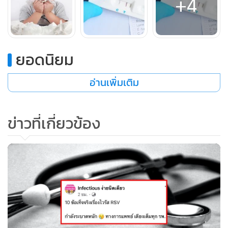
+4
มีอายุประมาณ 3-5 ขวบ ซึ่งแสดงอาการต่างกันตามช่วงวัยของ
เด็กเล็ก ดังนี้
1. กรณีทารกคลอดก่อนกำหนดและทารกในช่วงเดือนแรก
ยอดนิยม
จะมีอาการดูดนมน้อยลง ซึมลง บางรายมีอาการหยุดหายใจ บาง
อ่านเพิ่มเติม
รายอาจมีอาการคล้ายการติดเชื้อในกระแสเลือดได้
ข่าวที่เกี่ยวข้อง
2. กรณีเด็กช่วง 2 ขวบปีแรก