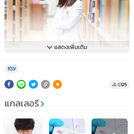
แสดงเพิ่มเติม
พญ.ณัชชา สากระจาย กุมารแพทย์เฉพาะทางโรคระบบทางเดิน
หายใจเด็ก รพ.พริ้นซ์ อุบลราชธานี
RSV
• เช็คอาการลูกน้อย! 3 ช่วงวัยที่บ่งบอกว่าโดนเชื้อไวรัส RSV เล่น
1,125
งานแล้ว
แกลเลอรี
พญ.ณัชชา กล่าวว่า ปกติอาการแสดงทางคลินิกของผู้ป่วยติด
เชื้อ RSV มีความแตกต่างกันไปตามวัย หากเกิดในผู้ใหญ่ที่เป็น
โรคปอด โรคหัวใจ ก็เป็นกลุ่มเสี่ยง แต่ในกรณีเด็กเล็กๆ ที่
ภูมิคุ้มกันยังต่ำ อาจทำให้มีอาการรุนแรง โดยเฉพาะเด็กเล็กที่