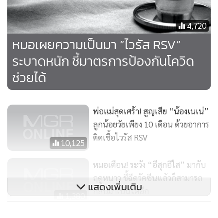
4,720
หมอเผยความเป็นมา “ไวรัส RSV”
ระบาดหนัก ชี้มาตรการป้องกันโควิด
ช่วยได้
พ่อแม่สุดเศร้า! สูญเสีย “น้องเนเน่”
ลูกน้อยวัยเพียง 10 เดือน ด้วยอาการ
ติดเชื้อไวรัส RSV
10,125
มักเริ่มจากอาการไข้ต่ำๆ น้ำมูก จาม นำมาก่อน 1 ถึง 3 วัน ต่อมา
หมอเตือน! ระวัง “อีสุกอีใส” มากับ
เริ่มมีอาการไอ หายใจเร็วขึ้น หายใจลำบาก เด็กบางรายมีการติด
ฤดูหนาว ชี้ฉีดวัคซีนแล้วก็สามารถ
แสดงเพิ่มเติม
เชื้อของระบบหายใจส่วนล่าง ได้แก่ ภาวะหลอดลมฝอย หรือ
กลับมาเป็นได้อีก
1,380
หลอดลมส่วนปลายอักเสบ(Bronchiolitis) หากเชื้อลุกลามไปยัง
ถุงลมจะเกิดภาวะปอดอักเสบได้ (pneumonia)
ผลวิจัยล่าสุดเผยบุหรี่ไฟฟ้าช่วยเลิก