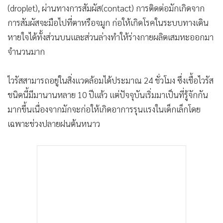
(droplet), ผ่านทางการสัมผัส(contact) การติดต่อมักเกิดจาก
•
เกม
การสัมผัสจะมือไปที่ตาหรือจมูก ก่อให้เกิดโรคในระบบทางเดิน
•
วิทยาศาสตร์
หายใจได้ทั้งส่วนบนและส่วนล่างทำให้ร่างกายผลิตเสมหะออกมา
•
SMEs
จำนวนมาก
•
หุ้น
•
อินโดจีน
ไวรัสสามารถอยู่ในสิ่งแวดล้อมได้ประมาณ 24 ชั่วโมง ซึ่งเชื้อไวรัส
•
กองทุนรวม
ชนิดนี้มีมานานหลาย 10 ปีแล้ว แต่ปัจจุบันเริ่มมาเป็นที่รู้จักกัน
•
Celeb Online
มากขึ้นเนื่องจากมักจะก่อให้เกิดอาการรุนแรงในเด็กเล็กโดย
•
Factcheck
เฉพาะช่วงปลายฝนต้นหนาว
•
ญี่ปุ่น
•
News1
•
Gotomanager