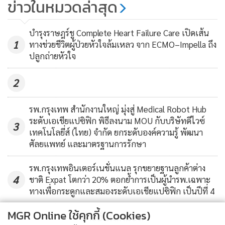
ข่าวในหมวดล่าสุด
บุหรี่ได้มากกว่าหมากฝรั่งหรือแผ่น
แปะ
3. เด็กอายุ 2 ถึง 5 ปี
581
บำรุงราษฎร์ชู Complete Heart Failure Care เปิดเส้น
1
ทางช่วยชีวิตผู้ป่วยหัวใจล้มเหลว จาก ECMO–Impella ถึง
ปลูกถ่ายหัวใจ
นอกจากเชื้อ RSV จะทำให้เกิดการติดเชื้อของระบบทางเดิน
หายใจส่วนล่างแล้ว ยังทำให้เกิดการติดเชื้อของระบบทางเดิน
2
หายใจส่วนบน และเกิดกลุ่มอาการ Croup (การอักเสบของกล่อง
เสียงและทางเดินหายใจส่วนบน) ได้
รพ.กรุงเทพ สำนักงานใหญ่ มุ่งสู่ Medical Robot Hub
ระดับเอเชียแปซิฟิก พิธีลงนาม MOU กับบริษัทดีไวซ์
3
เทคโนโลยี่ส์ (ไทย) จำกัด ยกระดับองค์ความรู้ พัฒนา
ศัลยแพทย์ และมาตรฐานการรักษา
รพ.กรุงเทพอินเตอร์เนชั่นแนล รุกขยายฐานลูกค้าต่าง
4
ชาติ Expat โตกว่า 20% ตอกย้ำการเป็นผู้นำรพ.เฉพาะ
ทางเพื่อกระดูกและสมองระดับเอเชียแปซิฟิก เป็นปีที่ 4
MGR Online ใช้คุกกี้ (Cookies)
ข่าวอื่นในหมวด