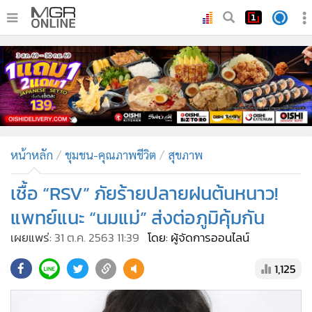
•
หน้าหลัก
•
ทันเหตุการณ์
•
ภาคใต้
•
ภูมิภาค
•
Online Section
หน้าหลัก
ชุมชน-คุณภาพชีวิต
สุขภาพ
•
บันเทิง
•
ผู้จัดการรายวัน
เชื้อ “RSV” ภัยร้ายปลายฝนต้นหนาว!
•
คอลัมนิสต์
แพทย์แนะ “นมแม่” ส่งต่อภูมิคุ้มกัน
•
ละคร
เผยแพร่:
31 ต.ค. 2563 11:39
โดย: ผู้จัดการออนไลน์
•
CbizReview
1,125
•
Cyber BIZ
•
ผู้จัดกวน