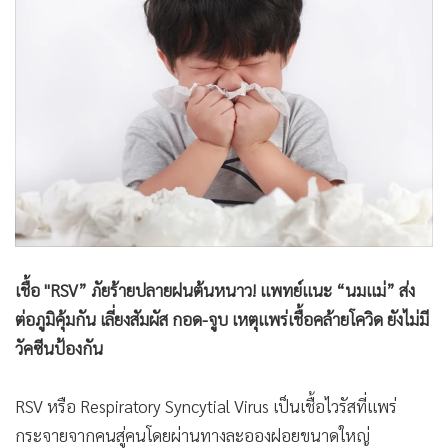
•
Good health & Well-being
•
Green Innovation & SD
•
Management & HR
•
MGR Live
•
Infographic
•
การเมือง
•
ท่องเที่ยว
•
กีฬา
•
ต่างประเทศ
•
Special Scoop
เชื้อ "RSV” ภัยร้ายปลายฝนต้นหนาว! แพทย์แนะ “นมแม่” ส่ง
•
เศรษฐกิจ-ธุรกิจ
ต่อภูมิคุ้มกัน เลี่ยงสัมผัส กอด-จูบ เหตุเเพร่เชื้อคล้ายโควิด ยังไม่มี
•
จีน
วัคซีนป้องกัน
•
ชุมชน-คุณภาพชีวิต
•
อาชญากรรม
RSV หรือ Respiratory Syncytial Virus เป็นเชื้อไวรัสที่แพร่
•
Motoring
กระจายจากคนสู่คนโดยผ่านทางละอองฝอยขนาดใหญ่