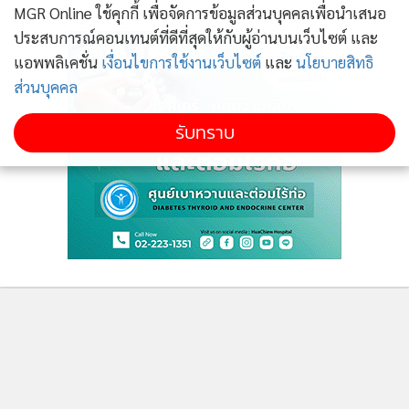
MGR Online ใช้คุกกี้ เพื่อจัดการข้อมูลส่วนบุคคลเพื่อนำเสนอ
ประสบการณ์คอนเทนต์ที่ดีที่สุดให้กับผู้อ่านบนเว็บไซต์ และ
แอพพลิเคชั่น
เงื่อนไขการใช้งานเว็บไซต์
และ
นโยบายสิทธิ
ส่วนบุคคล
• วินิจฉัยผู้ติดเชื้อ RSV ได้วิธีไหนบ้าง
รับทราบ
1. การตรวจทางไวรัสวิทยา
ได้แก่
-วิธี rapid antigen detection ตรวจโดยการป้ายจมูก
-real time PCR
-การเพาะเชื้อ (ไม่นิยมใช้ในทางเวชปฏิบัติ)
2. ภาพถ่ายรังสีปอด
ติดตามข่าวสารผ่านทาง LINE
• รักษาตามอาการ เหตุยังไม่มียารักษา! แต่ป้องกันลูกน้อยได้ด้วย
นมแม่-งดหอมจูบเด็ก