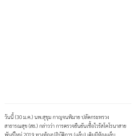
วันนี้ (30 ม.ค.) นพ.สุขุม กาญจนพิมาย ปลัดกระทรวง
สาธารณสุข (สธ.) กล่าวว่า การตรวจยืนยันเชื้อไวรัสโคโรนาสาย
พันธุ์ใหม่ 2019 ทางห้องปฏิบัติการ (แล็บ) เดิมมีห้องแล็บ