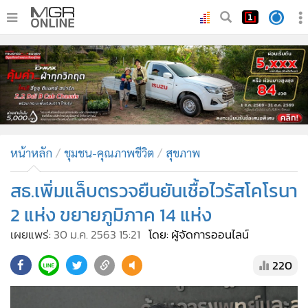
•
หน้าหลัก
•
ทันเหตุการณ์
•
ภาคใต้
•
ภูมิภาค
•
Online Section
หน้าหลัก
ชุมชน-คุณภาพชีวิต
สุขภาพ
•
บันเทิง
•
ผู้จัดการรายวัน
สธ.เพิ่มแล็บตรวจยืนยันเชื้อไวรัสโคโรนา
•
คอลัมนิสต์
2 แห่ง ขยายภูมิภาค 14 แห่ง
•
ละคร
เผยแพร่:
30 ม.ค. 2563 15:21
โดย: ผู้จัดการออนไลน์
•
CbizReview
220
•
Cyber BIZ
•
ผู้จัดกวน