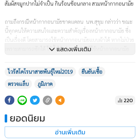
สัมผัสจมูกปากไม่จำเป็น กินร้อนช้อนกลาง สวมหน้ากากอนามัย
ถามถึงกรณีหน้ากากอนามัยขาดแคลน นพ.สุขุม กล่าวว่า ขณะ
นี้ทุกคนให้ความสนใจและความสำคัญเรื่องหน้ากากอนามัย ซึ่ง
เป็นเรื่องดี โดยสามารถใช้หน้ากากอนามัยแบบผ้าได้ หากไม่ป่วย
แสดงเพิ่มเติม
เพราะสามารถซักได้ ใช้ซ้ำได้ ส่วนคนป่วยก็ใช้หน้ากากอนามัย
ทางการแพทย์ อย่างไรก็ตาม ทางรัฐมนตรีว่าการกระทรวง
พาณิชย์ก็ประกาศแล้วว่า จะให้กรมการค้าภายในควบคุมราคา ก็
ไวรัสโคโรนาสายพันธุ์ใหม่2019
ยืนยันเชื้อ
มั่นใจว่าจะมีการช่วยดูแลให้มีเพียงพอ
ตรวจแล็บ
ภูมิภาค
220
ยอดนิยม
อ่านเพิ่มเติม