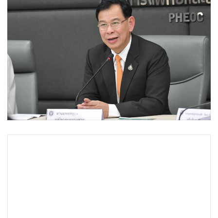
•
Good health & Well-being
•
Green Innovation & SD
•
Management & HR
•
MGR Live
•
Infographic
•
การเมือง
•
ท่องเที่ยว
•
กีฬา
•
ต่างประเทศ
•
Special Scoop
•
เศรษฐกิจ-ธุรกิจ
•
จีน
•
ชุมชน-คุณภาพชีวิต
•
อาชญากรรม
•
Motoring