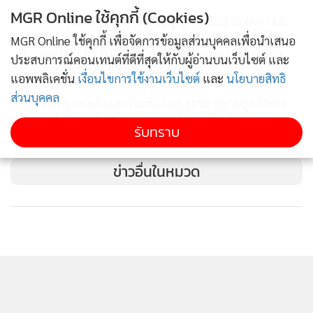
MGR Online ใช้คุกกี้ (Cookies)
รพ.กรุงเทพ สำนักงานใหญ่ มุ่งสู่ Medical Robot Hub
ระดับเอเชียแปซิฟิก พิธีลงนาม MOU กับบริษัทดีไวซ์
MGR Online ใช้คุกกี้ เพื่อจัดการข้อมูลส่วนบุคคลเพื่อนำเสนอ
3
เทคโนโลยี่ส์ (ไทย) จำกัด ยกระดับองค์ความรู้ พัฒนา
ประสบการณ์คอนเทนต์ที่ดีที่สุดให้กับผู้อ่านบนเว็บไซต์ และ
ศัลยแพทย์ และมาตรฐานการรักษา
แอพพลิเคชั่น
เงื่อนไขการใช้งานเว็บไซต์
และ
นโยบายสิทธิ
ส่วนบุคคล
รพ.กรุงเทพอินเตอร์เนชั่นแนล รุกขยายฐานลูกค้าต่าง
4
ชาติ Expat โตกว่า 20% ตอกย้ำการเป็นผู้นำรพ.เฉพาะ
รับทราบ
ทางเพื่อกระดูกและสมองระดับเอเชียแปซิฟิก เป็นปีที่ 4
ข่าวอื่นในหมวด