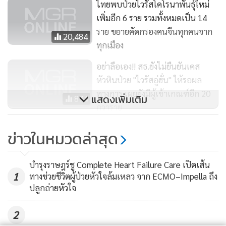
ไทยพบป่วยไวรัสโคโรนาพันธุ์ใหม่
เพิ่มอีก 6 ราย รวมทั้งหมดเป็น 14
ราย ขยายคัดกรองคนจีนทุกคนจาก
20,484
ทุกเมือง
อย่าลือเอง!! สธ.ยังไม่ยืนยันเคส
หัวหินป่วย "ไวรัสอู่ฮั่น" ให้รอผล
ทางการ เผยยังมีผู้เข้าเกณฑ์อีก 20
แสดงเพิ่มเติม
874
กว่าราย
เลือกใช้ "หน้ากากอนามัย" แบบไหน
ข่าวในหมวดล่าสุด
ในช่วงรับมือไวรัสโคโรนา
22,265
บำรุงราษฎร์ชู Complete Heart Failure Care เปิดเส้น
1
ทางช่วยชีวิตผู้ป่วยหัวใจล้มเหลว จาก ECMO–Impella ถึง
ปลูกถ่ายหัวใจ
2