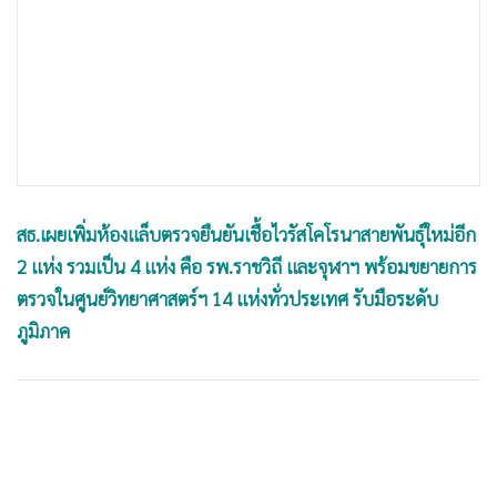
•
เกม
•
วิทยาศาสตร์
•
SMEs
•
หุ้น
•
อินโดจีน
•
กองทุนรวม
•
Celeb Online
สธ.เผยเพิ่มห้องแล็บตรวจยืนยันเชื้อไวรัสโคโรนาสายพันธุ์ใหม่อีก
•
Factcheck
2 แห่ง รวมเป็น 4 แห่ง คือ รพ.ราชวิถี และจุฬาฯ พร้อมขยายการ
•
ญี่ปุ่น
ตรวจในศูนย์วิทยาศาสตร์ฯ 14 แห่งทั่วประเทศ รับมือระดับ
•
News1
ภูมิภาค
•
Gotomanager