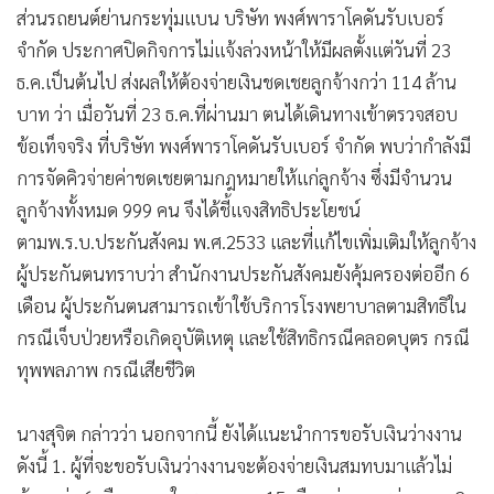
ส่วนรถยนต์ย่านกระทุ่มแบน บริษัท พงศ์พาราโคดันรับเบอร์
จำกัด ประกาศปิดกิจการไม่แจ้งล่วงหน้าให้มีผลตั้งแต่วันที่ 23
ธ.ค.เป็นต้นไป ส่งผลให้ต้องจ่ายเงินชดเชยลูกจ้างกว่า 114 ล้าน
บาท ว่า เมื่อวันที่ 23 ธ.ค.ที่ผ่านมา ตนได้เดินทางเข้าตรวจสอบ
ข้อเท็จจริง ที่บริษัท พงศ์พาราโคดันรับเบอร์ จำกัด พบว่ากำลังมี
การจัดคิวจ่ายค่าชดเชยตามกฎหมายให้แก่ลูกจ้าง ซึ่งมีจำนวน
ลูกจ้างทั้งหมด 999 คน จึงได้ชี้แจงสิทธิประโยชน์
ตามพ.ร.บ.ประกันสังคม พ.ศ.2533 และที่แก้ไขเพิ่มเติมให้ลูกจ้าง
ผู้ประกันตนทราบว่า สำนักงานประกันสังคมยังคุ้มครองต่ออีก 6
เดือน ผู้ประกันตนสามารถเข้าใช้บริการโรงพยาบาลตามสิทธิใน
กรณีเจ็บป่วยหรือเกิดอุบัติเหตุ และใช้สิทธิกรณีคลอดบุตร กรณี
ทุพพลภาพ กรณีเสียชีวิต
นางสุจิต กล่าวว่า นอกจากนี้ ยังได้แนะนำการขอรับเงินว่างงาน
ดังนี้ 1. ผู้ที่จะขอรับเงินว่างงานจะต้องจ่ายเงินสมทบมาแล้วไม่