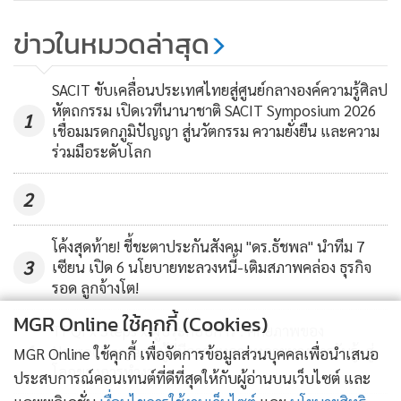
ขยายช่วงอายุประกันสังคม จากไม่
ข่าวในหมวดล่าสุด
เกิน60ปีเป็น65ปี
671
SACIT ขับเคลื่อนประเทศไทยสู่ศูนย์กลางองค์ความรู้ศิลป
หัตถกรรม เปิดเวทีนานาชาติ SACIT Symposium 2026
1
เชื่อมมรดกภูมิปัญญา สู่นวัตกรรม ความยั่งยืน และความ
ร่วมมือระดับโลก
2
โค้งสุดท้าย! ชี้ชะตาประกันสังคม "ดร.ธัชพล" นำทีม 7
3
เซียน เปิด 6 นโยบายทะลวงหนี้-เติมสภาพคล่อง ธุรกิจ
รอด ลูกจ้างโต!
MGR Online ใช้คุกกี้ (Cookies)
TPQI x Steps x ผู้ประกอบการ : ศักยภาพของ
4
Neurodivergent ผู้ที่มีความหลากหลายทางการรับรู้ สู่
MGR Online ใช้คุกกี้ เพื่อจัดการข้อมูลส่วนบุคคลเพื่อนำเสนอ
โลกของการทำงาน
ประสบการณ์คอนเทนต์ที่ดีที่สุดให้กับผู้อ่านบนเว็บไซต์ และ