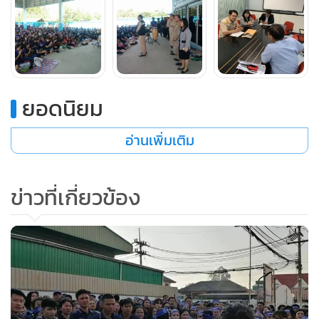
นางสุจิต กล่าวว่า จากตรวจสอบแล้วพบว่า เดิมบริษัทมีลูกจ้างพัน
ยอดนิยม
กว่าคนแต่เนื่องจากบริษัทมีโครงการร่วมใจจาก โดยมีการจ่ายค่า
ชดเชยทำให้บริษัทเหลือพนักงานเพียง 999 คน และประวัติการ
อ่านเพิ่มเติม
นำส่งเงินสมทบต่อสำนักงานประกันสังคมนั้นถูกต้อง ไม่มีหนี้
สมทบค้างชำระแต่อย่างใด จากนั้นพนักงานเจ้าหน้าที่ยังเดินทาง
ต่อไปยังสหภาพแรงงานผลิตภัณฑ์ยานยนต์ไทย ซึ่งตั้งอยู่ย่าน
ข่าวที่เกี่ยวข้อง
อ้อมน้อย อำเภอกระทุ่มแบน จังหวัดสมุทรสาคร เพื่อชี้แจงสิทธิ
ให้แก่ลูกจ้างผู้ประกันตน ปรากฏว่าลูกจ้างส่วนใหญ่ติดใจในเรื่อง
การเลิกจ้างโดยมิได้บอกกล่าวล่วงหน้า ในการนี้มีหัวหน้าส่วน
ราชการกระทรวงแรงงานได้ชี้แจงสร้างความเข้าใจแก่ลูกจ้างและ
สหภาพแรงงานโดยทำให้เหตุการณ์เป็นไปอย่างสงบเรียบร้อยดี
เนื่องจากนายจ้างปฏิบัติถูกต้องตามกฎหมาย