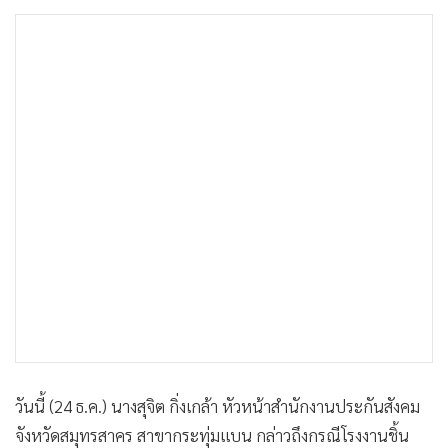
•
เกม
•
วิทยาศาสตร์
•
SMEs
•
หุ้น
•
อินโดจีน
•
กองทุนรวม
•
Celeb Online
•
Factcheck
•
ญี่ปุ่น
•
News1
•
Gotomanager
วันนี้ (24 ธ.ค.) นางสุจิต กิ่งเกล้า หัวหน้าสำนักงานประกันสังคม
จังหวัดสมุทรสาคร สาขากระทุ่มแบน กล่าวถึงกรณีโรงงานชิ้น