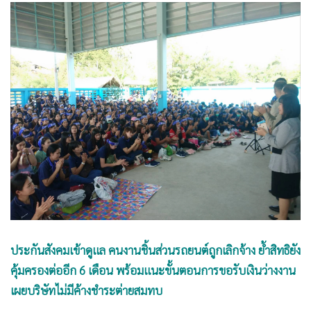
•
Good health & Well-being
•
Green Innovation & SD
•
Management & HR
•
MGR Live
•
Infographic
•
การเมือง
•
ท่องเที่ยว
•
กีฬา
•
ต่างประเทศ
•
Special Scoop
•
เศรษฐกิจ-ธุรกิจ
•
จีน
ประกันสังคมเข้าดูแล คนงานชิ้นส่วนรถยนต์ถูกเลิกจ้าง ย้ำสิทธิยัง
•
ชุมชน-คุณภาพชีวิต
คุ้มครองต่ออีก 6 เดือน พร้อมแนะขั้นตอนการขอรับเงินว่างงาน
•
อาชญากรรม
เผยบริษัทไม่มีค้างชำระต่ายสมทบ
•
Motoring