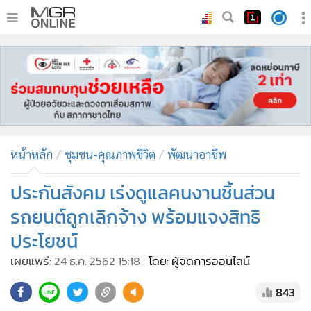
•
หน้าหลัก
•
ทันเหตุการณ์
•
ภาคใต้
•
ภูมิภาค
•
Online Section
หน้าหลัก
ชุมชน-คุณภาพชีวิต
พัฒนาอาชีพ
•
บันเทิง
•
ผู้จัดการรายวัน
ประกันสังคม เร่งดูแลคนงานชิ้นส่วน
•
คอลัมนิสต์
รถยนต์ถูกเลิกจ้าง พร้อมแจงสิทธิ
•
ละคร
ประโยชน์
•
CbizReview
เผยแพร่:
24 ธ.ค. 2562 15:18
โดย: ผู้จัดการออนไลน์
•
Cyber BIZ
•
ผู้จัดกวน
843