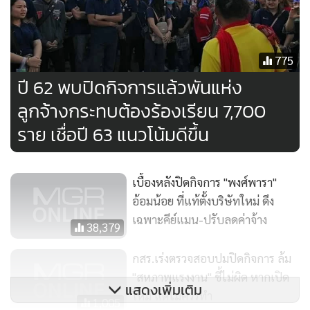
775
ปี 62 พบปิดกิจการแล้วพันแห่ง
ลูกจ้างกระทบต้องร้องเรียน 7,700
ราย เชื่อปี 63 แนวโน้มดีขึ้น
เบื้องหลังปิดกิจการ "พงศ์พารา"
อ้อมน้อย ที่แท้ตั้งบริษัทใหม่ ดึง
เฉพาะคีย์แมน-ปรับลดค่าจ้าง
38,379
กสร.เร่งตรวจสอบปมปิดกิจการ ล้ม
"สหภาพแรงงาน" ชี้ไม่ผิด หากเปิด
แสดงเพิ่มเติม
ใหม่ แต่ไม่ควรทำ
1,005