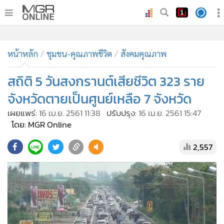
•
หน้าหลัก
•
หน้าหลัก
ทันเหตุการณ์
ชุมชน-คุณภาพชีวิต
สังคมคุณภาพ
•
ภาคใต้
สถิติ 5 วันสงกรานต์เสียชีวิต 323 ราย
•
ภูมิภาค
จังหวัดตายเป็นศูนย์เหลือ 7 จังหวัด
•
Online Section
เผยแพร่:
16 เม.ย. 2561 11:38
ปรับปรุง:
16 เม.ย. 2561 15:47
•
บันเทิง
โดย: MGR Online
•
ผู้จัดการรายวัน
2,557
•
คอลัมนิสต์
•
ละคร
•
CbizReview
•
Cyber BIZ
•
ผู้จัดกวน