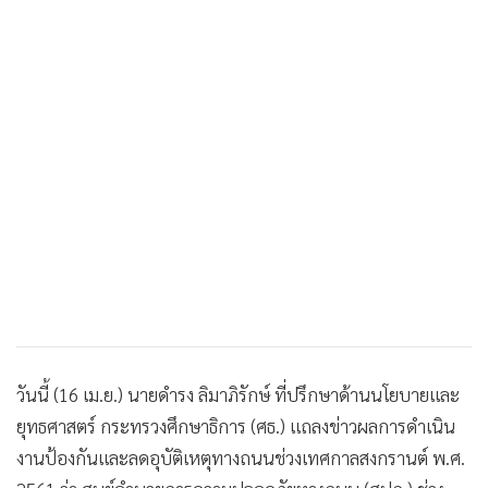
•
เกม
•
วิทยาศาสตร์
•
SMEs
•
หุ้น
•
อินโดจีน
•
กองทุนรวม
•
Celeb Online
•
Factcheck
•
ญี่ปุ่น
•
News1
•
Gotomanager
วันนี้ (16 เม.ย.) นายดำรง ลิมาภิรักษ์ ที่ปรึกษาด้านนโยบายและ
ยุทธศาสตร์ กระทรวงศึกษาธิการ (ศธ.) แถลงข่าวผลการดำเนิน
งานป้องกันและลดอุบัติเหตุทางถนนช่วงเทศกาลสงกรานต์ พ.ศ.