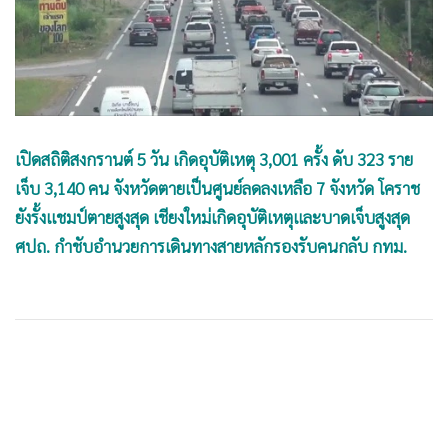
•
Good health & Well-being
•
Green Innovation & SD
•
Management & HR
•
MGR Live
•
Infographic
•
การเมือง
เปิดสถิติสงกรานต์ 5 วัน เกิดอุบัติเหตุ 3,001 ครั้ง ดับ 323 ราย
•
ท่องเที่ยว
เจ็บ 3,140 คน จังหวัดตายเป็นศูนย์ลดลงเหลือ 7 จังหวัด โคราช
•
กีฬา
ยังรั้งแชมป์ตายสูงสุด เชียงใหม่เกิดอุบัติเหตุและบาดเจ็บสูงสุด
ศปถ. กำชับอำนวยการเดินทางสายหลักรองรับคนกลับ กทม.
•
ต่างประเทศ
•
Special Scoop
•
เศรษฐกิจ-ธุรกิจ
•
จีน
•
ชุมชน-คุณภาพชีวิต
•
อาชญากรรม
•
Motoring