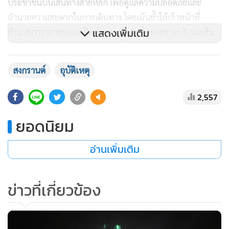
ประชาชนบนเส้นทางสายหลัก เพื่อดูแลความปลอดภัยและ
อำนวยความสะดวกในการเดินทาง โดยเน้นย้ำให้เจ้าหน้าที่
แสดงเพิ่มเติม
อำนวยการจราจรและเปิดช่องทางพิเศษ โดยเฉพาะบริเวณเส้น
ทางที่มีการจราจรแออัด นอกจากนี้ ให้จังหวัดร่วมกับขนส่ง
จังหวัดและหน่วยงานที่เกี่ยวข้อง จัดเตรียมบริการรถโดยสาร
สงกรานต์
อุบัติเหตุ
ประจำทางให้เพียงพอ ไม่ให้มีผู้โดยสารตกค้าง เข้มงวดการตรวจ
ความพร้อมของรถโดยสารสาธารณะ และพนักงานขับรถ รวมถึง
2,557
กวดขันไม่ให้มีรถเสริมที่ผิดกฎหมายอย่างเด็ดขาด” นายดำรง
ยอดนิยม
กล่าว
อ่านเพิ่มเติม
ข่าวที่เกี่ยวข้อง