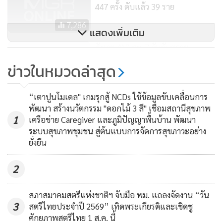
447 ครั้ง ดับแล้ว 39 ราย
7,286
แสดงเพิ่มเติม
สังเวย 418 ศพ 7 วันอันตราย
สงกรานต์ “เมา-ขับรถเร็ว” สาเหตุ
ข่าวในหมวดล่าสุด
หลักอุบัติเหตุ
1,568
MGR Online ใช้คุกกี้ (Cookies)
“เตาปูนโมเดล" เกมรุกสู้ NCDs ใช้ข้อมูลขับเคลื่อนการ
MGR Online ใช้คุกกี้ เพื่อจัดการข้อมูลส่วนบุคคลเพื่อนำเสนอ
พัฒนา สร้างนวัตกรรม "ดอกไม้ 3 สี" เชื่อมสถานีสุขภาพ
1
เครือข่าย Caregiver และภูมิปัญญาพื้นบ้าน พัฒนา
ประสบการณ์คอนเทนต์ที่ดีที่สุดให้กับผู้อ่านบนเว็บไซต์ และ
ระบบสุขภาพชุมชน สู่ต้นแบบการจัดการสุขภาวะอย่าง
แอพพลิเคชั่น
เงื่อนไขการใช้งานเว็บไซต์
และ
นโยบายสิทธิ
ยั่งยืน
ส่วนบุคคล
2
รับทราบ
สภาสมาคมสตรีแห่งชาติฯ จับมือ พม. แถลงจัดงาน “วัน
3
สตรีไทยประจำปี 2569” เทิดพระเกียรติและเชิดชู
ศักยภาพสตรีไทย 1 ส.ค. นี้