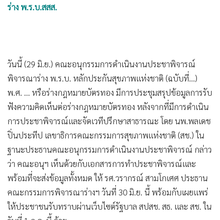
ร่าง พ.ร.บ.สสส.
•
เกม
•
วิทยาศาสตร์
•
SMEs
•
หุ้น
วันนี้ (29 มิ.ย.) คณะอนุกรรมการดำเนินงานประชาพิจารณ์
•
อินโดจีน
พิจารณาร่าง พ.ร.บ. หลักประกันสุขภาพแห่งชาติ (ฉบับที่...)
•
กองทุนรวม
พ.ศ. ... หรือร่างกฎหมายบัตรทอง มีการประชุมสรุปข้อมูลการรับ
•
Celeb Online
ฟังความคิดเห็นต่อร่างกฎหมายบัตรทอง หลังจากที่มีการดำเนิน
•
Factcheck
การประชาพิจารณ์และจัดเวทีปรึกษาสาธารณะ โดย นพ.พลเดช
•
ญี่ปุ่น
ปิ่นประทีป เลขาธิการคณะกรรมการสุขภาพแห่งชาติ (สช.) ใน
•
News1
ฐานะประธานคณะอนุกรรมการดำเนินงานประชาพิจารณ์ กล่าว
•
Gotomanager
ว่า คณะอนุฯ เห็นด้วยกับเอกสารการทำประชาพิจารณ์และ
พร้อมที่จะส่งข้อมูลทั้งหมด ให้ รศ.วรากรณ์ สามโกเศศ ประธาน
คณะกรรมการพิจารณาร่างฯ วันที่ 30 มิ.ย. นี้ พร้อมกับเผยแพร่
ให้ประชาชนรับทราบผ่านเว็บไซต์รัฐบาล สปสช. สธ. และ สช. ใน