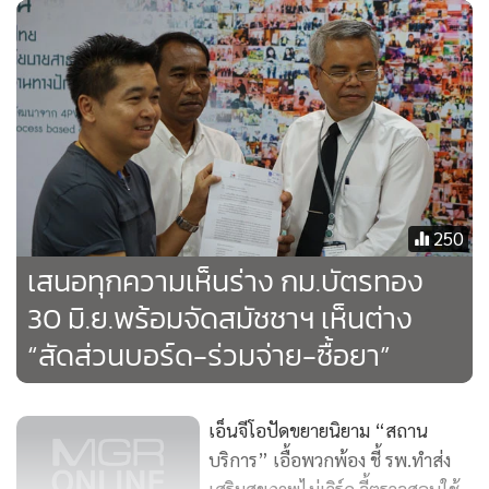
250
เสนอทุกความเห็นร่าง กม.บัตรทอง
30 มิ.ย.พร้อมจัดสมัชชาฯ เห็นต่าง
“สัดส่วนบอร์ด-ร่วมจ่าย-ซื้อยา”
เอ็นจีโอปัดขยายนิยาม “สถาน
บริการ” เอื้อพวกพ้อง ชี้ รพ.ทำส่ง