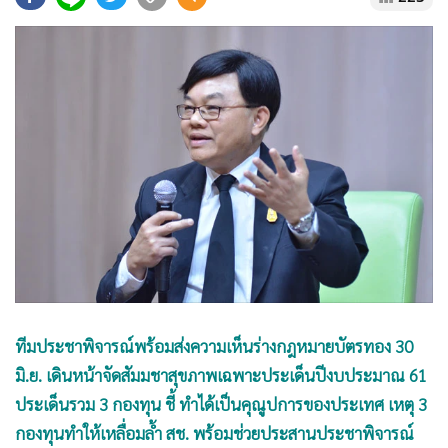
•
Good health & Well-being
•
Green Innovation & SD
•
Management & HR
•
MGR Live
•
Infographic
•
การเมือง
•
ท่องเที่ยว
•
กีฬา
•
ต่างประเทศ
•
Special Scoop
•
เศรษฐกิจ-ธุรกิจ
•
จีน
ทีมประชาพิจารณ์พร้อมส่งความเห็นร่างกฎหมายบัตรทอง 30
•
ชุมชน-คุณภาพชีวิต
มิ.ย. เดินหน้าจัดสัมมชาสุขภาพเฉพาะประเด็นปีงบประมาณ 61
•
อาชญากรรม
ประเด็นรวม 3 กองทุน ชี้ ทำได้เป็นคุณูปการของประเทศ เหตุ 3
กองทุนทำให้เหลื่อมล้ำ สช. พร้อมช่วยประสานประชาพิจารณ์
•
Motoring