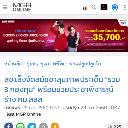
•
หน้าหลัก
•
ทันเหตุการณ์
•
ภาคใต้
•
ภูมิภาค
•
Online Section
หน้าหลัก
ชุมชน-คุณภาพชีวิต
พ่อแม่ลูกปลูกรัก
•
บันเทิง
•
ผู้จัดการรายวัน
สช.เล็งจัดสมัชชาสุขภาพประเด็น “รวม
•
คอลัมนิสต์
3 กองทุน” พร้อมช่วยประชาพิจารณ์
•
ละคร
ร่าง กม.สสส.
•
CbizReview
เผยแพร่:
29 มิ.ย. 2560 17:57
ปรับปรุง:
29 มิ.ย. 2560 20:47
•
Cyber BIZ
โดย: MGR Online
•
ผู้จัดกวน
225