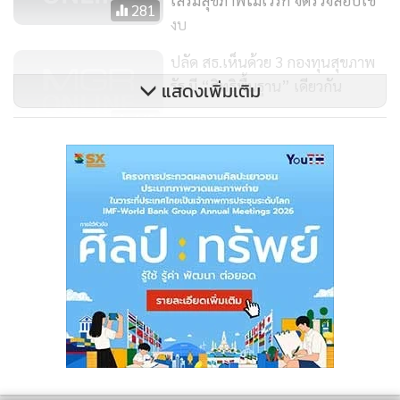
เสริมสุขภาพไม่เวิร์ก จี้ตรวจสอบใช้
281
งบ
ปลัด สธ.เห็นด้วย 3 กองทุนสุขภาพ
รัฐ มี “สิทธิพื้นฐาน” เดียวกัน
แสดงเพิ่มเติม
445
เสนอร่าง กม.บัตรทองฉบับ
ปชช.ประกบความเห็นประชา
พิจารณ์ เล็งจัดสมัชชาสุขภาพ
439
ประเด็นเห็นต่าง