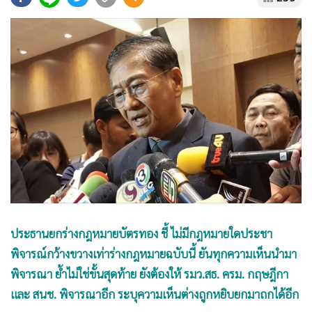
•
Good health & Well-being
•
Green Innovation & SD
•
Management & HR
•
MGR Live
•
Infographic
•
การเมือง
•
ท่องเที่ยว
•
กีฬา
•
ต่างประเทศ
•
Special Scoop
•
เศรษฐกิจ-ธุรกิจ
ประธานยกร่างกฎหมายบัตรทอง ชี้ ไม่มีกฎหมายใดประชา
•
จีน
พิจารณ์กว้างขวางเท่าร่างกฎหมายฉบับนี้ ยันทุกความเห็นนำมา
•
ชุมชน-คุณภาพชีวิต
พิจารณา ย้ำไม่ใช่ขั้นสุดท้าย ยังต้องให้ รมว.สธ. ครม. กฤษฎีกา
•
อาชญากรรม
และ สนช. พิจารณาอีก ระบุความเห็นต่างถูกหยิบยกมาถกได้อีก
•
Motoring