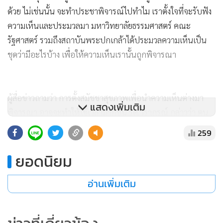
ด้วย ไม่เช่นนั้น จะทำประชาพิจารณ์ไปทำไม เราตั้งใจที่จะรับฟัง
ความเห็นและประมวลมา มหาวิทยาลัยธรรมศาสตร์ คณะ
รัฐศาสตร์ รวมถึงสถาบันพระปกเกล้าได้ประมวลความเห็นเป็น
ชุดว่ามีอะไรบ้าง เพื่อให้ความเห็นเรานั้นถูกพิจารณา
ผู้สื่อข่าวถามว่า การตั้งสมัชชาสุขภาพเพื่อนำความเห็นต่างมา
แสดงเพิ่มเติม
พิจารณา อาจจะทำให้ใช้เวลามากขึ้น รศ.วรากรณ์ กล่าวว่า ตน
คิดว่า สมัชชาสุขภาพก็ให้ทำไป แต่ที่ทำกฎหมายฉบับนี้เป็นเพียง
259
ขั้นต้น ทำเสร็จสิ้นแล้วก็นำเสนอต่อรัฐมนตรีว่าการกระทรวง
สาธารณสุข ให้พิจารณาต่อว่าจะดำเนินการอย่างไร ถ้าเห็นชอบ
ยอดนิยม
ก็ส่งไปที่ ครม. เพื่อขออนุมัติและส่งต่อไปที่กฤษฎีกา จากนั้นกลับ
อ่านเพิ่มเติม
มา ครม. อีกครั้ง จากนั้นก็จะเข้าสู่กระบวนการการกฎหมายของ
สนช. ตรงนี้ถือเป็นขั้นต้นมากๆ แต่ถึงจะเป็นขั้นต้นเราก็
พิจารณาอย่างถี่ถ้วน ยืนยันว่า เป็นกฎหมายที่เปิดเผย ไม่มีอะไร