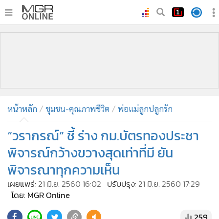
•
หน้าหลัก
•
ทันเหตุการณ์
•
ภาคใต้
•
ภูมิภาค
•
Online Section
หน้าหลัก
ชุมชน-คุณภาพชีวิต
พ่อแม่ลูกปลูกรัก
•
บันเทิง
•
ผู้จัดการรายวัน
“วรากรณ์” ชี้ ร่าง กม.บัตรทองประชา
•
คอลัมนิสต์
พิจารณ์กว้างขวางสุดเท่าที่มี ยัน
•
ละคร
พิจารณาทุกความเห็น
•
CbizReview
เผยแพร่:
21 มิ.ย. 2560 16:02
ปรับปรุง:
21 มิ.ย. 2560 17:29
•
Cyber BIZ
โดย: MGR Online
•
ผู้จัดกวน
259