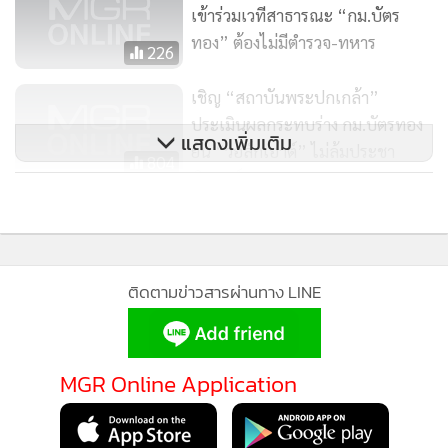
เข้าร่วมเวทีสาธารณะ “กม.บัตร
ทอง” ต้องไม่มีตำรวจ-ทหาร
226
เชิญ “สถาบันพระปกเกล้า”
ประเมินผลกระทบร่าง กม.บัตรทอง
แสดงเพิ่มเติม
ยัน “วอล์กเอาต์” ไม่ล้มประชา
804
พิจารณ์
กลุ่มคนรักหลักประกันสุขภาพเตรียม
ยื่น 3 เงื่อนไข แก้ร่าง พ.ร.บ.บัตรทอง
196
ติดตามข่าวสารผ่านทาง LINE
MGR Online Application