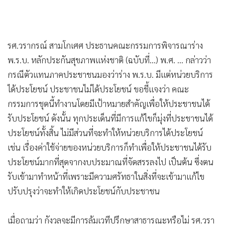
•
เกม
•
วิทยาศาสตร์
•
SMEs
รศ.วรากรณ์ สามโกเศศ ประธานคณะกรรมการพิจารณาร่าง
•
หุ้น
พ.ร.บ. หลักประกันสุขภาพแห่งชาติ (ฉบับที่...) พ.ศ. ... กล่าวว่า
•
อินโดจีน
กรณีตัวแทนภาคประชาชนมองว่าร่าง พ.ร.บ. มีแต่หน่วยบริการ
•
กองทุนรวม
ได้ประโยชน์ ประชาชนไม่ได้ประโยชน์ ขอชี้แจงว่า คณะ
•
Celeb Online
กรรมการชุดนี้ทำงานโดยมีเป้าหมายสำคัญเพื่อให้ประชาชนได้
•
Factcheck
รับประโยชน์ ดังนั้น ทุกประเด็นที่มีการแก้ไขก็มุ่งที่ประชาชนได้
ประโยชน์ทั้งสิ้น ไม่มีส่วนที่จะทำให้หน่วยบริการได้ประโยชน์
•
ญี่ปุ่น
เช่น เรื่องค่าใช้จ่ายของหน่วยบริการก็ทำเพื่อให้ประชาชนได้รับ
•
News1
ประโยชน์มากที่สุดจากงบประมาณที่จัดสรรลงไป เป็นต้น ซึ่งตน
•
Gotomanager
รับเข้ามาทำหน้าที่เพราะมีความศรัทธาในสิ่งที่จะเข้ามาแก้ไข
ปรับปรุงว่าจะทำให้เกิดประโยชน์กับประชาชน
เมื่อถามว่า กังวลจะมีการล้มเวทีปรึกษาสาธารณะหรือไม่ รศ.วรา