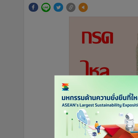
•
Management & HR
•
MGR Live
•
Infographic
•
การเมือง
•
ท่องเที่ยว
•
กีฬา
•
ต่างประเทศ
•
Special Scoop
•
เศรษฐกิจ-ธุรกิจ
•
จีน
•
ชุมชน-คุณภาพชีวิต
•
อาชญากรรม
•
Motoring
•
เกม
•
วิทยาศาสตร์
•
SMEs
•
หุ้น