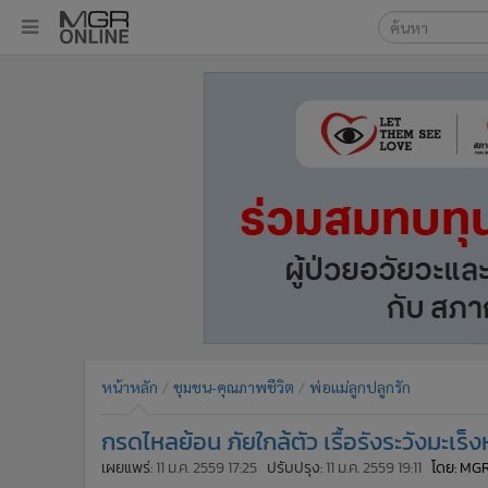
เลือกเครื่องมือท
•
หน้าหลัก
ค้นหา
•
ทันเหตุการณ์
Google
•
ภาคใต้
•
ภูมิภาค
MGR Onl
•
Online Section
ค้นหาขั
•
บันเทิง
•
ผู้จัดการรายวัน
•
คอลัมนิสต์
•
ละคร
•
CbizReview
•
Cyber BIZ
หน้าหลัก
ชุมชน-คุณภาพชีวิต
พ่อแม่ลูกปลูกรัก
•
ผู้จัดกวน
กรดไหลย้อน ภัยใกล้ตัว เรื้อรังระวังมะเ
•
Good health & Well-being
•
Green Innovation & SD
เผยแพร่:
11 ม.ค. 2559 17:25
ปรับปรุง:
11 ม.ค. 2559 19:11
โดย: MG