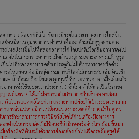
กิดจากความผิดปกติที่เกี่ยวกับการมีกรดในกระเพาะอาหารไหลขึ้น
ย้อนมีสาเหตุมาจากการทำหน้าที่ของกล้ามเนื้อหูรูดส่วนล่าง
รถไหลย้อนขึ้นไปที่หลอดอาหารได้ โดยปกติเมื่อกลืนอาหารลงไป
ผ่านลงไปในกระเพาะอาหาร เมื่อผ่านลงสู่กระเพาะอาหารแล้ว หูรูด
อนขึ้นไปที่หลอดอาหาร คล้ายประตูกันไม่ให้อาหารกรดหรือด่าง
รดไหลย้อน คือ มีพฤติกรรมการบริโภคไม่เหมาะสม เช่น ตื่นเช้า
าแฟ น้ำอัดลม ช็อกโกแลต สูบบุหรี่ รับประทานอาหารมื้อเย็นแล้ว
าะอาหารซึ่งใช้ระยะเวลาประมาน 3 ชั่วโมง ทำให้เกิดเป็นโรคกรด
นสัญญาณอันตราย ได้แก่ มีอาการกลืนลำบาก กลืนเจ็บคอ อาเจียน
ีด ควรรีบไปพบแพทย์โดยด่วน เพราะหากปล่อยไว้เป็นระยะเวลานาน
ดอาหารส่วนปลายมีการเปลี่ยนแปลงของเซลล์ซึ่งอาจนำไปสู่การ
การรักษาสามารถตรวจวินิจฉัยโรคได้ด้วยเครื่องมือทางการ
่อยดำเนินการผ่าตัดถ้ามีข้อบงชี้ว่ามีกรดหรือด่างไหลย้อนขึ้นมา
ี้มีเครื่องมือที่ทันสมัยด้วยการส่องกล้องเข้าไปเพื่อกระชับหูรูดให้
ได้
” นพ.สุพรรณกล่าว