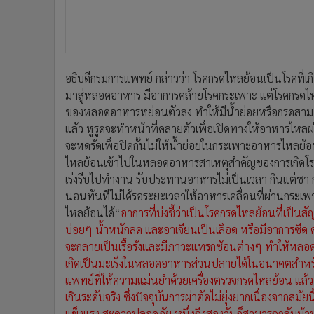
อธิบดีกรมการแพทย์ กล่าวว่า โรคกรดไหลย้อนเป็นโรคที่เ
มาสู่หลอดอาหาร มีอาการคล้ายโรคกระเพาะ แต่โรคกรดไหล
ของหลอดอาหารหย่อนตัวลง ทำให้มีน้ำย่อยหรือกรดสามา
แล้ว หูรูดจะทำหน้าที่คลายตัวเพื่อเปิดทางให้อาหารไหล
จะหดรัดเพื่อปิดกั้นไม่ให้น้ำย่อยในกระเพาะอาหารไหลย้
ไหลย้อนเข้าไปในหลอดอาหารสาเหตุสำคัญของการเกิดโรคก
เร่งรีบไปทำงาน รับประทานอาหารไม่เป็นเวลา กินแต่ชา ก
นอนทันทีไม่ได้รอระยะเวลาให้อาหารเคลื่อนที่ผ่านกระเพ
ไหลย้อนได้
“
อาการที่บ่งชี้ว่าเป็นโรคกรดไหลย้อนที่เป็
บ่อยๆ น้ำหนักลด และอาเจียนเป็นเลือด หรือมีอาการซ
จะกลายเป็นเรื้อรังและมีภาวะแทรกซ้อนต่างๆ ทำให้หลอ
เกิดเป็นมะเร็งในหลอดอาหารส่วนปลายได้ในอนาคตสำหรับ
แพทย์ที่ให้ความแม่นยำด้วยเครื่องตรวจกรดไหลย้อน แล้วค
เกินระดับจริง ซึ่งปัจจุบันการผ่าตัดไม่ยุ่งยากเนื่องจากสมัยน
แข็งแรง สะดวกปลอดภัย หนึ่งถึงสองวันก็สามารถกลับบ้าน