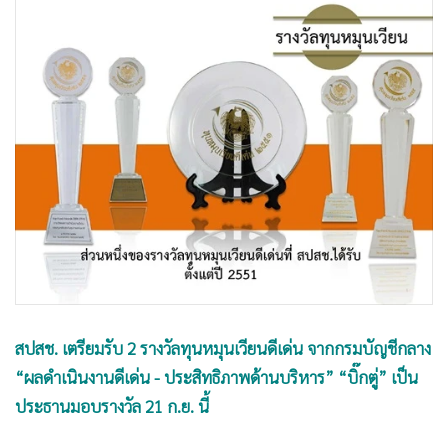
•
Good health & Well-being
•
Green Innovation & SD
•
Management & HR
•
MGR Live
•
Infographic
•
การเมือง
•
ท่องเที่ยว
•
กีฬา
•
ต่างประเทศ
•
Special Scoop
•
เศรษฐกิจ-ธุรกิจ
•
จีน
สปสช. เตรียมรับ 2 รางวัลทุนหมุนเวียนดีเด่น จากกรมบัญชีกลาง
•
ชุมชน-คุณภาพชีวิต
“ผลดำเนินงานดีเด่น - ประสิทธิภาพด้านบริหาร” “บิ๊กตู่” เป็น
•
อาชญากรรม
ประธานมอบรางวัล 21 ก.ย. นี้
•
Motoring