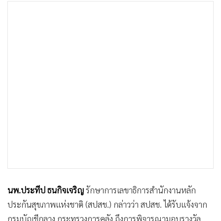
•
เกม
•
วิทยาศาสตร์
•
SMEs
•
หุ้น
•
อินโดจีน
•
กองทุนรวม
•
Celeb Online
•
Factcheck
•
ญี่ปุ่น
•
News1
•
Gotomanager
นพ.ประทีป ธนกิจเจริญ
รักษาการเลขาธิการสำนักงานหลัก
ประกันสุขภาพแห่งชาติ (สปสช.) กล่าวว่า สปสช. ได้รับแจ้งจาก
กรมบัญชีกลาง กระทรวงการคลัง ถึงการพิจารณามอบรางวัล