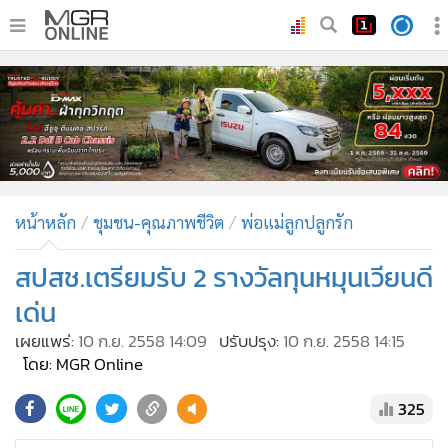
•
หน้าหลัก
•
ทันเหตุการณ์
•
ภาคใต้
•
ภูมิภาค
•
Online Section
หน้าหลัก
ชุมชน-คุณภาพชีวิต
พ่อแม่ลูกปลูกรัก
•
บันเทิง
•
ผู้จัดการรายวัน
สปสช.เตรียมรับ 2 รางวัลทุนหมุนเวียนดี
•
คอลัมนิสต์
เด่น
•
ละคร
เผยแพร่:
10 ก.ย. 2558 14:09
ปรับปรุง:
10 ก.ย. 2558 14:15
•
CbizReview
โดย: MGR Online
•
Cyber BIZ
325
•
ผู้จัดกวน