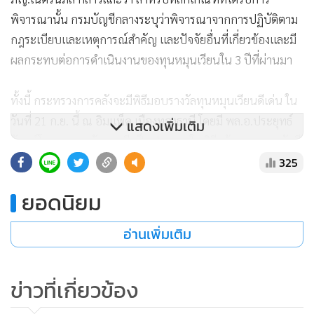
พิจารณานั้น กรมบัญชีกลางระบุว่าพิจารณาจากการปฏิบัติตาม
กฎระเบียบและเหตุการณ์สำคัญ และปัจจัยอื่นที่เกี่ยวข้องและมี
ผลกระทบต่อการดำเนินงานของทุนหมุนเวียนใน 3 ปีที่ผ่านมา
ทั้งนี้ กระทรวงการคลังจะมีพิธีมอบรางวัลทุนหมุนเวียนดีเด่น ใน
วันที่ 21 ก.ย. นี้ ณ อิมแพ็ค เมืองทองธานี โดยมี พล.อ.ประยุทธ์
แสดงเพิ่มเติม
จันทร์โอชา นายกรัฐมนตรี เป็นประธานในพิธีพร้อมมอบรางวัลดี
เด่นให้ สปสช. และกองทุนของรัฐอื่น ๆ
325
ยอดนิยม
ติดตาม Facebook Fanpage ของ “Quality of Life” ได้ที่
อ่านเพิ่มเติม
ข่าวที่เกี่ยวข้อง