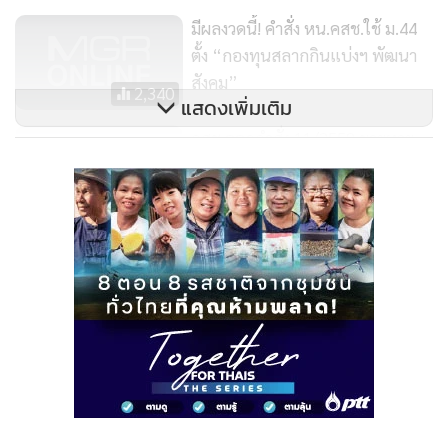
มีผลงวดนี้! คำสั่ง หน.คสช.ใช้ ม.44
ตั้ง “กองทุนสลากกินแบ่งฯ พัฒนา
สังคม”
2,340
แสดงเพิ่มเติม
คสช.ออกคำสั่ง 11/2558 ขายหวย
แพงเจอคุก - ให้บอร์ดสลากฯพ้น
ตำแหน่ง
31,011