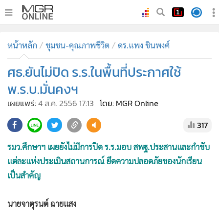
•
หน้าหลัก
หน้าหลัก
ชุมชน-คุณภาพชีวิต
ดร.แพง ชินพงศ์
•
ทันเหตุการณ์
•
ศธ.ยันไม่ปิด ร.ร.ในพื้นที่ประกาศใช้
ภาคใต้
•
ภูมิภาค
พ.ร.บ.มั่นคงฯ
•
Online Section
เผยแพร่:
4 ส.ค. 2556 17:13
โดย: MGR Online
•
บันเทิง
317
•
ผู้จัดการรายวัน
•
คอลัมนิสต์
รมว.ศึกษาฯ เผยยังไม่มีการปิด ร.ร.มอบ สพฐ.ประสานและกำชับ
•
ละคร
แต่ละแห่งประเมินสถานการณ์ ยึดความปลอดภัยของนักเรียน
•
CbizReview
เป็นสำคัญ
•
Cyber BIZ
นายจาตุรนต์ ฉายแสง
•
ผู้จัดกวน