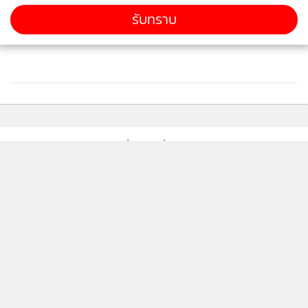
รับทราบ
ติดตามข่าวสารผ่านทาง LINE
MGR Online Application
ติดตาม MGR Online