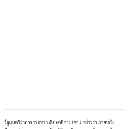
•
เกม
•
วิทยาศาสตร์
•
SMEs
•
หุ้น
•
อินโดจีน
•
กองทุนรวม
•
Celeb Online
•
Factcheck
•
ญี่ปุ่น
•
News1
•
Gotomanager
รัฐมนตรีว่าการกระทรวงศึกษาธิการ (ศธ.) กล่าวว่า ภายหลัง