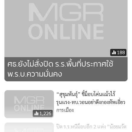
188
ศธ.ยังไม่สั่งปิด ร.ร.พื้นที่ประกาศใช้
พ.ร.บ.ความมั่นคง
“สุขุมพันธุ์” ชี้ม็อบโค่นแม้วไร้
รุนแรง-ทบ.วอนอย่าดึงกองทัพเอี่ยว
การเมือง
1,226
ปิด ร.ร.หนีม็อบอีก 2 แห่ง “มัธยมวัด