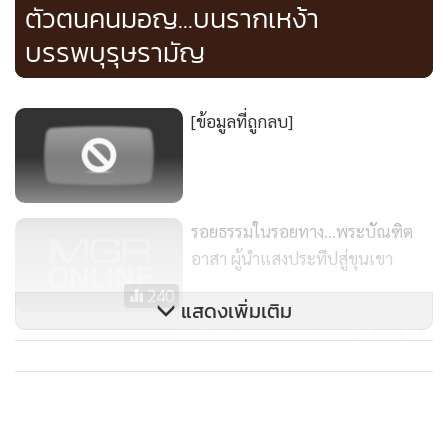
ตัวตนคนมอญ...บนรากเหง้า
การรักษาขณะคลอด ทำให้ลูกชายคนแรกซึ่งปัจจุบันอายุ ๑๗ ปี
มีอาการหลังคด ปวดหลัง เดินกะเผลก ปวดขามากจนไม่สามารถ
บรรพบุรุษรามัญ
เดินระยะไกลๆ ได้
[ข้อมูลที่ถูกลบ]
โดยปรียนันท์ กล่าวว่า การออกมาเรียกร้องให้เครือข่ายผู้เสียหาย
ทางการแพทย์นั้น สิ่งที่อยากได้ไม่ใช่รางวัล แต่คือความเป็นธรรม
แก่ลูก สามารถหาผู้รับผิดชอบให้ลูกได้ การบังคับใช้พระราช
บัญญัติคุ้มครองผู้เสียหายจากการรับบริการสาธารณสุข อย่าง
รอยธรรมในรอยทาง…พระบัณฑิต
บังเกิดผล เพื่อสร้างสานความสัมพันธ์ที่ดีระหว่างแพทย์และคนไข้
อาสา ผู้นำแสงประทีปสู่ขุนเขา
ความขัดแย้งระหว่างทั้งสองฝ่ายหมดไปจากสังคมไทย และการนำ
240
รูปแบบการคุ้มครองตามพระราชบัญญัติดังกล่าวไปใช้ในทุก
แสดงเพิ่มเติม
ประเทศทั่วโลก
ทีวีในห้องนอนลูก มีแต่เสียกับเสียทั้ง
สุขภาพ-การเรียน
272