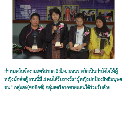
•
Good health & Well-being
•
Green Innovation & SD
•
Management & HR
•
MGR Live
•
Infographic
•
การเมือง
•
ท่องเที่ยว
•
กีฬา
•
ต่างประเทศ
กำหนดวันจัดงานสตรีสากล 8 มี.ค. มอบรางวัลเป็นกำลังใจให้ผู้
•
Special Scoop
หญิงนักต่อสู้ งานนี้มี 4 คนได้รับรางวัล“ผู้หญิงปกป้องสิทธิมนุษย
ชน” กลุ่มส6(ซอซิกซ์) กลุ่มสตรีจากชายแดนใต้ร่วมรับด้วย
•
เศรษฐกิจ-ธุรกิจ
•
จีน
•
ชุมชน-คุณภาพชีวิต
•
อาชญากรรม
•
Motoring