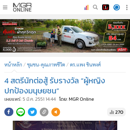
•
หน้าหลัก
•
ทันเหตุการณ์
•
ภาคใต้
•
ภูมิภาค
•
Online Section
หน้าหลัก
ชุมชน-คุณภาพชีวิต
ดร.แพง ชินพงศ์
•
บันเทิง
•
ผู้จัดการรายวัน
4 สตรีนักต่อสู้ รับรางวัล “ผู้หญิง
•
คอลัมนิสต์
ปกป้องมนุษยชน”
•
ละคร
เผยแพร่:
5 มี.ค. 2551 14:44
โดย: MGR Online
•
CbizReview
270
•
Cyber BIZ
•
ผู้จัดกวน