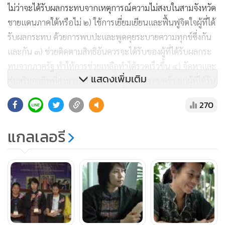
ไม่ว่าจะได้รับผลกระทบจากเหตุการณ์ความไม่สงบในสามจังหวัด
ชายแดนภาคใต้หรือไม่ ๒) ใช้การเยี่ยมเยียนและฟื้นฟูจิตใจผู้ที่ได้
รับผลกระทบ ด้วยการพบปะและพูดคุยระบายความทุกข์ซึ่งกัน
และกัน ๓) ช่วยติดตามสิทธิอันควรจะได้รับของผู้ที่ได้รับผลกระ
ทบจากภาครัฐ ทำให้การช่วยเหลือทำได้รวดเร็วขึ้น ๔) จัดหาและ
แสดงเพิ่มเติม
ส่งเสริมอาชีพที่สามารถสร้างรายได้จุนเจือครอบครัว แก่ผู้ที่ได้รับ
ผลกระทบ และที่สำคัญคือ ๖) ยุติความรุนแรงด้วยสันติวิธี
270
แกลเลอรี
**นางปริยนัดดา พันธุ์แสนกอ**
ทำงานประสานการดำเนินการช่วยเหลือเรื่องการขอสัญชาติไทย
ให้กลุ่มชาติพันธุ์ลาหู่ ไกล่เกลี่ยข้อพิพาทและเป็นล่ามกรณีมีคดี
ความในชั้นศาล จัดตั้งชมรมกลุ่มแม่บ้าน และชมรมผู้ติดเชื้อเอดส์
ในนาม “ชมรมเพื่อนรักชายแดน”