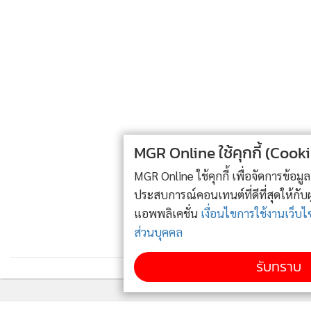
**พรเพ็ญ คงขจรเกียรติ**
จากการศึกษาวิชาเอกสังคมศาสตร์การพัฒนา เป็นจุดเริ่มต้นให้ผู้
MGR Online ใช้คุกกี้ (Cookies)
หญิงคนนี้สนใจกิจกรรมช่วยเหลือสังคม
MGR Online ใช้คุกกี้ เพื่อจัดการข้อมูลส่วนบุคคลเพื่อนำเสนอ
ประสบการณ์คอนเทนต์ที่ดีที่สุดให้กับผู้อ่านบนเว็บไซต์ และ
ในเหตุการณ์พฤษภาทมิฬ พรเพ็ญรับการชักชวนจาก
นายสมชาย
แอพพลิเคชั่น
เงื่อนไขการใช้งานเว็บไซต์
และ
นโยบายสิทธิ
หอมละออ
ร่วมทำงานในฐานะผู้ช่วยประสานงาน คณะกรรมการ
ส่วนบุคคล
รณรงค์ประชาธิปไตย เน้นการรณรงค์สร้างความเข้าใจแก่สังคม
เกี่ยวกับเหตุการณ์ดังกล่าว
รับทราบ
ด้วยความเป็นผู้ใฝ่เรียนรู้ ได้ไปศึกษาต่อระดับประกาศนียบัตร
ด้านการค้าระหว่างประเทศ ณ สถาบันเทคโนโลยี (Royal