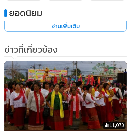
ตลอดระยะเวลาในการดำรงตำแหน่งเป็นผู้ใหญ่บ้าน นางปริย
นัดดา ได้พยายามชักชวนให้ชาวบ้านได้มีการจัดการและอนุรักษ์
ยอดนิยม
ทรัพยากรธรรมชาติ โดยการจัดให้มีพื้นที่ป่าชุมชน ซึ่งมีทั้งพื้นที่ที่
อ่านเพิ่มเติม
เป็นป่าใช้สอย และป่าอนุรักษ์ ซึ่งได้มีการจัดทำแนวกันไฟเป็น
ประจำทุกปี
ข่าวที่เกี่ยวข้อง
**ปรียนันท์ ล้อเสริมวัฒนา**
คุณแม่คนหนึ่งซึ่งรักลูกมาก หวังจะได้เห็นร่างกายที่สมบูรณ์หลัง
11,073
ลืมตาดูโลก แต่เนื่องจากเกิดความผิดพลาดของคณะแพทย์ใน