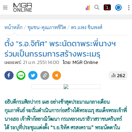
•
หน้าหลัก
หน้าหลัก
ชุมชน-คุณภาพชีวิต
ดร.แพง ชินพงศ์
•
ทันเหตุการณ์
•
ตั้ง “ร.อ.จิทัศ” พระนัดดาพระพี่นางฯ
ภาคใต้
•
ภูมิภาค
ร่วมเป็นกรรมการสร้างพระเมรุ
•
Online Section
เผยแพร่:
21 ม.ค. 2551 14:00
โดย: MGR Online
•
บันเทิง
262
•
ผู้จัดการรายวัน
•
คอลัมนิสต์
•
ละคร
อธิบดีกรมศิลปากร เผย อย่างช้าสุดประมาณกลางเดือน
•
CbizReview
กุมภาพันธ์ จะเริ่มดำเนินการก่อสร้างได้พระเมรุ สมเด็จพระเจ้าพี่
•
Cyber BIZ
นางเธอ เจ้าฟ้ากัลยาณิวัฒนา กรมหลวงนราธิวาสราชนครินทร์
•
ผู้จัดกวน
ได้ ระบุที่ประชุมแต่งตั้ง “ร.อ.จิทัศ ศรสงคราม” พระนัดดาใน