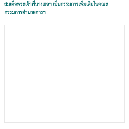
•
Good health & Well-being
สมเด็จพระเจ้าพี่นางเธอฯ เป็นกรรมการเพิ่มเติมในคณะ
•
Green Innovation & SD
กรรมการอำนวยการฯ
•
Management & HR
•
MGR Live
•
Infographic
นายเกรียงไกร สัมปัชชลิต
•
การเมือง
•
ท่องเที่ยว
อธิบดีกรมศิลปากร กล่าวภายหลังประชุมคณะกรรมการฝ่ายจัด
•
กีฬา
สร้างพระเมรุ สิ่งปลูกสร้างประกอบพระเมรุ และบูรณะ
•
ต่างประเทศ
ปฏิสังขรณ์ราชรถ และพระยานมาศ สมเด็จพระเจ้าพี่นางเธอ เจ้า
•
Special Scoop
ฟ้ากัลยาณิวัฒนา กรมหลวงนราธิวาสราชนครินทร์ ที่มี นาย
•
เศรษฐกิจ-ธุรกิจ
ไพบูลย์ วัฒนศิริธรรม รองนายกรัฐมนตรี เป็นประธาน ว่า
•
จีน
•
ชุมชน-คุณภาพชีวิต
•
อาชญากรรม
ในที่ประชุมได้มีการนำเสนอรูปแบบของพระเมรุที่เคยนำเสนอ
•
Motoring
คณะกรรมการอำนวยการฯ ที่มี
พล.อ.สุรยุทธ์ จุลานนท์
นายก