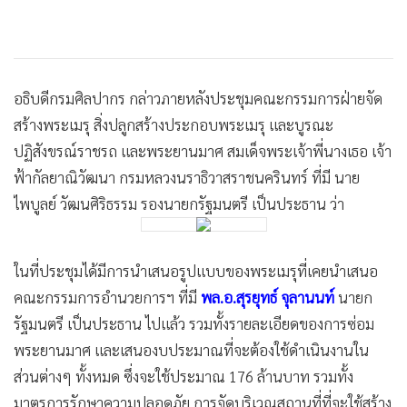
เกล้าฯ ลงมาก่อน แต่คาดว่าจะเป็นในช่วงเดือนตุลาคม หรือต้น
เดือนพฤศจิกายน ซึ่งการจัดสร้างพระเมรุจะแล้วเสร็จพร้อมทุก
อย่าง ประมาณสิ้นเดือนกันยายน อย่างไรก็ตาม การซ่อมพระ
ยานมาศอาจจะเสร็จสิ้นก่อน เพื่อจะได้มีเวลาเตรียมการซักซ้อม
ขบวนแห่ต่างๆ ที่จะกำหนดโดยสำนักพระราชวังอีกครั้งหนึ่ง
นอกจากนี้ ที่ประชุมยังให้ความเห็นชอบแต่งตั้ง ร.อ.จิทัศ ศร
สงคราม พระนัดดาในสมเด็จพระเจ้าพี่นางเธอ เจ้าฟ้ากัลยาณิ
วัฒนา กรมหลวงนราธิวาสราชนครินทร์ บุตรชายคนเดียวของ
ท่านผู้หญิงทัศนาวลัย ศรสงคราม เป็นกรรมการเพิ่มเติมในคณะ
แสดงเพิ่มเติม
กรรมการอำนวยการฯ
262
ยอดนิยม
อ่านเพิ่มเติม