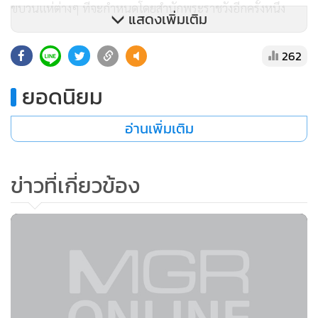
สมเด็จพระเทพฯ ทรงเลือกแบบพระ
เมรุฉัตร 7 ชั้น ทรงพอพระทัยแบบ
ร่าง
1,823
พระเทพฯโปรดฯให้สร้าง “สัตว์
หิมพานต์” 3 คู่ประดับพระเมรุพระพี่
นาง
194
แสดงเพิ่มเติม
ช่างสิบหมู่สำรวจราชรถ-ราชยาน
เตรียมขอใช้พื้นที่ทิศใต้สนามหลวง
ตั้งแต่ ก.พ.
43
ติดตามข่าวสารผ่านทาง LINE