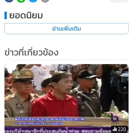
•
เกม
ยอดนิยม
•
วิทยาศาสตร์
•
SMEs
อ่านเพิ่มเติม
•
หุ้น
•
อินโดจีน
ข่าวที่เกี่ยวข้อง
•
กองทุนรวม
•
Celeb Online
•
Factcheck
•
ญี่ปุ่น
•
News1
•
Gotomanager
220