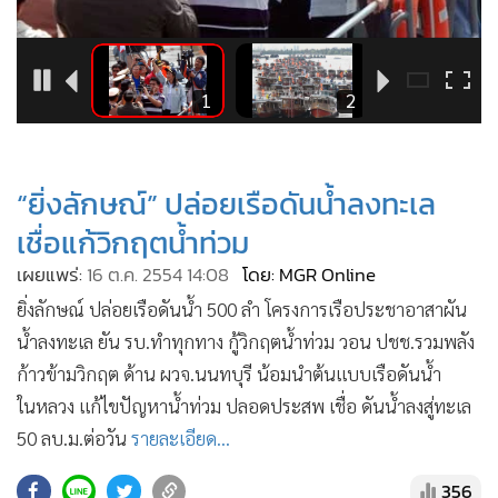
•
Good health & Well-being
•
Green Innovation & SD
•
Management & HR
8
1
2
•
MGR Live
•
Infographic
•
การเมือง
“ยิ่งลักษณ์” ปล่อยเรือดันน้ำลงทะเล
•
ท่องเที่ยว
เชื่อแก้วิกฤตน้ำท่วม
•
กีฬา
เผยแพร่:
16 ต.ค. 2554 14:08
โดย: MGR Online
•
ต่างประเทศ
ยิ่งลักษณ์ ปล่อยเรือดันน้ำ 500 ลำ โครงการเรือประชาอาสาผัน
•
Special Scoop
น้ำลงทะเล ยัน รบ.ทำทุกทาง กู้วิกฤตน้ำท่วม วอน ปชช.รวมพลัง
•
เศรษฐกิจ-ธุรกิจ
ก้าวข้ามวิกฤต ด้าน ผวจ.นนทบุรี น้อมนำต้นแบบเรือดันน้ำ
•
จีน
ในหลวง แก้ไขปัญหาน้ำท่วม ปลอดประสพ เชื่อ ดันน้ำลงสู่ทะเล
•
ชุมชน-คุณภาพชีวิต
50 ลบ.ม.ต่อวัน
รายละเอียด...
•
อาชญากรรม
•
Motoring
356