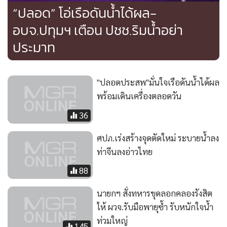
“ปลอด” โอ่เรือดันน้ำได้ผล-
อบจ.ปทุมฯ เตือน ปชช.ริมน้ำอย่า
ประมาท
"ปลอดประสพ"มั่นใจเรือดันน้ำได้ผล
พร้อมเดินเครื่องตลอดวัน
36
ศปภ.เร่งสร้างจุดตัดใหม่ ระบายน้ำลง
ท่าจีนลงอ่าวไทย
88
นายกฯ สั่งทหารขุดลอกคลองรังสิต
ให้ ผวจ.รับมือพายุซ้ำ รับหนักใจน้ำ
ท่วมใหญ่
145