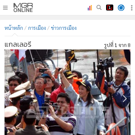
•
หน้าหลัก
หน้าหลัก
การเมือง
ข่าวการเมือง
•
ทันเหตุการณ์
•
ภาคใต้
แกลเลอรี
รูปที่
1
จาก 8
•
ภูมิภาค
•
Online Section
•
บันเทิง
•
ผู้จัดการรายวัน
•
คอลัมนิสต์
•
ละคร
•
CbizReview
•
Cyber BIZ
•
ผู้จัดกวน