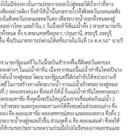
ังไม่มีช่องทางในการเร่งระบายออกไปสู่ทะเลได้เร็วกว่าที่ทาง
ียงอย่างเดียว จึงทำให้น้ำนั้นกระจายไปทั้งฝั่งตะวันออกและฝั่ง
องในฝั่งตะวันออกและตะวันตก เพื่อระบายน้ำออกทั้งหมดลงสู่
ทะเลอ่าวไทย และถ้าใน 2 วันนี้จะทำให้แม่น้ำทั้ง 3 สายสามารถรับ
ั้งหมด ทั้ง จ.พระนครศรีอยุธยา, ปทุมธานี, สระบุรี, ลพบุรี,
ึ้น ซึ่งเป็นมาตรการเร่งด่วนให้เสร็จภายในวันที่ 16 ต.ค.54” นายวิ
ัตร นายกรัฐมนตรี ในวันนี้จะบินสำรวจพื้นที่ฝั่งตะวันตกของ
คลองต่างๆ ในแม่น้ำท่าจีน เนื่องจากขณะนี้แม่น้ำท่าจีนไหลเป็นวง
ักดันน้ำลงสู่ทะเล โดยนายกรัฐมนตรีได้เร่งกำชับให้หน่วยงานที่
ดโพธิ์ ในการสร้างทางลัดระบายน้ำ จากแม่น้ำเจ้าพระยาลงสู่ทะเล
ที่ 2 คลองทรงคนอง ซึ่งจะทำให้น้ำในแม่น้ำท่าจีนไหลตรงลงมา
5 คลองมหาชัย ซึ่งจุดนี้จะเป็นใหญ่เนื่องจากเชื่อมต่อกับแม่น้ำ 2
้ำเจ้าพระยาและกรุงเทพมหานครได้ทั้งหมดในส่วนตอนล่าง ซึ่ง
3 คลอง คือ คลองมหาชัย คลองสหกรณ์สอง และคลองหลวง ซึ่งทั้ง 3
อระบายน้ำลงสู่ทะเลเร็วขึ้น ส่วนจุดที่ 6 คือ คลองแสมดำ ซึ่งจะให้
พอขอให้กรมชลประทานขอความร่วมมือไปยังเรือของภาคเอกชนและ