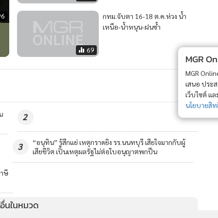
96
กทม.จับตา 16-18 ต.ค.ห่วง น้ำ
เหนือ-น้ำหนุน-ฝนซ้ำ
69
MGR Onli
MGR Online 
เสนอ ประสบก
เว็บไซต์ แ
นโยบายสิทธ
ืน
2
"ไอซ์" รับลูก "หมอฮา" จ่อชง กมธ.งบฯ สอบ สธ.ใช้เงินภาษี
4
จัดอีเวนต์
วอื่นในหมวด