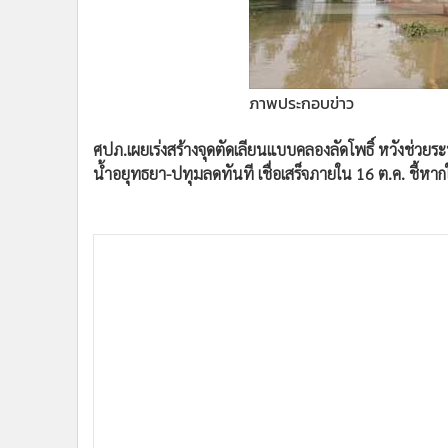
•
Management & HR
•
MGR Live
•
Infographic
•
การเมือง
ภาพประกอบข่าว
•
ท่องเที่ยว
•
กีฬา
ศปภ.เผยเร่งสร้างจุดตัดเลียนแบบคลองลัดโพธิ์ หวังช่วยระบ
•
ต่างประเทศ
น้ำอยุทธยา-ปทุมลดทันที เชื่อเสร็จภายใน 16 ต.ค. ชี้หา
•
Special Scoop
•
เศรษฐกิจ-ธุรกิจ
•
จีน
•
ชุมชน-คุณภาพชีวิต
•
อาชญากรรม
•
Motoring
•
เกม
•
วิทยาศาสตร์
•
SMEs
•
หุ้น