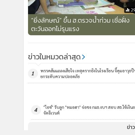
2
“ยิ่งลักษณ์” ขึ้น ฮ.ตรวจน้ำท่วม เชื่อฝั่ง
ตะวันออกไม่รุนแรง
ข่าวในหมวดล่าสุด
พรรคส้มแถลงเสียใจ เหตุดรากยิงในโรงเรียน จี้คุมอาวุธป
1
ยกระดับความปลอดภัย
“อนุทิน” รู้สึกแย่ เหตุกราดยิง รร.นนทบุรี เสียใจมากกับผู้
3
เสียชีวิต เป็นเหตุผลรัฐไม่ต่อใบอนุญาตพกปืน
ข่า