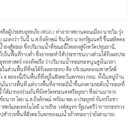
่วยเหลือผู้ประสบอุทกภัย (ศปภ.) ท่าอากาศยานดอนเมือง นายวิม รุ่ง
แถลงว่า วันนี้ น.ส.ยิ่งลักษณ์ ชินวัตร นายกรัฐมนตรี ขึ้นเฮลิคคอ
น้ำลงสู้ทะเล ซึ่งปริมาณน้ำที่ขณะนี้ไหลลงสู่จังหวัดปทุมธานี,
ไปในพื้นที่ราบต่ำ ซึ่งอาจจะทำให้ประชาชนบางส่วนได้รับผลประ
มอุทกศาสตร์ กองทัพเรือ ว่าปริมาณน้ำทะเลจะหนุนสูงในเวลา
ในส่วนพื้นที่ที่จะได้รับผลกระทบ คือ บริเวณคลองมหาสวัสดิ์
คลองนี้เป็นพื้นที่ที่อยู่ในฝังตะวันตกของ กทม. ทั้งในหมู่บ้าน
ในบางพื้นที่ แต่บางพื้นที่อาจจะมีน้ำขึ้นลงตามระดับน้ำทะเลที่
้ำได้มากองร่วมกันที่จังหวัดพระนครศรีอยุธยา ซึ่งผ่านมาจาก
วัดชัยนาท โดย น.ส.ยิ่งลักษณ์ พร้อม พล.อ.ประยุทธ์ จันทร์โอชา
าสตร์และเทคโนโลยี นายธีระ วงศ์สมุทร รัฐมนตรีว่าการกระทรวง
ปสำรวจพื้นที่ฝั่งตะวันตกของแม่น้ำเจ้าพระยาว่ายังสามารถ