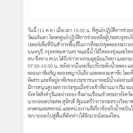
•
อินโดจีน
•
กองทุนรวม
•
Celeb Online
•
Factcheck
วันนี้ (13 ต.ค.) เมื่อเวลา 10.00 น. ที่ศูนย์ปฏิบัติการช
•
ญี่ปุ่น
วัฒนจินดา โฆษกศูนย์ปฏิบัติการช่วยเหลือผู้ประสบอุทกภัย 
ปเตอร์เพื่อที่บินสำรวจพื้นที่ในการที่จะเร่งขุดคลองระบาย
•
News1
นนทบุรี, กรุงเทพมหานคร ขณะนี้น้ำได้ไหลลงทุ่งและไหล
•
Gotomanager
ทบ ซึ่งทาง ศปภ.ได้รับข่าวจากกรมอุตุนิยมวิทยา และกร
07.00-10.00 น. หลังจากนั้นจะเริ่มปรับระดับน้ำลดลง และ
คลองภาษีเจริญ คลองพญาบันลือ และคลองมหาชัย โดยทั้ง 4 
จัดสรร และที่อยู่อาศัยของประชาชนอาจจะมีน้ำเอ่อท่วมล้น
มีการหนุนสูง ผลการประชุมเมื่อช่วงเช้าที่ผ่านมาปริมาณน
จังหวัดสิงห์บุรีและอ่างทอง ซึ่งผ่านเขื่อนเจ้าพระยาจังห
นายปลอดประสพ สุรัสวดี รัฐมนตรีว่าการกระทรวงวิทยาศ
เกษตรและสหกรณ์ และหน่วยงานที่เกี่ยวข้องกับน้ำจะบินไ
ระบายออกไปสู่พื้นที่ดังกล่าวได้อีกมากน้อยแค่ไหน