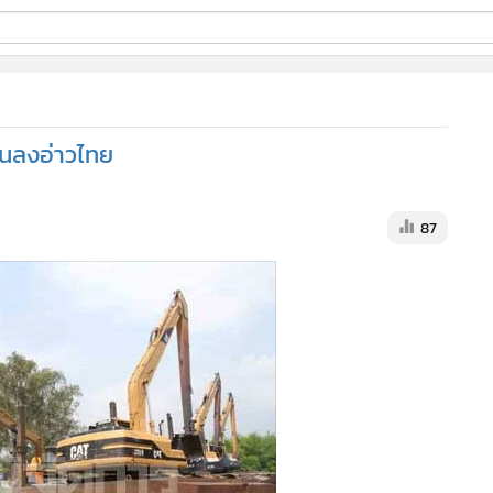
ี่ใช้
จีนลงอ่าวไทย
ine
้นสูง
87