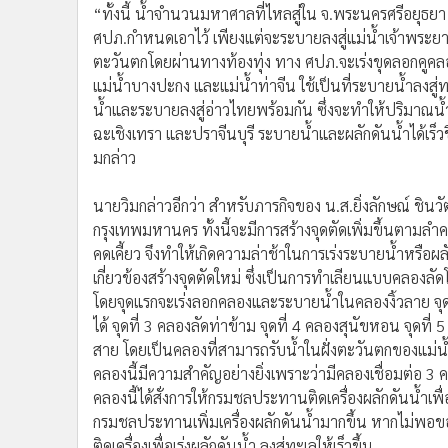
“ทั้งนี้ น้ำจำนวนมหาศาลที่ไหลสู่ใน จ.พระนครศรีอยุธยา ย
ศปภ.กำหนดเอาไว้ เพียงแต่จะระบายลงสู่แม่น้ำเจ้าพระยาเพ
ตะวันตกโดยผ่านทางท้องทุ่ง ทาง ศปภ.จะเร่งขุดลอกคูคล
แม่น้ำบางปะกง และแม่น้ำท่าจีน ใช้เป็นที่ระบายน้ำลงสู่
น้ำและระบายลงสู่อ่าวไทยพร้อมกัน ซึ่งจะทำให้ปริมาณน้ำท
ฉะเชิงเทรา และปราจีนบุรี ระบายน้ำและผลักดันน้ำได้เร็วข
มกล่าว
นายวิมกล่าวอีกว่า สำหรับภารกิจของ น.ส.ยิ่งลักษณ์ ชินว
กรุงเทพมหานคร ทั้งนี้จะมีการสร้างจุดตัดเพิ่มขึ้นตามลำ
คดเคี้ยว จึงทำให้เกิดความล่าช้าในการเร่งระบายน้ำหรือผล
เกี่ยวข้องสร้างจุดตัดใหม่ ซึ่งเป็นการทำเลียนแบบคลองลั
โดยจุดแรกจะเร่งลอกคลองและระบายน้ำในคลองงิ้วลาย จุด
ได้ จุดที่ 3 คลองลัดท่าข้าม จุดที่ 4 คลองสุนัขหอน จุดที่ 
สาย โดยเป็นคลองที่สามารถรับน้ำในฝั่งตะวันตกของแม่น
คลองนี้มีความสำคัญอย่างยิ่งเพราะว่ามีคลองเชื่อมต่อ 
คลองนี้ได้สั่งการให้กรมชลประทานติดเครื่องผลักดันน้ำเพื่
กรมชลประทานเพิ่มเครื่องผลักดันน้ำมากขึ้น หากไม่
ติดเครื่องเพื่อเร่งผลักดันน้ำ ลงสู่ทะเลให้เร็วขึ้น