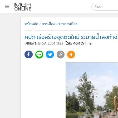
เลือกเครื่องมือท
•
หน้าหลัก
หน้าหลัก
การเมือง
ข่าวการเมือง
ค้นหา
•
ทันเหตุการณ์
Google
•
ภาคใต้
ศปภ.เร่งสร้างจุดตัดใหม่ ระบายน้ำลงท่า
•
ภูมิภาค
MGR Onl
เผยแพร่:
13 ต.ค. 2554 13:33
โดย: MGR Online
•
Online Section
ค้นหาขั
•
บันเทิง
•
ผู้จัดการรายวัน
•
คอลัมนิสต์
•
ละคร
•
CbizReview
•
Cyber BIZ
•
ผู้จัดกวน
•
Good health & Well-being
•
Green Innovation & SD