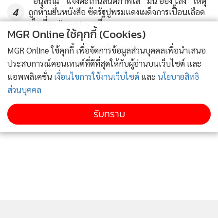
“อนุสรณ์” แจงตะโกนสันติภาพใส่ “มิน ออง ไลง์” เหตุ
กับสถานการณ์น้ำท่วม เนื่องจากจะมีพายุลูกใหม่เข้ามาในเขต
4
ถูกห้ามยื่นหนังสือ ซัดรัฐปูพรมแดงเผด็จการเปื้อนเลือด
ประเทศไทยอีก แต่หากสามารถระบายน้ำได้ก็เชื่อว่าจะควบคุม
เล็งเยี่ยม “อองซาน ซูจี
MGR Online ใช้คุกกี้ (Cookies)
สถานการณ์ได้ เพราะทุกฝ่ายทำงานอย่างเต็มที่
ข่าวอื่นในหมวด
MGR Online ใช้คุกกี้ เพื่อจัดการข้อมูลส่วนบุคคลเพื่อนำเสนอ
จากนั้น นายกรัฐมนตรี พร้อมรัฐมนตรีว่าการกระทรวง
ประสบการณ์คอนเทนต์ที่ดีที่สุดให้กับผู้อ่านบนเว็บไซต์ และ
แอพพลิเคชั่น
เงื่อนไขการใช้งานเว็บไซต์
และ
นโยบายสิทธิ
อุตสาหกรรม และอธิบดีกรมป้องกันและบรรเทาสาธารณภัย
ส่วนบุคคล
หรือ ปภ.ได้ขึ้นเฮลิคอปเตอร์แบล็กฮอว์กจากกองพลทหารม้าที่ 2
รักษาพระองค์ เพื่อตรวจสถานการณ์น้ำที่อำเภออโยธยา และ
รับทราบ
อำเภอบางปะหัน จังหวัดพระนครศรีอยุธยา พร้อมกันนี้ จะเยี่ยม
ประชาชนที่ศูนย์อพยพ ที่ตั้งอยู่ที่สนามกีฬากลางจังหวัด