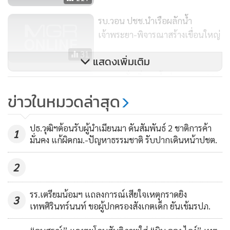
ขณะที่ ระหว่างการหารือ นายกรัฐมนตรี ได้กำชับให้ นาย
รบ.วอน ปชช.นำเรือผลักน้ำ
พระนาย สุวรรณรัตน์ รักษาการปลัดกระทรวงมหาดไทยสั่งการผู้
เจ้าพระยา-พิจารณาสร้างเขื่อนใหญ่
ว่าราชการจังหวัดทุกจังหวัดเตรียมรับมือพายุลูกใหม่ที่จะเข้ามา
31
ในอีกไม่กี่วันโดยให้เพิ่มแนวคันกั้นน้ำ และเคลื่อนย้ายประชาชน
แสดงเพิ่มเติม
ไปที่ปลอดภัย และให้สอบถามความต้องการของประชาชนโดย
นายกฯ สั่งเพิ่มงบน้ำท่วม จว.ละ 100
เฉพาะพื้นที่น้ำท่วมขังนาน เพื่อจัดหาสาธารณูปโภคให้เพียงพอ
ล.หากไม่พอเบิกเพิ่มได้
ข่าวในหมวดล่าสุด
และดำเนินการทุกวิถีทางในการดำเนินการช่วยเหลือไม่ว่าจะเป็น
4
เรือ หรือเฮลิคอปเตอร์ และให้รัฐมนตรีว่าการกระทรวง
ปธ.วุฒิฯต้อนรับผู้นำเมียนมา ดันสัมพันธ์ 2 ชาติการค้า
อุตสาหกรรมเข้ามาดูแลเครื่องจักรในโรงงานอุตสาหกรรมโดย
1
มั่นคง แก้ผิดกม.-ปัญหาธรรมชาติ รับปากเดินหน้าปชต.
เฉพาะในจังหวัดพระนครศรีอยุธยาเพื่อป้องกันความเสียหายที่จะ
เพิ่มมากขึ้น ทั้งนี้ ขอให้ทุกภาคส่วนประสานงานกันเพื่อให้การ
2
ช่วยเหลือเป็นไปอย่างมีระบบและรวดเร็วที่สุด
รร.เตรียมน้อมฯ แถลงการณ์เสียใจเหตุกราดยิง
3
เทพศิรินทร์นนท์ ขอผู้ปกครองสังเกตเด็ก ยันเข้มรปภ.
อย่างไรก็ตาม หลังการหารือ นายกรัฐมนตรี ได้ให้สัมภาษณ์โดย
ยอมรับว่า สถานการณ์น้ำขณะนี้อยู่ในขั้นวิกฤต และรู้สึกหนักใจ