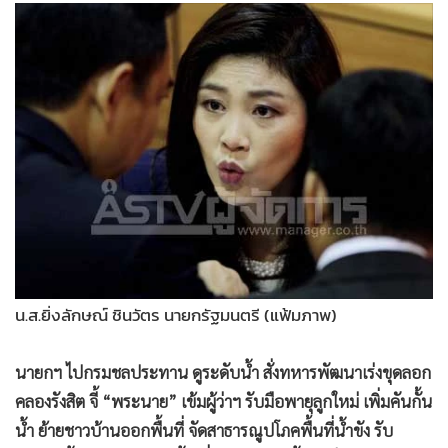
•
Good health & Well-being
•
Green Innovation & SD
•
Management & HR
•
MGR Live
•
Infographic
•
การเมือง
•
ท่องเที่ยว
•
กีฬา
•
ต่างประเทศ
•
Special Scoop
•
เศรษฐกิจ-ธุรกิจ
น.ส.ยิ่งลักษณ์ ชินวัตร นายกรัฐมนตรี (แฟ้มภาพ)
•
จีน
นายกฯ ไปกรมชลประทาน ดูระดับน้ำ สั่งทหารพัฒนาเร่งขุดลอก
•
ชุมชน-คุณภาพชีวิต
คลองรังสิต จี้ “พระนาย” เข้มผู้ว่าฯ รับมือพายุลูกใหม่ เพิ่มคันกั้น
•
อาชญากรรม
น้ำ ย้ายชาวบ้านออกพื้นที่ จัดสาธารณูปโภคพื้นที่น้ำขัง รับ
•
Motoring