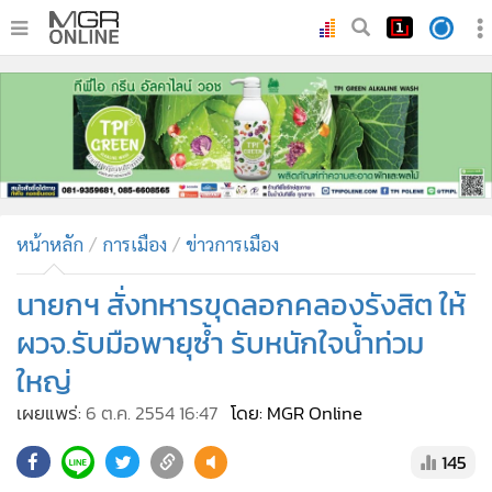
•
หน้าหลัก
•
ทันเหตุการณ์
•
ภาคใต้
•
ภูมิภาค
•
Online Section
หน้าหลัก
การเมือง
ข่าวการเมือง
•
บันเทิง
•
ผู้จัดการรายวัน
นายกฯ สั่งทหารขุดลอกคลองรังสิต ให้
•
คอลัมนิสต์
ผวจ.รับมือพายุซ้ำ รับหนักใจน้ำท่วม
•
ละคร
ใหญ่
•
CbizReview
เผยแพร่:
6 ต.ค. 2554 16:47
โดย: MGR Online
•
Cyber BIZ
•
ผู้จัดกวน
145