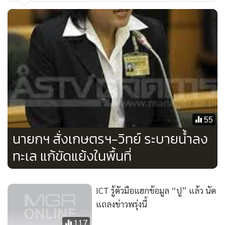
นายชลิต กล่าวต่อว่า ส่วนทางด้านทิศตะวันออกจะผันไปยังคลอง
55
รังสิต ผ่านไปยังจังหวัดฉะเชิงเทราออกแม่น้ำบางประกง ซึ่งใน
นายกฯ สั่งเกษตรฯ-วิทย์ ระบายน้ำลง
ภาพรวมได้ผันน้ำออกแล้ว 45.5 ล้านลูกบาศก์เมตรต่อวินาที และ
ได้มีนำเครื่องสูบน้ำมาช่วยเร่งระบายน้ำเต็มพิกัดแล้ว ขณะ
ทะเล แก้ขัดแย้งในพื้นที่
เดียวกัน จะมีการประสานไปยังหน่วยบัญชาการทหารพัฒนามา
ช่วยขุดลอกคลองเพื่อเร่งระบายน้ำอีกทางหนึ่ง โดยนายก
ICT รู้ตัวมือแฮกข้อมูล “ปู” แล้ว นัด
รัฐมนตรี ได้กำชับให้เร่งดำเนินการให้เร็วที่สุด ทั้งนี้อาจจะต้อง
แถลงข่าวพรุ่งนี้
ลงพื้นที่ไปดูสถานการณ์
117