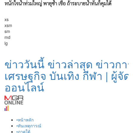
หนักใจน้ำท่วมใหญ่ พายุซ้ำ เชื่อ ถ้าระบายน้ำทันก็คุมได้
•
เกม
•
วิทยาศาสตร์
•
SMEs
•
หุ้น
•
อินโดจีน
•
กองทุนรวม
•
Celeb Online
•
Factcheck
•
ญี่ปุ่น
•
News1
•
Gotomanager