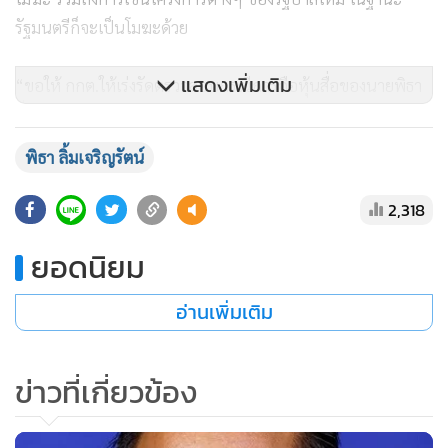
รัฐมนตรีก็จะเป็นโมฆะด้วย
แสดงเพิ่มเติม
“ขอให้ กกต.ให้เร่งรัดตรวจสอบกรณีการถือหุ้นสื่อของนายพิธา
ซึ่งไม่มีอะไรซับซ้อนเลย เพราะ ป.ป.ช.ก็แถลงแล้วว่า นายพิธาได้
แจ้งเรื่องการถือหุ้นไปเรียบร้อยแล้ว และที่ผ่านมา ก็มีคนร้อง
พิธา ลิ้มเจริญรัตน์
เรียนแล้ว กกต. จึงไม่ต้องพิจารณาวินิจฉัยอะไรมากมายไปกว่า
การส่งเรื่องไปสู่ศาลฎีกา หรือศาลรัฐธรรมนูญเพื่อวินิจฉัย หาก
2,318
กกต.ไม่ดำเนินการ อีก 2 อาทิตย์จะไปยื่นต่อผู้ตรวจการแผ่นดิน
ยอดนิยม
แล้วถ้าภายใน 60 วันผู้ตรวจการแผ่นดินยังไม่เสนอไปยังศาล
รัฐธรรมนูญ ผมก็จะยื่นตรงต่อศาลรัฐธรรมนูญเอง”
อ่านเพิ่มเติม
นายสนธิญา กล่าวต่อว่า ตนมาร้องเรื่องนี้ไม่ได้ต้องการสกัดกั้น
ข่าวที่เกี่ยวข้อง
นายพิธา แต่เห็นว่า ถ้า นายพิธา มองว่า การถือหุ้นไอทีวีไม่มีผล
ตามกฎหมายแล้ว เพราะทางบริษัทได้ยุติการประกอบธุรกิจสื่อไป