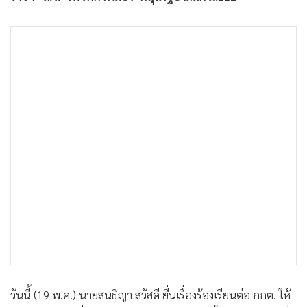
วันนี้ (19 พ.ค.) นายสนธิญา สวัสดี ยื่นเรื่องร้องเรียนต่อ กกต. ให้