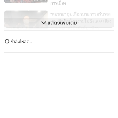
ในคดีหมิ่นประมาทอยู่ 2 คดี แต่ตนยอมรับในการกระทำที่เกิด
การเมือง
ขึ้น จึงไม่เห็นด้วยในการแก้มาตรา 112 ดังนั้น ส.ว.และ
"สมชาย" อุบเลือกนายกฯรอรับรอง
พรรคการเมือง รวมถึงผู้ที่เข้าไปร่วมรัฐบาลของนายพิธา ว่า ถ้ายัง
ผล เชื่อก้าวไกลรวมไม่ถึง 309 เสียง
แสดงเพิ่มเติม
มีนโยบายแก้ไขรัฐธรรมนูญมาตรา 112 แล้วบุคคลนั้นได้รับเครื่อง
แนะชงศาลวินิจฉัยหุ้น "พิธา"
ราชฯ ไม่ว่าชั้นไหน ก็ตาม ตนจะรวบรวมรายชื่อประชาชน ถวาย
1,212
ฎีกาขอคืนเครื่องราชฯ จากผู้ที่เข้าไปร่วมในการแก้ไขมาตรา 112
ข่าวในหมวดล่าสุด
สภาสูงนัดคุยนอกรอบ
ซึ่งก็ยอมรับว่า ที่พูดเช่นนี้จะเรียกว่าเป็นการกดดัน ส.ว.ก็ได้
“ส.ว.มณเฑียร” แนะขั้วตั้งรัฐบาล
เพราะจะโหวตสนับสนุนนายพิธาเป็นนายกฯ ก็ขอให้พิจารณาให้
"ลิซ่า" ดัก กสถ.เด็กเส้นหลุดหมดจบเรื่องหรือไม่ ท้า
รวมให้ได้ 376 เสียงก่อน อย่าหวัง
1
687
ดี ว่า นโยบายของรัฐบาลยังคงมีเรื่องการแก้ไขมาตรา 112 อยู่
"วรศิษฎ์" ฟันบ้านใหญ่พัวพันโกงสอบท้องถิ่นเริ่มที่สตูล
ส.ว.
หรือไม่
2
นอกจากมายื่นเรื่องร้องเรียนต่อ กกต.แล้ว นายสนธิญา ยังมาให้
“วัชรพงศ์” รับลูกนายกฯ นัดถก ตร.- มท.รื้อใหญ่
ถ้อยคำต่อ กกต. ในคดีครอบงำพรรคเพื่อไทย จากเหตุนาย
3
พ.ร.บ.อาวุธปืน ล้อมคอกเหตุใน รร. ห้ามพก-เจ้าของรับ
สมชาย แสวงการ ส.ว. เผยแพร่คลิปเสียงนายทักษิณ ชินวัตร คุย
โทษด้วย
กับหัวคะแนน และกรณีพรรคเพื่อไทย ปล่อยให้ นายณัฐวุฒิ ใสย
เกื้อ ซึ่งเป็นผู้ถูกตัดสิทธิทางการเมือง ปราศรัยใส่ร้าย
จับตา “เนวิน-บุญยิ่ง” พบกันเย็นนี้ราชบุรี สะพัดหอบงู