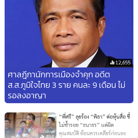
แล้ว นายพิธา จะไปยื่นต่อ ป.ป.ช.ทำไม ว่า เป็นผู้จัดการกอง
มรดก และเท่าที่ทราบ นายพิธา ไปยื่นหลังจากที่เป็น ส.ส. ปี
2562 แล้ว 2-3 ปี ซึ่งยังไม่รู้ว่าหากผิด จะมีผลย้อนหลังไปถึงการ
เป็น ส.ส.เมื่อปี 2562 หรือไม่ ดังนั้น จึงควรตรวจสอบเรื่องนี้ให้
ชัดเจน เมื่อเป็นนายกฯ จะได้ใสสะอาด ถูกต้องตามกฎหมาย สง่า
งาม ถ้าไม่ตรวจสอบตอนนี้ แต่ไม่ตรวจสอบตอนเป็น ส.ส. เป็น
รัฐมนตรีแล้ว ความเสียหายที่เกิดขึ้นจะมากกว่านี้
12,655
ศาลฎีกานักการเมืองจำคุก อดีต
นายสนธิญา ยังกล่าวด้วยว่า ตนได้คัดค้านการจดทะเบียนตั้ง
ส.ส.ภูมิใจไทย 3 ราย คนละ 9 เดือน ไม่
พรรคการเมืองพรรคอนาคตใหม่ มาตั้งแต่ ปี 2561 เพราะนาย
รอลงอาญา
ปิยะบุตร แสงกนกกุล ผู้ก่อตั้งขณะนั้น แสดงเจตนาที่จะแก้ไข
มาตรา 112 และได้ติดตามการทำงานของพรรคอนาคตใหม่ จน
มาเป็นพรรคก้าวไกลในวันนี้ ก็ยังมีแนวความคิดดังกล่าวอยู่ รวม
“พี่ศรี” ลุยร้อง “พิธา” ต่อหุ้นสื่อ ชี้
ถึงจะให้มีการนิรโทษกรรมผู้ก่อคดีทางการเมือง ซึ่งหากดำเนิน
ไม่ซ้ำรอย “ธนาธร” แต่ผิด
การตนก็ได้รับประโยชน์ด้วย เพราะตนยังมีคดีที่รอลงอาญา 2 ปี
คุณสมบัติ ย้อนควรเคลียร์ก่อนลง
494