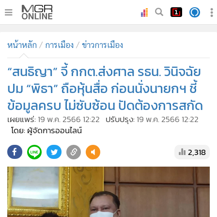
•
หน้าหลัก
หน้าหลัก
การเมือง
ข่าวการเมือง
•
ทันเหตุการณ์
•
“สนธิญา” จี้ กกต.ส่งศาล รธน. วินิจฉัย
ภาคใต้
•
ภูมิภาค
ปม “พิธา” ถือหุ้นสื่อ ก่อนนั่งนายกฯ ชี้
•
Online Section
ข้อมูลครบ ไม่ซับซ้อน ปัดต้องการสกัด
•
บันเทิง
เผยแพร่:
19 พ.ค. 2566 12:22
ปรับปรุง:
19 พ.ค. 2566 12:22
•
ผู้จัดการรายวัน
โดย: ผู้จัดการออนไลน์
•
คอลัมนิสต์
2,318
•
ละคร
•
CbizReview
•
Cyber BIZ
•
ผู้จัดกวน