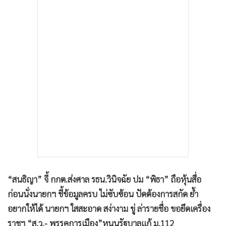
•
เกม
•
วิทยาศาสตร์
•
SMEs
•
หุ้น
•
อินโดจีน
•
กองทุนรวม
•
Celeb Online
•
Factcheck
•
ญี่ปุ่น
•
News1
•
Gotomanager
“สนธิญา” จี้ กกต.ส่งศาล รธน.วินิจฉัย ปม “พิธา” ถือหุ้นสื่อ
ก่อนนั่งนายกฯ ชี้ข้อมูลครบ ไม่ซับซ้อน ปัดต้องการสกัด ย้ำ
อยากให้ได้ นายกฯ ใสสะอาด สง่างาม ขู่ ล่ารายชื่อ ขอยึดเครื่อง
ราชฯ “ส.ว.- พรรคการเมือง”หนุนรัฐบาลแก้ ม.112