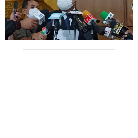
•
Good health & Well-being
•
Green Innovation & SD
•
Management & HR
•
MGR Live
•
Infographic
•
การเมือง
•
ท่องเที่ยว
•
กีฬา
•
ต่างประเทศ
•
Special Scoop
•
เศรษฐกิจ-ธุรกิจ
•
จีน
•
ชุมชน-คุณภาพชีวิต
•
อาชญากรรม
•
Motoring