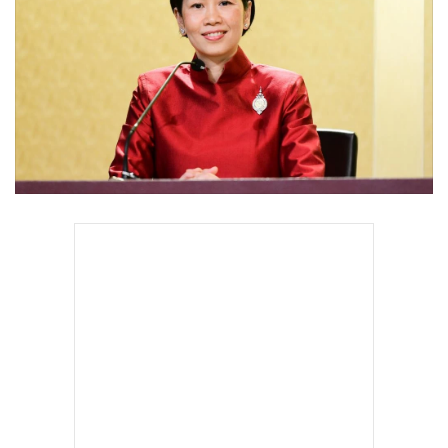
•
Good health & Well-being
•
Green Innovation & SD
•
Management & HR
•
MGR Live
•
Infographic
•
การเมือง
•
ท่องเที่ยว
•
กีฬา
•
ต่างประเทศ
•
Special Scoop
•
เศรษฐกิจ-ธุรกิจ
•
จีน
•
ชุมชน-คุณภาพชีวิต
•
อาชญากรรม
•
Motoring