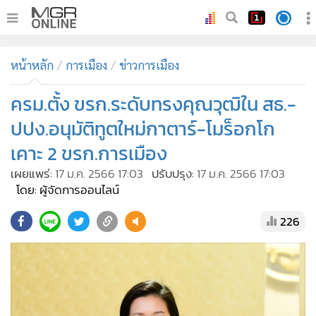
•
หน้าหลัก
หน้าหลัก
การเมือง
ข่าวการเมือง
•
ทันเหตุการณ์
•
ครม.ตั้ง ขรก.ระดับทรงคุณวุฒิใน สธ.-
ภาคใต้
•
ภูมิภาค
ปปง.อนุมัติทูตใหม่กาตาร์-โมร็อกโก
•
Online Section
เคาะ 2 ขรก.การเมือง
•
บันเทิง
เผยแพร่:
17 ม.ค. 2566 17:03
ปรับปรุง:
17 ม.ค. 2566 17:03
•
ผู้จัดการรายวัน
โดย: ผู้จัดการออนไลน์
•
คอลัมนิสต์
226
•
ละคร
•
CbizReview
•
Cyber BIZ
•
ผู้จัดกวน