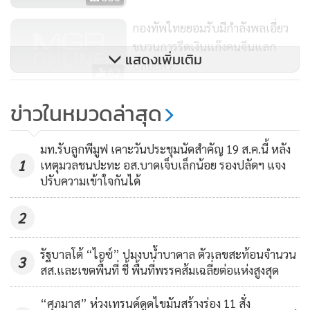
กองทัพไทยยอมรับมีกำลังพลเอี่ยว
ขบวนการรีดเงินแก๊งคนจีนแลก
แสดงเพิ่มเติม
ปล่อยตัว
62
3. การแต่งตั้งข้าราชการพลเรือนสามัญให้ดำรงตำแหน่งประเภท
“วิษณุ” ชี้ นายกฯตั้งที่ปรึกษา
ข่าวในหมวดล่าสุด
บริหารระดับสูง (กระทรวงการต่างประเทศ)
ตำแหน่งลอยไม่ใช่ ขรก.การเมือง ปัด
คณะรัฐมนตรีมีมติอนุมัติตามที่รัฐมนตรีว่าการกระทรวงการต่าง
เอื้อเลือกตั้ง แจ้ง ครม.แล้วปมปลัด
200
มท.รับลูกพีมูฟ เคาะวันประชุมนัดสำคัญ 19 ส.ค.นี้ หลัง
ประเทศเสนอแต่งตั้งข้าราชการพลเรือนสามัญ สังกัดกระทรวง
มท.
1
เหตุมวลชนปะทะ อส.บาดเจ็บเล็กน้อย รองปลัดฯ แจง
การต่างประเทศ ให้ดำรงตำแหน่งประเภทบริหารระดับสูง
ปรับความเข้าใจกันได้
จำนวน 2 ราย เพื่อทดแทนตำแหน่งที่ว่าง ดังนี้
1. นายศิระ สว่างศิลป์ อัครราชทูต สถานเอกอัครราชทูต ณ กรุง
2
แคนเบอร์รา เครือรัฐออสเตรเลีย ให้ดำรงตำเหน่ง
เอกอัครราชทูต สถานเอกอัครราชทูต ณ กรุงโดฮา รัฐกาตาร์
รัฐบาลโต้ “ไอซ์” ปมงบน้ำบาดาล ตัวเลขสะท้อนจำนวน
3
สส.และเขตพื้นที่ ชี้ พื้นที่พรรคส้มเฉลี่ยต่อแห่งสูงสุด
“ศุภมาส” ห่วงเทรนด์ดูดไขมันสร้างร่อง 11 สั่ง