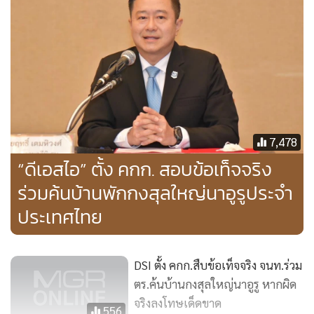
ตั้งแต่วันที่ทรงพระกรุณาโปรดเกล้าโปรดกระหม่อมแต่งตั้ง
เป็นต้นไป
7,478
“ดีเอสไอ” ตั้ง คกก. สอบข้อเท็จจริง
ร่วมค้นบ้านพักกงสุลใหญ่นาอูรูประจำ
ประเทศไทย
DSI ตั้ง คกก.สืบข้อเท็จจริง จนท.ร่วม
ตร.ค้นบ้านกงสุลใหญ่นาอูรู หากผิด
จริงลงโทษเด็ดขาด
556