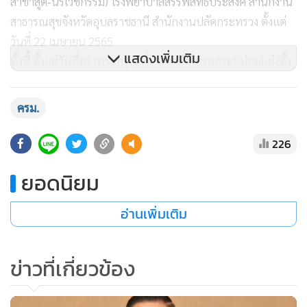
สาขาสูติ-นรีเวชกรรม) โรงพยาบาลสรรพสิทธิประสงค์ สำนักงาน
สาธารณสุขจังหวัดอุบลราชธานี สำนักงานปลัดกระทรวง ตั้งแต่
วันที่ 22 เมษายน 2565
แสดงเพิ่มเติม
ทั้งนี้ ตั้งแต่วันที่ทรงพระกรุณาโปรดเกล้าโปรดกระหม่อมแต่งตั้ง
เป็นต้นไป
ครม.
2. การแต่งตั้งข้าราชการพลเรือนสามัญให้ดำรงตำแหน่งประเภท
วิชาการระดับทรงคุณวุฒิ (สำนักงานป้องกันและปราบปรามการ
226
ฟอกเงิน)
ยอดนิยม
คณะรัฐมนตรีมีมติอนุมัติตามที่รองนายกรัฐมนตรี (นายวิษณุ
เครืองาม) เสนอแต่งตั้ง นายนพดล อุเทน ผู้อำนวยการกองข่าว
อ่านเพิ่มเติม
กรองทางการเงิน สำนักงานป้องกันและปราบปรามการฟอกเงิน
ให้ดำรงตำแหน่ง ที่ปรึกษาด้านกฎหมายและพัฒนามาตรการ
ป้องกันและปราบปรามการฟอกเงิน (นิติกรทรงคุณวุฒิ)
ข่าวที่เกี่ยวข้อง
สำนักงานป้องกันและปราบปรามการฟอกเงิน ตั้งแต่วันที่ 6
กันยายน 2565 ซึ่งเป็นวันที่มีคุณสมบัติครบถ้วนสมบูรณ์ ทั้งนี้