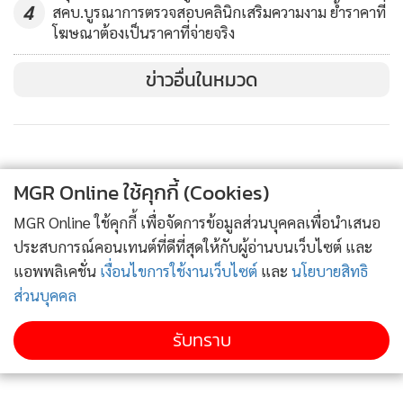
2. นายฟาบีโอ จินดา กงสุลใหญ่ สถานกงสุลใหญ่ ณ นคร
4
สคบ.บูรณาการตรวจสอบคลินิกเสริมความงาม ย้ำราคาที่
นิวยอร์ก สหรัฐอเมริกา ให้ดำรงตำแหน่ง เอกอัครราชทูต สถาน
โฆษณาต้องเป็นราคาที่จ่ายจริง
เอกอัครราชทูต ณ กรุงราบัต ราชอาณาจักรโมร็อกโก
ข่าวอื่นในหมวด
ทั้งนี้ ตั้งแต่วันที่ทรงพระกรุณาโปรดเกล้าโปรดกระหม่อมแต่งตั้ง
เป็นต้นไป ซึ่งการแต่งตั้งข้าราชการให้ไปดำรงตำแหน่ง
เอกอัครราชทูตประจำต่างประเทศทั้งสองรายดังกล่าว ได้รับ
ความเห็นชอบจากประเทศผู้รับ
MGR Online ใช้คุกกี้ (Cookies)
4. การแต่งตั้งข้าราชการการเมือง (สำนักเลขาธิการนายก
MGR Online ใช้คุกกี้ เพื่อจัดการข้อมูลส่วนบุคคลเพื่อนำเสนอ
รัฐมนตรี)
ประสบการณ์คอนเทนต์ที่ดีที่สุดให้กับผู้อ่านบนเว็บไซต์ และ
คณะรัฐมนตรีมีมติเห็นชอบตามที่สำนักเลขาธิการนายกรัฐมนตรี
แอพพลิเคชั่น
เงื่อนไขการใช้งานเว็บไซต์
และ
นโยบายสิทธิ
เสนอการแต่งตั้งบุคคลให้ดำรงตำแหน่งข้าราชการการเมือง
ส่วนบุคคล
ตำแหน่งประจำสำนักเลขาธิการนายกรัฐมนตรี จำนวน 2 ราย
รับทราบ
ดังนี้
1. นายสยาม บางกุลธรรม
2. นายเนวินธุ์ ช่อชัยทิพฐ์