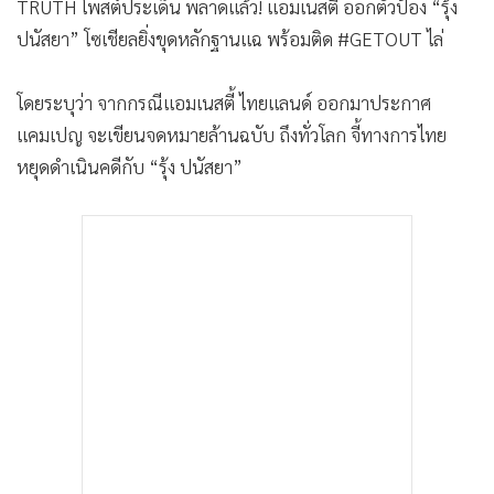
TRUTH โพสต์ประเด็น พลาดแล้ว! แอมเนสตี้ ออกตัวป้อง “รุ้ง
•
เกม
ปนัสยา” โซเชียลยิ่งขุดหลักฐานแฉ พร้อมติด #GETOUT ไล่
•
วิทยาศาสตร์
•
SMEs
โดยระบุว่า จากกรณีแอมเนสตี้ ไทยแลนด์ ออกมาประกาศ
•
หุ้น
แคมเปญ จะเขียนจดหมายล้านฉบับ ถึงทั่วโลก จี้ทางการไทย
•
อินโดจีน
หยุดดำเนินคดีกับ “รุ้ง ปนัสยา”
•
กองทุนรวม
•
Celeb Online
•
Factcheck
•
ญี่ปุ่น
•
News1
•
Gotomanager