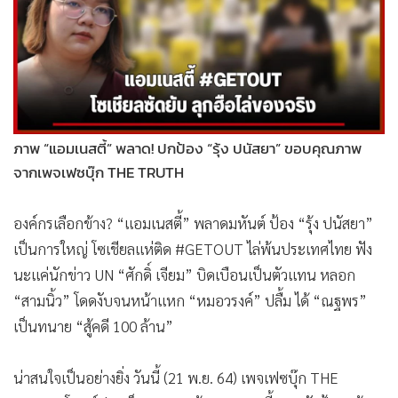
•
Good health & Well-being
•
Green Innovation & SD
•
Management & HR
•
MGR Live
•
Infographic
•
การเมือง
ภาพ “แอมเนสตี้” พลาด! ปกป้อง “รุ้ง ปนัสยา” ขอบคุณภาพ
•
ท่องเที่ยว
จากเพจเฟซบุ๊ก THE TRUTH
•
กีฬา
•
ต่างประเทศ
องค์กรเลือกข้าง? “แอมเนสตี้” พลาดมหันต์ ป้อง “รุ้ง ปนัสยา”
•
Special Scoop
เป็นการใหญ่ โซเชียลแห่ติด #GETOUT ไล่พ้นประเทศไทย ฟัง
นะแค่นักข่าว UN “ศักดิ์ เจียม” บิดเบือนเป็นตัวแทน หลอก
•
เศรษฐกิจ-ธุรกิจ
“สามนิ้ว” โดดงับจนหน้าแหก “หมอวรงค์” ปลื้ม ได้ “ณฐพร”
•
จีน
เป็นทนาย “สู้คดี 100 ล้าน”
•
ชุมชน-คุณภาพชีวิต
•
อาชญากรรม
น่าสนใจเป็นอย่างยิ่ง วันนี้ (21 พ.ย. 64) เพจเฟซบุ๊ก THE
•
Motoring