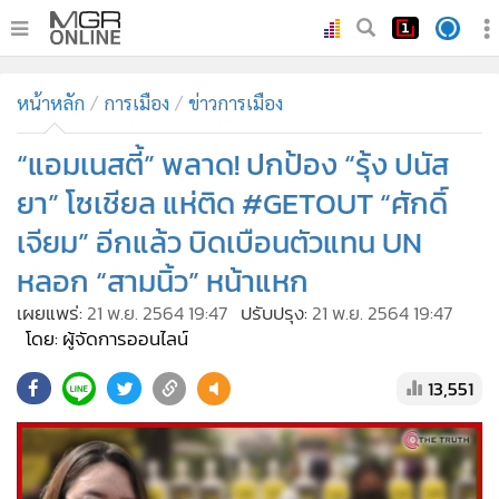
•
หน้าหลัก
หน้าหลัก
การเมือง
ข่าวการเมือง
•
ทันเหตุการณ์
•
“แอมเนสตี้” พลาด! ปกป้อง “รุ้ง ปนัส
ภาคใต้
•
ภูมิภาค
ยา” โซเชียล แห่ติด #GETOUT “ศักดิ์
•
Online Section
เจียม” อีกแล้ว บิดเบือนตัวแทน UN
•
บันเทิง
หลอก “สามนิ้ว” หน้าแหก
•
ผู้จัดการรายวัน
เผยแพร่:
21 พ.ย. 2564 19:47
ปรับปรุง:
21 พ.ย. 2564 19:47
•
คอลัมนิสต์
โดย: ผู้จัดการออนไลน์
•
ละคร
13,551
•
CbizReview
•
Cyber BIZ
•
ผู้จัดกวน