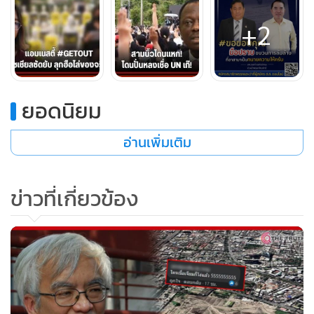
ดี ว่ารุ้งทำผิดตามมาตรา 112
+2
อย่างไรก็ตาม ในโลกออนไลน์เริ่มมีกระแสวิพากษ์วิจารณ์ องค์กร
แอมเนสตี้ในไทยอย่างกว้างขวาง และประชาชนบางส่วนก็จี้ให้
รัฐบาลจัดการเรื่องนี้ อย่าปล่อยให้ปัญหาบานปลายเพราะองค์กร
ยอดนิยม
เดียว ที่เข้ามาทำลายประเทศไทย
อ่านเพิ่มเติม
ข่าวที่เกี่ยวข้อง
ภาพ นายเคลม็องต์ วูล นักข่าว UN ขอบคุณภาพจากเพจเฟซบุ๊ก