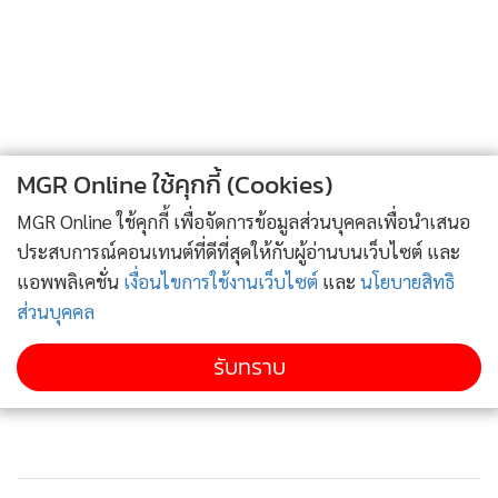
ภาพ โพสต์ นักข่าว UN ขอบคุณภาพจากเพจเฟซบุ๊ก THE
TRUTH
MGR Online ใช้คุกกี้ (Cookies)
MGR Online ใช้คุกกี้ เพื่อจัดการข้อมูลส่วนบุคคลเพื่อนำเสนอ
“ผิดหวังกับคำตัดสินของศาลรัฐธรรมนูญต่อการเรียกร้องให้
ประสบการณ์คอนเทนต์ที่ดีที่สุดให้กับผู้อ่านบนเว็บไซต์ และ
ปฏิรูปราชวงศ์ เป็นความพยายามที่จะล้มล้างสถาบัน ในการ
แอพพลิเคชั่น
เงื่อนไขการใช้งานเว็บไซต์
และ
นโยบายสิทธิ
พิจารณาคดีผู้ชุมนุม 3 คน”
ส่วนบุคคล
รับทราบ