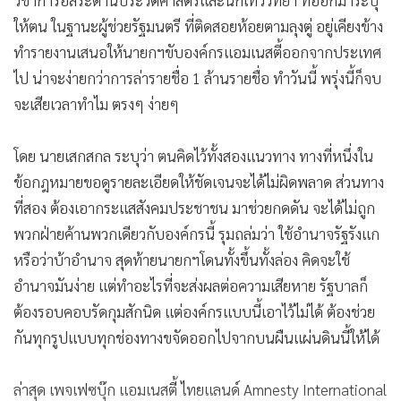
ให้ตน ในฐานะผู้ช่วยรัฐมนตรี ที่ติดสอยห้อยตามลุงตู่ อยู่เคียงข้าง
ทำรายงานเสนอให้นายกฯขับองค์กรแอมเนสตี้ออกจากประเทศ
ไป น่าจะง่ายกว่าการล่ารายชื่อ 1 ล้านรายชื่อ ทำวันนี้ พรุ่งนี้ก็จบ
จะเสียเวลาทำไม ตรงๆ ง่ายๆ
โดย นายเสกสกล ระบุว่า ตนคิดไว้ทั้งสองแนวทาง ทางที่หนึ่งใน
ข้อกฎหมายขอดูรายละเอียดให้ชัดเจนจะได้ไม่ผิดพลาด ส่วนทาง
ที่สอง ต้องเอากระแสสังคมประชาชน มาช่วยกดดัน จะได้ไม่ถูก
พวกฝ่ายค้านพวกเดียวกับองค์กรนี้ รุมถล่มว่า ใช้อำนาจรัฐรังแก
หรือว่าบ้าอำนาจ สุดท้ายนายกฯโดนทั้งขึ้นทั้งล่อง คิดจะใช้
อำนาจมันง่าย แต่ทำอะไรที่จะส่งผลต่อความเสียหาย รัฐบาลก็
ต้องรอบคอบรัดกุมสักนิด แต่องค์กรแบบนี้เอาไว้ไม่ได้ ต้องช่วย
กันทุกรูปแบบทุกช่องทางขจัดออกไปจากบนผืนแผ่นดินนี้ให้ได้
ล่าสุด เพจเฟซบุ๊ก แอมเนสตี้ ไทยแลนด์ Amnesty International