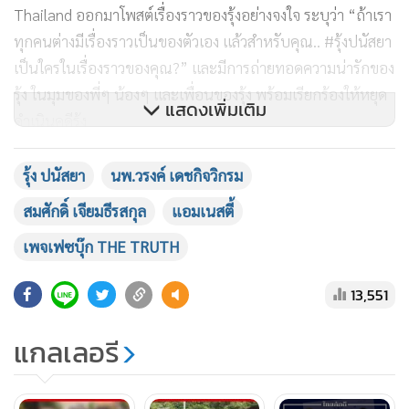
Thailand ออกมาโพสต์เรื่องราวของรุ้งอย่างจงใจ ระบุว่า “ถ้าเรา
ทุกคนต่างมีเรื่องราวเป็นของตัวเอง แล้วสำหรับคุณ.. #รุ้งปนัสยา
เป็นใครในเรื่องราวของคุณ?” และมีการถ่ายทอดความน่ารักของ
รุ้ง ในมุมของพี่ๆ น้องๆ และเพื่อนของรุ้ง พร้อมเรียกร้องให้หยุด
แสดงเพิ่มเติม
ดำเนินคดีรุ้ง
ทั้งนี้ โพสต์ดังกล่าว ได้มีคอมเมนต์จากโซเชียล เข้าไปติด
รุ้ง ปนัสยา
นพ.วรงค์ เดชกิจวิกรม
#GETOUT ไล่องค์กรแอมเนสตี้ให้พ้นไปจากแผ่นดิน บางคอม
สมศักดิ์ เจียมธีรสกุล
แอมเนสตี้
เมนต์ยังบอกอีกว่า เป็นองค์กรที่สร้างความแตกแยก ถ้าเด็กไม่ทำ
เพจเฟซบุ๊ก THE TRUTH
ผิด จะติดคุกมั้ย ยิ่งอยู่นานยิ่งสร้างความแตกแยกให้ประเทศไทย
13,551
ไม่เพียงเท่านั้น เพจเฟซบุ๊ก Amnesty ที่เปิดขึ้นมาให้กำลังใจรุ้ง
ได้ลงภาพ พร้อมข้อความที่รุ้ง เคยกล่าวไว้ตอนขึ้นเวทีปราศรัย
แกลเลอรี
ล้วนมีคำหยาบคายที่รุ้งพูด และข้อความที่พาดพิงสถาบันฯ ทำให้
หลายคนมองว่า แอมเนสตี้พลาดแล้วจริงๆ ยิ่งเป็นหลักฐานมัดชั้น