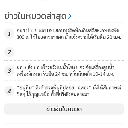
สหภาพการรถไฟฯ ออกโรงค้านย้าย
ข่าวในหมวดล่าสุด
หัวลำโพง ชี้ประชาชนเดือดร้อน-
ด้อยค่าประวัติศาสตร์
3,552
กมธ.ป.ป.ช.เผย DSI สอบทุจริตท้องถิ่นศรีสะเกษสะพัด
1
300 ล. ใช้โมเดลขยายผล ย้ำแจ้งความได้เงินคืน 20 ส.ค.
2
มท.3 สั่ง ปภ.เฝ้าระวังแม่น้ำโขง 5 จว.จัดเครื่องสูบน้ำ-
3
เครื่องจักรกล รับมือ 24 ชม. หวั่นล้นตลิ่ง 10-14 ส.ค.
“อนุทิน” ติงตำรวจพื้นที่ปล่อย “ฉลอง” นั่งให้สัมภาษณ์
4
ชิลๆ ไร้กุญแจมือ ทั้งที่เพิ่งยิงคนตายมา
ข่าวอื่นในหมวด