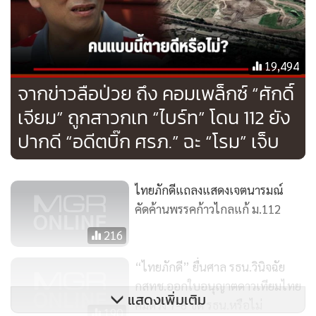
THE TRUTH
ขณะเดียวกัน THE TRUTH ยังโพสต์ประเด็น ก๊วนสามนิ้ว โดน
หลอกหน้าแหกทั้งขบวน หลังอ้าง UN เคลื่อนไหว ต่อต้านคำ
19,494
วินิจฉัยศาลรัฐธรรมนูญ
จากข่าวลือป่วย ถึง คอมเพล็กซ์ “ศักดิ์
เจียม” ถูกสาวกเท “ไบร์ท” โดน 112 ยัง
เนื้อหาระบุว่า สืบเนื่องจากกรณีเมื่อวันที่ 20 พ.ย. 64 นายเคลม็
ปากดี “อดีตบิ๊ก ศรภ.” ฉะ “โรม” เจ็บ
องต์ วูล ได้โพสต์ข้อความผ่านทวิตเตอร์ส่วนตัว ในประเด็นที่
หลายคนต่างมองว่า กำลังแทรกแซงกฎหมายประเทศอื่น โดย
ระบุว่า
ไทยภักดีแถลงแสดงเจตนารมณ์
คัดค้านพรรคก้าวไกลแก้ ม.112
216
“ไทยภักดี” ยื่นศาล รธน.วินิจฉัย
กสทช.ออกใบอนุญาตดาวเทียมไทย
แสดงเพิ่มเติม
คมดวง 7-8 ขัด รธน.หรือไม่
190