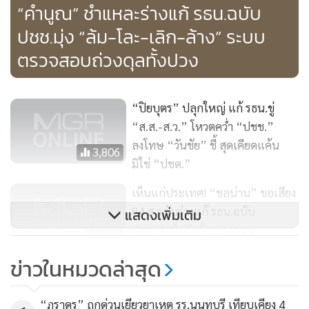
“คำนูณ” ชำแหละร่างแก้ รธน.ฉบับ
ถอดถอน 7 คน เป็นผู้ตัดสิน ที่มาจากคนนอกและสภาผู้แทนฯ
ปชช.มุ่ง “ล้ม-โละ-เลิก-ล้าง” ระบบ
และหากองค์คณะไม่ถอดถอนสภาผู้แทนฯ ยังสามารถหยิบมา
พิจารณาถอดถอนได้อีกโดยใช้มติ 3 ใน 4
ตรวจสอบถ่วงดุลทั้งปวง
“ปิยบุตร” ปลุกใหญ่ แก้ รธน.ขู่
“ส.ส.-ส.ว.” โหวตคว่ำ “ปชช.”
ลงโทษ “วันชัย” ชี้ สุดเคียดแค้น
3,806
มิใช่ “ปชต.”
เห็นแก่ประเทศ! “ชลน่าน” ขอเสียง
84 ส.ว.รับร่างแก้ รธน.ฉบับ
แสดงเพิ่มเติม
ปชช.ห่วงไม่รับม็อบลงถนน
427
ข่าวในหมวดล่าสุด
ปชป.กังขาเจตนาภาค ปชช. แก้
รธน.ต้องอาศัยเสียง ส.ว.แต่กลับ
นายคำนูณ กล่าวว่า ที่สำคัญ มีการตัดประเด็นการกำหนดให้รัฐ
“ภราดร” ถกด่วนเยียวยาเหตุ รร.นนทบุรี เทียบเคียง 4
เสนอโละทิ้ง