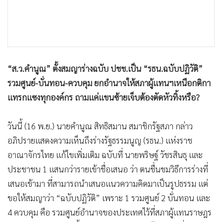
•
เกม
•
วิทยาศาสตร์
•
SMEs
•
หุ้น
“ส.ว.คำนูณ” ตั้งสมญาร่างฉบับ ปชช.เป็น “รธน.ฉบับปฏิวัติ”
•
อินโดจีน
รวมศูนย์-บั่นทอน-ควบคุม ยกอำนาจให้สภาผู้แทนฯเหนือกติกา
•
กองทุนรวม
แทรกแซงทุกองค์กร ถามแค่แขนซ้ายเจ็บต้องตัดหัวทิ้งหรือ?
•
Celeb Online
•
Factcheck
วันนี้ (16 พ.ย.) นายคำนูณ สิทธิสมาน สมาชิกรัฐสภา กล่าว
•
ญี่ปุ่น
อภิปรายแสดงความเห็นถึงร่างรัฐธรรมนูญ (รธน.) แห่งราช
•
News1
อาณาจักรไทย แก้ไขเพิ่มเติม ฉบับที่ นายพริษฐ์ วัชรสินธุ และ
•
Gotomanager
ประชาชน 1 แสนกว่ารายเข้าชื่อเสนอ ว่า ตนชื่นชมวิธีการร่างที่
เสนอเข้ามา ที่สามารถนำเสนอแนวความคิดมาเป็นรูปธรรม แต่
ขอให้สมญาว่า “ฉบับปฏิวัติ” เพราะ 1 รวมศูนย์ 2 บั่นทอน และ
4 ควบคุม คือ รวมศูนย์อำนาจของประเทศไว้ที่สภาผู้แทนราษฎร