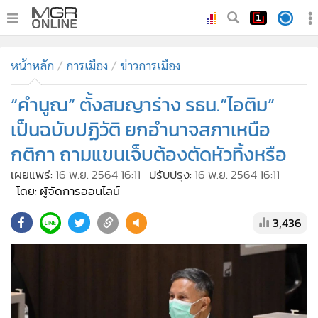
•
หน้าหลัก
หน้าหลัก
การเมือง
ข่าวการเมือง
•
ทันเหตุการณ์
•
“คำนูณ” ตั้งสมญาร่าง รธน.“ไอติม”
ภาคใต้
•
ภูมิภาค
เป็นฉบับปฏิวัติ ยกอำนาจสภาเหนือ
•
Online Section
กติกา ถามแขนเจ็บต้องตัดหัวทิ้งหรือ
•
บันเทิง
เผยแพร่:
16 พ.ย. 2564 16:11
ปรับปรุง:
16 พ.ย. 2564 16:11
•
ผู้จัดการรายวัน
โดย: ผู้จัดการออนไลน์
•
คอลัมนิสต์
3,436
•
ละคร
•
CbizReview
•
Cyber BIZ
•
ผู้จัดกวน