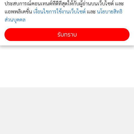
วันนี้จะเบียงเบนไปมากจากที่มาของ ส.ว. แต่ก็ควรแก้ไขเฉพาะ
ประสบการณ์คอนเทนต์ที่ดีที่สุดให้กับผู้อ่านบนเว็บไซต์ และ
จุดนี้ได้หรือไม่ การแก้ไขชนิดที่ว่าแขนซ้ายเขาบาดเจ็บ ถึงกับ
แอพพลิเคชั่น
เงื่อนไขการใช้งานเว็บไซต์
และ
นโยบายสิทธิ
ส่วนบุคคล
ต้องตัดศีรษะเขาเลยหรือครับ ท่านต้องย้อนกลับไปโดยใช้ระบบ
ตรวจสอบถ่วงดุลภายในสภา ให้สภาตรวจสอบรัฐบาลเท่านั้น มัน
รับทราบ
เพียงพอหรือครับ”
“เรามุ่งแก้แต่รัฐประหาร โดยไม่มุ่งแก้ที่สาเหตุของรัฐประหารที่
เกิดจากปัญหาการเมืองในสภา และพฤติกรรมของนักการเมือง
ในขณะนั้น บางครั้งก็รวมศูนย์อำนาจทางการเมืองและเศรษฐกิจ
ในพรรคการเมืองเสียงข้างมากในสภา การแก้ปัญหาในด้าน
เผด็จการทหาร หรือด้านผลพวงของรัฐประหาร โดยละเลยที่จะ
พูดถึงปัญหาทางการเมืองก่อนหน้านี้ สิ่งที่จะได้มาแทนคือ
ระบอบประชาธิปไตยที่สมบูรณ์หรือ หรือจะเป็นสิ่งที่เรียกว่า
ระบอบเผด็จการโดยสภาผู้แทนราษฎร ซึ่งเป็นสิ่งที่ผมกังวล และ
ติดตามข่าวสารผ่านทาง LINE
เชื่อว่า ส.ว.ทั้งหมดก็มีความกังวลและใคร่ครวญก่อนที่จะตัดสินใจ
โหวต” นายคำนูณ กล่าวทิ้งท้าย