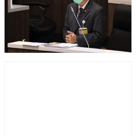
•
Good health & Well-being
•
Green Innovation & SD
•
Management & HR
•
MGR Live
•
Infographic
•
การเมือง
•
ท่องเที่ยว
•
กีฬา
•
ต่างประเทศ
•
Special Scoop
•
เศรษฐกิจ-ธุรกิจ
•
จีน
•
ชุมชน-คุณภาพชีวิต
•
อาชญากรรม
•
Motoring