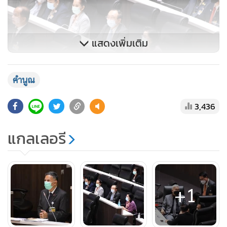
แสดงเพิ่มเติม
คำนูณ
3,436
นายคำนูณ ไล่เรียงตัวอย่างประเด็นที่มาของความบั่นทอน เช่น
แกลเลอรี
การห้ามศาลพิพากษาที่เกี่ยวกับการรัฐประหาร และผลของการ
รัฐประหาร ห้ามศาล รธน.ดำเนินการใดๆ ขัดขวางการแก้ รธน.
ให้อำนาจสภาสามารถอยู่เหนือกติกา (Over Rule) เช่น คำ
วินิจฉัยของศาลฎีกาแผนกคดีอาญาผู้ดำรงตำแหน่งนักการเมือง
+1
กรณีไม่ถอดถอนผู้ดำรงตำแหน่งทางการเมือง ผู้ดำรงตำแหน่งใน
องค์กรอิสระ แม้ผู้เสนอร่างจะมีการปฏิเสธว่าไม่มีเจตนาเช่นนั้น