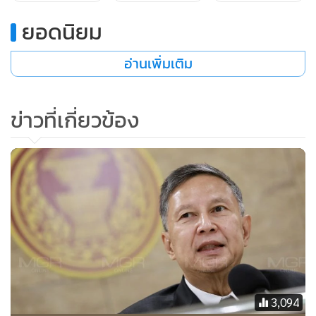
เพียงแต่ให้ศึกษาและรายงานเท่านั้น แต่จะพบกระบวนการตรวจ
สอบผู้ดำรงตำแหน่งในองค์กรอิสระว่าสิทธิริเริ่มมาจากประชาชน
ยอดนิยม
2 หมื่นคน หรือ ส.ส.จำนวน 1 ใน 4 และต้องผ่านมติของสภา 3
อ่านเพิ่มเติม
ใน 5 แล้วส่งไปยังศาลฎีกาแผนกคดีอาญาฯ ซึ่งถือว่าดี แต่ปัญหา
คือ หากศาลฎีกาแผนกคดีอาญาฯวินิจฉัยยกคำร้อง ให้สภามีมติ
ให้ถอดอนได้อีกครั้ง โดยใช้มติ 3 ใน 4 อย่างนี้เรียกว่า Over Rule
ข่าวที่เกี่ยวข้อง
หรือไม่
นอกจากนี้ ยังมีการเซตซีโร่ศาล รธน.และองค์กรอิสระทั้งหมด
แล้วให้สภาผู้แทนฯคัดเลือกทุกแห่ง โดยโครงสร้างจะมีสัดส่วน
เสียงข้างมาก จากผู้ได้รับการเสนอชื่อจาก ส.ส. และเพิ่ม
บทบัญญัติถอดถอนประธานศาล รธน. ประธานศาลฎีกา
ประธานศาลปกครองสูงสุด ตุลาการศาล รธน. ผู้พิพากษาศาล
ฎีกา และตุลาการศาลปกครองสูงสุด โดยสภาผู้แทนฯเป็นผู้ริเริ่ม
3,094
หรือประชาชนจำนวน 2 หมื่นคน โดยมีองค์คณะผู้พิจารณา