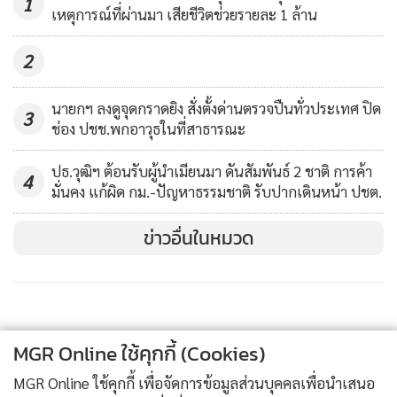
1
343
เหตุการณ์ที่ผ่านมา เสียชีวิตช่วยรายละ 1 ล้าน
ต้องจัดสรรงบประมาณให้เพียงพอกับการปฏิบัติหน้าที่โดยอิสระ
ของศาล องค์กรอิสระ และองค์กรอัยการ รวมทั้งสิทธิในการยื่น
2
ขอแปรงบประมาณออกไป เป็นการคุมการเงินตั้งแต่ตั้งงบ
ประมาณ ซึ่งมีการออกแบบระบบตรวจสอบควบคุมให้มีการ
นายกฯ ลงดูจุดกราดยิง สั่งตั้งด่านตรวจปืนทั่วประเทศ ปิด
3
ถอดถอนประธาน 3 ศาล แต่ไม่เห็นมีประเด็นการให้ประชาชนมี
ช่อง ปชช.พกอาวุธในที่สาธารณะ
ส่วนร่วม มีความพยายามบอกว่า ออกแบบระบบตรวจสอบถ่วง
ปธ.วุฒิฯ ต้อนรับผู้นำเมียนมา ดันสัมพันธ์ 2 ชาติ การค้า
ดุลโดยใช้ระบบสภา คือ ให้ฝ่ายค้านตรวจสอบรัฐบาลในมาตรการ
4
มั่นคง แก้ผิด กม.-ปัญหาธรรมชาติ รับปากเดินหน้า ปชต.
ต่างๆ คำถามคือ เพียงพอและเท่ากันหรือไม่ ระหว่างการตรวจ
สอบถ่วงดุลระหว่างฝ่ายค้านกับรัฐบาล และผู้ถืออำนาจอธิปไตย
ข่าวอื่นในหมวด
ที่อยู่ต่างองค์กร ด้านที่บั่นทอนเท่ากับด้านที่เพิ่มเติมหรือไม่
“ผมชื่นชมผู้เสนอร่างทั้งสองท่าน (นายพริษฐ์ วัชรสินธุ และ นาย
ปิยบุตร แสงกนกกุล) ท่านหนึ่งในฐานะคนหนุ่มไฟแรง อีกคนแม้
MGR Online ใช้คุกกี้ (Cookies)
ไม่เคยเสวนาส่วนตัว แต่ก็นับถือในฐานะนักกฎหมายมหาชนรุ่น
ใหม่ แม้บางประการอาจจะไม่เห็นด้วย แต่ก็นับถือและเคารพ แม้
MGR Online ใช้คุกกี้ เพื่อจัดการข้อมูลส่วนบุคคลเพื่อนำเสนอ