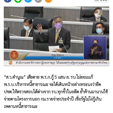
•
Good health & Well-being
•
Green Innovation & SD
•
Management & HR
•
MGR Live
•
Infographic
•
การเมือง
•
ท่องเที่ยว
•
กีฬา
•
ต่างประเทศ
•
Special Scoop
“
ส.ว.คำนูณ” เสียดาย พ.ร.ก.กู้ 5 แสน ล. รบ.ไม่ยอมแก้
•
เศรษฐกิจ-ธุรกิจ
พ.ร.บ.บริหารหนี้สาธารณะ จะได้เดินหน้าอย่างทระนงว่ายึด
•
จีน
ปชต.ให้ตรวจสอบได้ต่างจาก รบ.ทุกขั้วในอดีต ย้ำค้านมานานใช้
•
ชุมชน-คุณภาพชีวิต
จ่ายตามโครงการนอก กม.รายจ่ายประจำปี เชื่อรัฐไม่โง่กู้เกิน
•
อาชญากรรม
เพดานหนี้สาธารณะ
•
Motoring