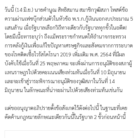
•
เกม
วันนี้ (14 มิ.ย.) นายคำนูณ สิทธิสมาน สมาชิกวุฒิสภา โพสต์ข้อ
•
วิทยาศาสตร์
ความผ่านเฟซบุ๊กส่วนตัวในหัวข้อ พ.ร.ก.กู้เงินนอกงบประมาณ 5
•
SMEs
แสนล้าน เมื่อรัฐบาลเลือกวิถีทางเดียวกับรัฐบาลทุกขั้วในอดีต!
•
หุ้น
โดยมีเนื้อหาระบุว่า ถึงแม้พระราชกำหนดให้อำนาจกระทรวง
•
อินโดจีน
การคลังกู้เงินเพื่อแก้ไขปัญหาเศรษฐกิจและสังคมจากการระบาด
•
กองทุนรวม
ของโรคติดเชื้อไวรัสโคโรนา 2019 เพิ่มเติม พ.ศ. 2564 ที่มีผล
•
Celeb Online
บังคับใช้เมื่อวันที่ 25 พฤษภาคม จะเพิ่งผ่านการอนุมัติของสภาผู้
แทนราษฎรไปด้วยคะแนนเสียงท่วมท้นเมื่อวันที่ 10 มิถุนายน
•
Factcheck
และจะเข้าสู่วาระพิจารณาอนุมัติของวุฒิสภาในวันที่ 14
•
ญี่ปุ่น
มิถุนายน ในลักษณะที่น่าจะผ่านไปด้วยเสียงท่วมท้นเช่นกัน
•
News1
•
Gotomanager
แต่ขออนุญาตอภิปรายตั้งข้อสังเกตไว้ดังต่อไปนี้ ในฐานะที่เคย
คัดค้านกฎหมายลักษณะเดียวกันนี้ในรัฐบาล 2 ขั้วก่อนหน้านี้