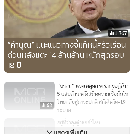
1,767
“คำนูณ” แนะแนวทางจี้แก้หนี้ครัวเรือน
เพราะสถานการณ์ในขณะนี้ หนึ่ง - อยู่ระหว่างการพิจารณาร่าง
ด่วนหลังแตะ 14 ล้านล้าน หนักสุดรอบ
พระราชบัญญัติงบประมาณรายจ่ายประจำปีงบประมาณ 2565
18 ปี
สอง - วิกฤตโควิด-19 เกิดขึ้นตั้งแต่ต้นปี 2563 ต่อเนื่องมาจนถึงปี
2564 อยู่ระหว่างการจัดทำร่างพระราชบัญญัติงบประมาณราย
“อาคม” แจงเหตุผล พ.ร.ก.ขอกู้เงิน
จ่ายประจำปีงบประมาณ 2565 ของฝ่ายบริหาร สามารถปรับ
5 แสนล้าน หวังสร้างความเชื่อมั่นให้
เปลี่ยนการใช้จ่ายเงินภาครัฐในร่างพระราชบัญญัติฯให้เหมาะสม
ไทยกลับสู่ภาวะปกติ สกัดโควิด-19
63
กับสถานการณ์ได้หากประสงค์จะทำ
ระบาด
อยู่ที่ว่าลุงตู่จะกล้าไหม
แสดงเพิ่มเติม