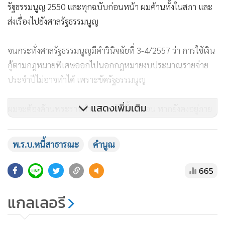
รัฐธรรมนูญ 2550 และทุกฉบับก่อนหน้า ผมค้านทั้งในสภา และ
ส่งเรื่องไปยังศาลรัฐธรรมนูญ
จนกระทั่งศาลรัฐธรรมนูญมีคำวินิจฉัยที่ 3-4/2557 ว่า การใช้เงิน
กู้ตามกฎหมายพิเศษออกไปนอกกฎหมายงบประมาณรายจ่าย
ประจำปีไม่อาจทำได้ เพราะขัดรัฐธรรมนูญ
แสดงเพิ่มเติม
ผมจะต้องค้านพระราชกำหนดฉบับนี้แน่นอน หากยังคงอยู่ภาย
ใต้รัฐธรรมนูญ 2550 แต่วันนี้ ผมค้านไม่ได้ เพราะรัฐธรรมนูญ
2560 มาตรา 140 เปลี่ยนแปลงไปในสาระสำคัญ และยังมีพระ
พ.ร.บ.หนี้สาธารณะ
คำนูณ
ราชบัญญัติวินัยการคลังของรัฐ พ.ศ. 2561 มาตรา 53 รองรับไว้
อีก เงื่อนไขของมาตรา 53 พูดสั้นๆ ง่ายๆ คือ หนึ่ง - วิกฤตของ
665
ประเทศ
แกลเลอรี
สอง - ต้องใช้เงินอย่างเร่งด่วน และต่อเนื่อง ในระดับที่ไม่อาจตั้ง
งบประมาณรายจ่ายไว้ในกฎหมายงบประมาณรายจ่ายประจำปี