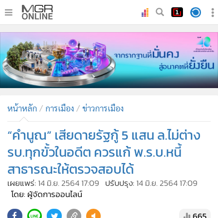
•
หน้าหลัก
•
ทันเหตุการณ์
•
ภาคใต้
•
ภูมิภาค
•
Online Section
หน้าหลัก
การเมือง
ข่าวการเมือง
•
บันเทิง
•
ผู้จัดการรายวัน
“คำนูณ” เสียดายรัฐกู้ 5 แสน ล.ไม่ต่าง
•
คอลัมนิสต์
รบ.ทุกขั้วในอดีต ควรแก้ พ.ร.บ.หนี้
•
ละคร
สาธารณะให้ตรวจสอบได้
•
CbizReview
เผยแพร่:
14 มิ.ย. 2564 17:09
ปรับปรุง:
14 มิ.ย. 2564 17:09
•
Cyber BIZ
โดย: ผู้จัดการออนไลน์
•
ผู้จัดกวน
665