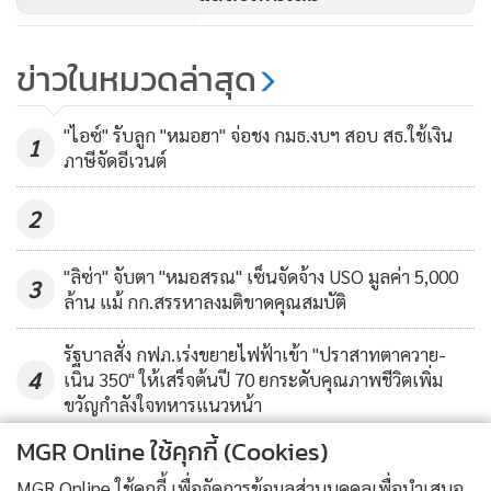
สาม - การกู้เงิน 5 แสนล้านบาท ไม่ได้กู้และใช้เงินกู้นั้นทันทีทั้ง
7,445
ก้อน แต่กำหนดไว้ให้กู้ภายในวันที่ 30 กันยายน 2565 ทำให้การ
ข่าวในหมวดล่าสุด
ใช้เงินบางส่วนย่อมต้องล่าช้าออกไปกว่านั้น
“รองโฆษกกล้า” อภิปรายนอกสภาฯ
กู้ 5 แสนล้าน เทียบบทเรียนกู้ 1 ล้าน
คำถามแรกของผมก่อนหน้านี้จึงคือ...เราสามารถตั้งยอดเงินกู้นี้
"ไอซ์" รับลูก "หมอฮา" จ่อชง กมธ.งบฯ สอบ สธ.ใช้เงิน
ล้านบาท ปีที่แล้ว ขอรัฐบาลวางแผน
1
76
ภาษีจัดอีเวนต์
ไว้ในกฎหมายงบประมาณรายจ่ายประจำปีได้หรือไม่ ไม่ว่าร่าง
ดีๆ กู้ครั้งใหม่ต้องใช้ให้ตรงจุด
พระราชบัญญัติงบประมาณรายจ่ายประจำปีงบประมาณ 2565,
2
ร่างพระราชบัญญัติงบประมาณรายจ่ายประจำปีงบประมาณ
2565 เพิ่มเติม ที่เรียกว่า “งบกลางปี” และร่างพระราชบัญญัติงบ
"ลิซ่า" จับตา "หมอสรณ" เซ็นจัดจ้าง USO มูลค่า 5,000
3
ประมาณรายจ่ายประจำปีงบประมาณ 2566 เพื่อให้ทั้งการตั้ง
ล้าน แม้ กก.สรรหาลงมติขาดคุณสมบัติ
โครงการและการใช้เงินผ่านการตรวจสอบของฝ่ายนิติบัญญัติ
ตามปกติ เป็นการใช้จ่ายอย่างอารยะ
รัฐบาลสั่ง กฟภ.เร่งขยายไฟฟ้าเข้า "ปราสาทตาควาย-
4
เนิน 350" ให้เสร็จต้นปี 70 ยกระดับคุณภาพชีวิตเพิ่ม
ขวัญกำลังใจทหารแนวหน้า
แต่เมื่อดูภาพรวมของร่างพระราชบัญญัติงบประมาณรายจ่าย
MGR Online ใช้คุกกี้ (Cookies)
ประจำปีงบประมาณ 2565 แล้วกลับพบคำตอบในเบื้องต้น
ข่าวอื่นในหมวด
ว่า...ทำไม่ได้ ! ไม่ใช่ประเด็นเงื่อนเวลาว่าทำได้ทันหรือไม่ทัน แต่
MGR Online ใช้คุกกี้ เพื่อจัดการข้อมูลส่วนบุคคลเพื่อนำเสนอ