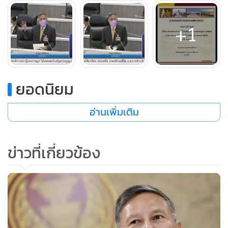
ได้ทัน
+1
วิกฤตของประเทศหรือไม่ - ข้อนี้ชัดเจน ไม่เถียง ต้องใช้เงินอย่าง
เร่งด่วนและต่อเนื่องในระดับที่ไม่อาจบรรจุไว้ในกฎหมายงบ
ประมาณรายจ่ายประจำปีได้ทันหรือไม่ - ข้อนี้พิจารณาได้ และ
ยอดนิยม
ควรพิจารณา
อ่านเพิ่มเติม
ข่าวที่เกี่ยวข้อง