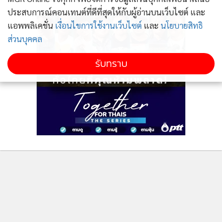
เป็นประเด็นเงื่อนไขตามกฎหมาย
ประสบการณ์คอนเทนต์ที่ดีที่สุดให้กับผู้อ่านบนเว็บไซต์ และ
แอพพลิเคชั่น
เงื่อนไขการใช้งานเว็บไซต์
และ
นโยบายสิทธิ
เพราะร่างพระราชบัญญัติงบประมาณรายจ่ายประจำ
ส่วนบุคคล
ปีงบประมาณ 2565 เป็นงบประมาณขาดดุล ต้องมีการตั้งยอด
รับทราบ
การกู้เงินภายในงบประมาณเพื่อชดเชยการขาดดุลในโครงการใช้
จ่ายทั่วไปอยู่แล้ว เป็นยอดเงินสูงสุดเท่าที่จะทำได้ตามกรอบของ
กฎหมาย ซึ่งก็คือพระราชบัญญัติการบริหารหนี้สาธารณะ พ.ศ.
2548 มาตรา 21
ปรากฏว่า ตั้งไว้เต็มวงเงิน 7 แสนล้านบาท การกู้เต็มวงเงินที่
กฎหมายอนุญาตให้กู้ได้นั้น ไม่เคยเกิดขึ้นบ่อยครั้งนัก ผมจึงแทบ
หาเหตุผลมาคัดค้านพระราชกำหนดกู้เงิน 5 แสนล้านบาทฉบับนี้
ติดตามข่าวสารผ่านทาง LINE
ไม่ได้
และจะไม่อภิปรายถึงประเด็นสัดส่วนหนี้สาธารณะคงค้างต่อจีดีพี