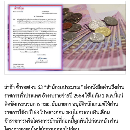
•
Good health & Well-being
•
Green Innovation & SD
•
Management & HR
•
MGR Live
•
Infographic
•
การเมือง
•
ท่องเที่ยว
•
กีฬา
•
ต่างประเทศ
•
Special Scoop
ล่าช้า ซ้ำรอย! งบ 63 “สำนักงบประมาณ” ส่งหนังสือด่วนถึงส่วน
•
เศรษฐกิจ-ธุรกิจ
ราชการทั่วประเทศ อ้างงบรายจ่ายปี 2564 ใช้ไม่ทัน 1 ต.ค.นี้แน่
•
จีน
ติดขัดกระบวนการ กมธ. ยันนายกฯ อนุมัติหลักเกณฑ์ให้ส่วน
•
ชุมชน-คุณภาพชีวิต
ราชการใช้งบปี 63 ไปพลางก่อน ระบุไม่กระทบเงินเดือน
•
อาชญากรรม
ข้าราชการหรือโครงการยักษ์ที่ก่อหนี้ผูกพันไปก่อนหน้า ส่วน
•
Motoring
โครงการลงทุนใหม่ส่อชะลอออกไปก่อน