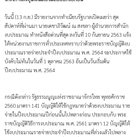
•
เกม
•
วิทยาศาสตร์
วันนี้ (13 ก.ย.) มีรายงานจากทำเนียบรัฐบาลเปิดเผยว่า สุด
•
SMEs
สัปดาห์ที่ผ่านมา นายเดชาภิวัฒน์ ณ สงขลา ผู้อํานวยการสํานัก
•
หุ้น
งบประมาณ ทำหนังสือด่วนที่สุด ลงวันที่ 10 กันยายน 2563 แจ้ง
•
อินโดจีน
ให้หน่วยงานราชการทั่วประเทศทราบว่าด้วยพระราชบัญญัติงบ
ประมาณรายจ่ายประจําปีงบประมาณ พ.ศ. 2564 จะประกาศใช้
•
กองทุนรวม
บังคับไม่ทันในวันที่ 1 ตุลาคม 2563 อันเป็นวันเริ่มต้น
•
Celeb Online
ปีงบประมาณ พ.ศ. 2564
•
Factcheck
•
ญี่ปุ่น
•
News1
กรณีดังกล่าว รัฐธรรมนูญแห่งราชอาณาจักรไทย พุทธศักราช
•
Gotomanager
2560 มาตรา 141 บัญญัติให้ใช้กฎหมายว่าด้วยงบประมาณ ราย
จ่ายในปีงบประมาณปีก่อนนั้นไปพลางก่อน ประกอบกับ พระ
ราชบัญญัติวิธีการงบประมาณ พ.ศ. 2561 มาตรา 12 บัญญัติให้
ใช้งบประมาณรายจ่ายประจําปีงบประมาณที่ล่วงแล้วไปพลาง