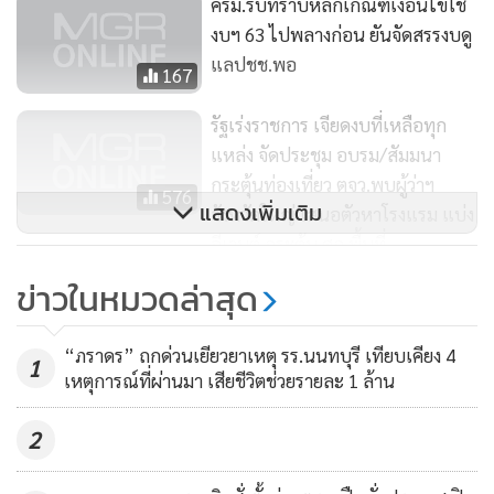
ครม.รับทราบหลักเกณฑ์เงื่อนไขใช้
งบฯ 63 ไปพลางก่อน ยันจัดสรรงบดู
แลปชช.พอ
167
รัฐเร่งราชการ เจียดงบที่เหลือทุก
แหล่ง จัดประชุม อบรม/สัมมนา
กระตุ้นท่องเที่ยว ตจว.พบผู้ว่าฯ
576
แสดงเพิ่มเติม
จังหวัดใหญ่ เสนอตัวหาโรงแรม แบ่ง
อีเวนต์ กระตุ้น ศก.พื้นที่
ข่าวในหมวดล่าสุด
ร่าง ผบ.ทหารอิหร่านถึงเมืองบ้าน
เกิดแล้ว
“ภราดร” ถกด่วนเยียวยาเหตุ รร.นนทบุรี เทียบเคียง 4
151
1
เหตุการณ์ที่ผ่านมา เสียชีวิตช่วยรายละ 1 ล้าน
2