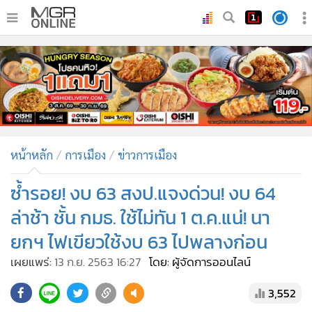
•
หน้าหลัก
•
ทันเหตุการณ์
•
ภาคใต้
•
ภูมิภาค
•
Online Section
หน้าหลัก
การเมือง
ข่าวการเมือง
•
บันเทิง
•
ผู้จัดการรายวัน
ซ้ำรอย! งบ 63 สงป.แจงด่วน! งบ 64
•
คอลัมนิสต์
ล่าช้า ชั้น กมธ. ใช้ไม่ทัน 1 ต.ค.แน่! นา
•
ละคร
ยกฯ ไฟเขียวใช้งบ 63 ไปพลางก่อน
•
CbizReview
เผยแพร่:
13 ก.ย. 2563 16:27
โดย: ผู้จัดการออนไลน์
•
Cyber BIZ
•
ผู้จัดกวน
3,552