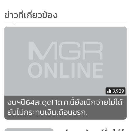
ข่าวที่เกี่ยวข้อง
“ในคราวนั้นงบประมาณรายจ่ายที่ให้เทศบาลนคร และเทศบาล
เมือง สามารถจัดสรรได้เฉพาะเงินอุดหนุนค่าใช้จ่ายบุคลากรที่
เป็นเจ้าหน้าที่ของรัฐ และเงินสงเคราะห์หรือสวัสดิการที่จ่ายแก่
ประชาชน ในวงเงินไม่เกิน 1 ใน 4 เช่นกัน”
สำหรับความล่าช้าของงบประมาณ ปี 2564 เกิดจากการ
พิจารณางบประมาณในชั้นของคณะกรรมาธิการวิสามัญ
พิจารณาร่าง พ.ร.บ.รายจ่ายงบประมาณ 2564 ที่ยังพิจารณาไม่
แล้วเสร็จ ทำให้ พ.ร.บ.ไม่สามารถมีผลบังคับใช้ได้ในวันที่ 1
3,929
ตุลาคม 2563 แต่จะไม่กระทบต่อการเบิกจ่ายเงินเดือน
งบฯปี64สะดุด! 1ต.ค.นี้ยังเบิกจ่ายไม่ได้
ข้าราชการและพนักงาน รวมถึงโครงการลงทุนเดิมที่ก่อหนี้
ผูกพันมาจากงบประมาณปีก่อนหน้า ส่วนโครงการลงทุนใหม่
ยันไม่กระทบเงินเดือนขรก.
ต้องชะลอออกไปก่อน