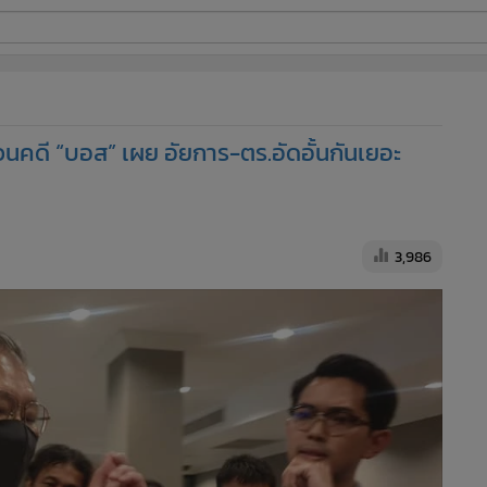
ี่ใช้
นคดี “บอส” เผย อัยการ-ตร.อัดอั้นกันเยอะ
ine
้นสูง
3,986