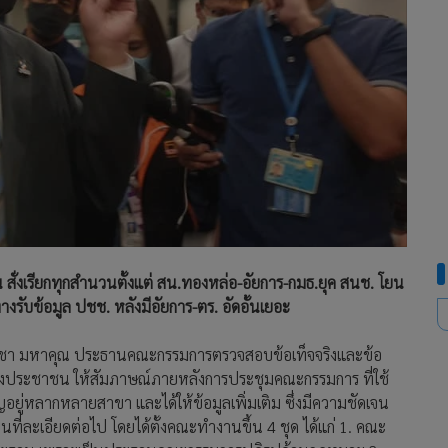
่งเรียกทุกสำนวนตั้งแต่ สน.ทองหล่อ-อัยการ-กมธ.ยุค สนช. โยน
างรับข้อมูล ปชช. หลังมีอัยการ-ตร. อัดอั้นเยอะ
 นายวิชา มหาคุณ ประธานคณะกรรมการตรวจสอบข้อเท็จจริงและข้อ
องประชาชน ให้สัมภาษณ์ภายหลังการประชุมคณะกรรมการ ที่ใช้
าญอยู่หลากหลายสาขา และได้ให้ข้อมูลเพิ่มเติม ซึ่งมีความชัดเจน
็นที่ละเอียดต่อไป โดยได้ตั้งคณะทำงานขึ้น 4 ชุด ได้แก่ 1. คณะ