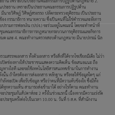
ประธาน เพราะเป็นประธานคณะกรรมการปฏิรูปด้านกฎหมาย 2.
ป็นประธาน เพราะเป็นประธานคณะกรรมการปฏิรูปด้าน
ีนายวิศิษฏ์ วิศิษฏ์สรอรรถ ปลัดกระทรวงยุติธรรม เป็นประธาน
้อง กรรมาธิการ ทนายความ ซึ่งเป็นคนที่ไม่ใช่ตำรวจและอัยการ
รามการฟอกเงิน (ปปง.) จะร่วมอยู่ในคณะนี้ โดยจะทำหน้าที่
ะชุมคณะกรรมาธิการการกฎหมายกระบวนการยุติธรรมและกิจการ
ให้หมด และ 4. คณะทำงานตรวจสอบด้านกฎหมาย มีนายปกรณ์ นิล
มสรรพเอกสาร ทั้งตัวเอกสาร หรือสิ่งที่ได้จากโซเชียลมีเดีย ไม่ว่า
งจะเปิดช่องทางให้ประชาชนแสดงความคิดเห็น ข้อเสนอแนะ ถือ
วชาญทางไอที และจะใช้เทคโนโลยีสารสนเทศเข้ามาในการทำงาน
ังนั้น ถ้าใครต้องการส่งเอกสาร หลักฐาน หรือจะให้ข้อมูลใดๆ แก่
จะเปิด เพื่อรับข้อมูล หรือว่าคนที่มีความคับข้องใจ ซึ่งมีทั้ง
ด้ทุกความเห็น สามารถส่งเข้ามาได้ อย่างไรก็ตาม คณะทำงาน
ะชุมกันสัปดาห์ละ 2 ครั้งในช่วงแรกนี้ เนื่องจากมีความเร่งรัด
ะประชุมครั้งต่อไปในเวลา 10.00 น. วันที่ 5 ส.ค. ที่สำนักงาน