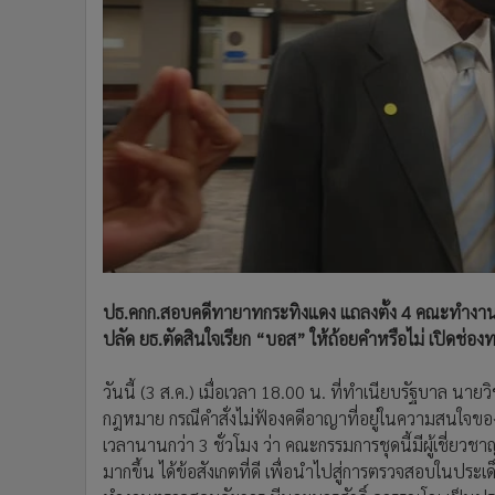
•
Management & HR
•
MGR Live
•
Infographic
•
การเมือง
•
ท่องเที่ยว
•
กีฬา
•
ต่างประเทศ
•
Special Scoop
•
เศรษฐกิจ-ธุรกิจ
•
จีน
•
ชุมชน-คุณภาพชีวิต
ปธ.คกก.สอบคดีทายาทกระทิงแดง แถลงตั้ง 4 คณะทำงาน สั
•
อาชญากรรม
ปลัด ยธ.ตัดสินใจเรียก “บอส” ให้ถ้อยคำหรือไม่ เปิดช่องท
•
Motoring
วันนี้ (3 ส.ค.) เมื่อเวลา 18.00 น. ที่ทำเนียบรัฐบาล
•
เกม
กฎหมาย กรณีคำสั่งไม่ฟ้องคดีอาญาที่อยู่ในความสนใจข
•
วิทยาศาสตร์
เวลานานกว่า 3 ชั่วโมง ว่า คณะกรรมการชุดนี้มีผู้เชี่ยวช
•
SMEs
มากขึ้น ได้ข้อสังเกตที่ดี เพื่อนำไปสู่การตรวจสอบในประเด
•
หุ้น