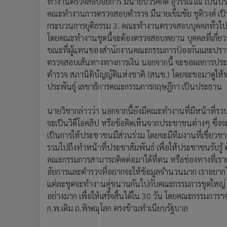
ทำงานตรวจสอบอัยการ มีนายบวรศักดิ์ อุวรรณโณ เป็น
•
อินโดจีน
คณะทำงานการตรวจสอบตำรวจ มีนายเข็มชัย ชุติวงศ์ เ
•
กองทุนรวม
กระบวนการยุติธรรม 3. คณะทำงานตรวจสอบบุคคลทั่วไป ม
•
Celeb Online
โดยคณะทำงานชุดนี้จะต้องตรวจสอบพยาน บุคคลที่เกี่ยวข
•
Factcheck
ขณะที่ผู้แทนของสำนักงานคณะกรรมการป้องกันและปราบป
ตรวจสอบเส้นทางทางการเงิน นอกจากนี้ จะขอผลการปร
•
ญี่ปุ่น
ตำรวจ สภานิติบัญญัติแห่งชาติ (สนช.) โดยจะขอมาดู
•
News1
ประพันธุ์ เลขาธิการคณะกรรมการกฤษฎีกา เป็นประธาน
•
Gotomanager
นายวิชากล่าวว่า นอกจากนี้ยังมีคณะทำงานที่มีหน้าที่รวบรว
จะเป็นวิดีโอคลิป หรือข้อคิดเห็นจากประชาชนต่างๆ ซึ่
เป็นการให้ประชาชนมีส่วนร่วม โดยจะมีทีมงานที่เชี่ย
รวมไปถึงทำหน้าที่ประชาสัมพันธ์ เพื่อให้ประชาชนรับรู้ ด
คณะกรรมการสามารถติดต่อมาได้ที่ตน หรือช่องทางที่เรากำลัง
อัยการและตำรวจที่อยากจะให้ข้อมูลจำนวนมาก เราอยากไ
แต่ละชุดจะทำงานคู่ขนานกันไปกับคณะกรรมการชุดใหญ่ จะปร
อย่างมาก เพื่อให้เสร็จสิ้นได้ใน 30 วัน โดยคณะกรรมการฯจ
ก.พ.เดิม ถ.พิษณุโลก ตรงข้ามทำเนียบรัฐบาล