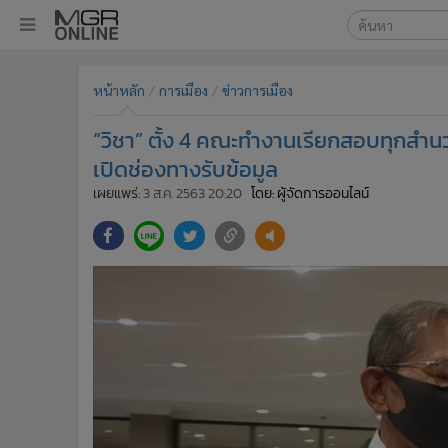
เลือกเครื่องมือท
•
หน้าหลัก
หน้าหลัก
การเมือง
ข่าวการเมือง
ค้นหา
•
ทันเหตุการณ์
Google
•
ภาคใต้
“วิชา” ตั้ง 4 คณะทำงานเรียกสอบทุกสำนว
•
ภูมิภาค
MGR Onl
เปิดช่องทางรับข้อมูล
•
Online Section
เผยแพร่:
3 ส.ค. 2563 20:20
โดย: ผู้จัดการออนไลน์
ค้นหาขั
•
บันเทิง
•
ผู้จัดการรายวัน
•
คอลัมนิสต์
•
ละคร
•
CbizReview
•
Cyber BIZ
•
ผู้จัดกวน
•
Good health & Well-being
•
Green Innovation & SD