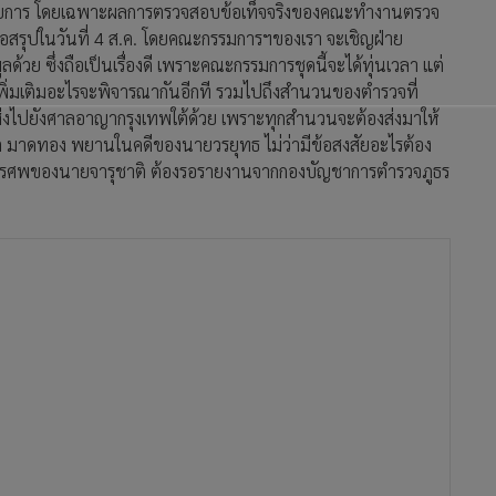
อัยการ โดยเฉพาะผลการตรวจสอบข้อเท็จจริงของคณะทำงานตรวจ
้อสรุปในวันที่ 4 ส.ค. โดยคณะกรรมการฯของเรา จะเชิญฝ่าย
 ซึ่งถือเป็นเรื่องดี เพราะคณะกรรมการชุดนี้จะได้ทุ่นเวลา แต่
พิ่มเติมอะไรจะพิจารณากันอีกที รวมไปถึงสำนวนของตำรวจที่
งไปยังศาลอาญากรุงเทพใต้ด้วย เพราะทุกสำนวนจะต้องส่งมาให้
ติ มาดทอง พยานในคดีของนายวรยุทธ ไม่ว่ามีข้อสงสัยอะไรต้อง
นสูตรศพของนายจารุชาติ ต้องรอรายงานจากกองบัญชาการตำรวจภูธร