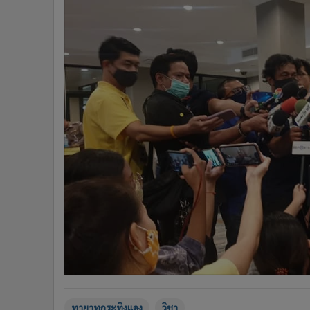
ทายาทกระทิงแดง
วิชา