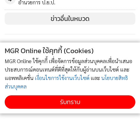
“แหม่มโพธิ์ดำ” ก็โดนตั้งข้อกล่าวหา โทษฐานแชร์คลิปเสี่ยบอย
อำนวยการ ป.ย.ป.
ผิด พ.ร.บ.คอมพ์ งานนี้ตำรวจถูกสวดยับ จนต้องออกมาอ้อม
ข่าวอื่นในหมวด
แอ้มว่า เมื่อคนมาร้องทุกข์กล่าวโทษก็ต้องดำเนินคดี
และแน่นอนเพจของ “อัจฉริยะ” ที่จัดหนักดราม่าหน้ากาก
MGR Online ใช้คุกกี้ (Cookies)
อนามัยหายไปไหนก็ถูก “มัลลิกา บุญมีตระกูล มหาสุข” ที่
MGR Online ใช้คุกกี้ เพื่อจัดการข้อมูลส่วนบุคคลเพื่อนำเสนอ
ปรึกษารัฐมนตรีว่าการกระทรวงพาณิชย์ และ กรรมการบริการ
ประสบการณ์คอนเทนต์ที่ดีที่สุดให้กับผู้อ่านบนเว็บไซต์ และ
พรรคประชาธิปัตย์ จนมาถึง “จุรินทร์” แจ้งความเอาผิด
แอพพลิเคชั่น
เงื่อนไขการใช้งานเว็บไซต์
และ
นโยบายสิทธิ
ส่วนบุคคล
“แหม่มโพธิ์ดำ” สเตตัสตอนนี้ก็ต้องบอกว่า คือ ผู้ถูกกล่าวหาอยู่
รับทราบ
ระหว่างกระบวนการรวบรวมพยานหลักฐานโดยที่ตำรวจยังไม่ชี้
ชัดว่าใครผิดใครถูก
ในวงการตำรวจเองโดยเฉพาะฝ่ายสืบสวนก็ยอมรับ กรณีนี้
“แหม่มโพธิ์ดำ” มีเจตนาดี น่าชื่นชมที่ออกมาให้ข้อมูลที่เป็น