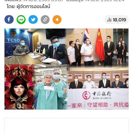
•
Good health & Well-being
โดย: ผู้จัดการออนไลน์
•
Green Innovation & SD
•
Management & HR
18,019
•
MGR Live
•
Infographic
•
การเมือง
•
ท่องเที่ยว
•
กีฬา
•
ต่างประเทศ
•
Special Scoop
•
เศรษฐกิจ-ธุรกิจ
•
จีน
•
ชุมชน-คุณภาพชีวิต
•
อาชญากรรม
•
Motoring