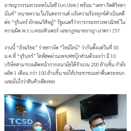
อาชญากรรมทางเทคโนโลยี (บก.ปอท.) พร้อม “เดชา กิตติวิทยา
นันท์” ทนายความ ในวันสงกรานต์ แจ้งความร้องทุกข์ดำเนินคดี
ต่อ “จุรินทร์ ลักษณวิศิษฏ์” รัฐมนตรีว่าการกระทรวงพาณิชย์ ใน
ความผิด พ.ร.บ.คอมพิวเตอร์ และกฎหมายอาญา มาตรา 157
งานนี้ “อัจฉริยะ” ร่ายยาวงัด “ไทม์ไลน์” ว่ากันตั้งแต่วันที่ 30
ม.ค.ที่ “จุรินทร์” ไลฟ์สดผ่านเพจเฟซบุ๊กส่วนตัวเองว่า มี 10
บริษัทสามารถผลิตหน้ากากอนามัยได้จำนวน 200 ล้านชิ้น กำลัง
ผลิต 1 เดือน กว่า 100 ล้านชิ้น ขอให้ประชาชนอย่าตื่นตระหนก
และมั่นใจว่าสินค้าเพียงพอ