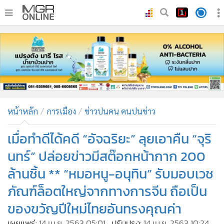
•
หน้าหลัก
•
ทันเหตุการณ์
•
ภาคใต้
•
ภูมิภาค
•
Online Section
หน้าหลัก
การเมือง
ข่าวปนคน คนปนข่าว
•
บันเทิง
•
ผู้จัดการรายวัน
เมื่อทำดีได้คดี “อัจฉริยะ” ลุยเอาคืน “จุริ
•
คอลัมนิสต์
นทร์” ปล่อยข่าวมีสต๊อกหน้ากาก 200
•
ละคร
ล้านชิ้น ** “หมอหนู-อนุทิน” รับมอบเวช
•
CbizReview
ภัณฑ์ล็อตใหญ่จากทางการจีน ถือเป็น
•
Cyber BIZ
ของขวัญปีใหม่ไทยอันทรงคุณค่า
•
ผู้จัดกวน
เผยแพร่:
14 เม.ย. 2563 05:01
ปรับปรุง:
14 เม.ย. 2563 10:24