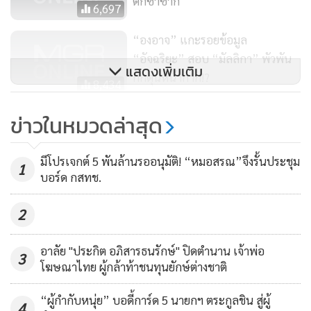
ตกซ้ำซาก
6,697
สนับสนุนว่าสินค้ามีอยู่จริงกลับไล่บี้เอาผิด คนที่เปิดโปงด้วย
เจตนาดี
“องอาจ” แกะรอยข้อมูล
“อัจฉริยะ” สอบ “มัลลิกา” พัวพัน
แสดงเพิ่มเติม
กักตุนหน้ากาก!?
8,434
แค่วัตถุดิบ! “อัจฉริยะ” แจ้งความ
ข่าวในหมวดล่าสุด
“จุรินทร์” ผิด พ.ร.บ.คอมพ์ อ้าง
มีหน้ากากอนามัยเพียงพอ 200 ล้าน
1,282
มีโปรเจกต์ 5 พันล้านรออนุมัติ! “หมอสรณ”จึงรั้นประชุม
1
ชิ้น
บอร์ด กสทช.
2
อาลัย "ประกิต อภิสารธนรักษ์" ปิดตำนาน เจ้าพ่อ
3
โฆษณาไทย ผู้กล้าท้าชนทุนยักษ์ต่างชาติ
จุรินทร์ตรวจโรงงานหน้ากากอนามัย
“ผู้กำกับหนุ่ย” บอดี้การ์ด 5 นายกฯ ตระกูลชิน สู่ผู้
4