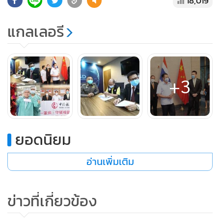
18,019
ต้องได้รับรายงานข้อมูลจากหน่วยงานเกี่ยวข้องอยู่แล้ว และการ
พูดว่ามีหน้ากากอนามัยเพียงพอจึงเกิดความน่าเชื่อถือ แต่
แกลเลอรี
สุดท้ายมายอมรับว่าเป็นเพียงวัตถุดิบ
เรียกว่า สังคมงงเป็นไก่ตาแตกโอละพ่อ!!ชนิดกลับลำ 360 องศา
ของ “รมว.พาณิชย์”
+3
ยอดนิยม
อ่านเพิ่มเติม
ข่าวที่เกี่ยวข้อง