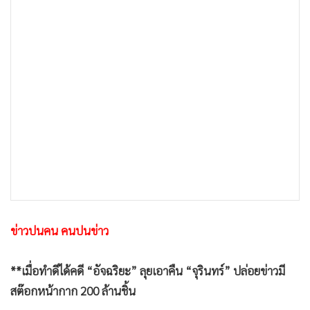
•
เกม
•
วิทยาศาสตร์
•
SMEs
•
หุ้น
•
อินโดจีน
•
กองทุนรวม
•
Celeb Online
•
Factcheck
•
ญี่ปุ่น
•
News1
•
Gotomanager
ข่าวปนคน คนปนข่าว
**เมื่อทำดีได้คดี “อัจฉริยะ” ลุยเอาคืน “จุรินทร์” ปล่อยข่าวมี
สต๊อกหน้ากาก 200 ล้านชิ้น