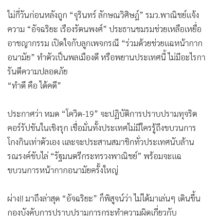
ไม่กี่วันก่อนหลังถูก “จุรินทร์ ลักษณวิศิษฎ์” รมว.พาณิชย์แจ้ง
ความ “อัจฉริยะ เรืองรัตนพงศ์” ประธานชมรมช่วยเหลือเหยื่อ
อาชญากรรม เปิดใจกับลูกเพจกรณี “ร่วมด้วยช่วยแฉหน้ากาก
อนามัย” ทำตัวเป็นพลเมืองดี หรือพยานประเทศนี้ ไม่มีอะไรกา
รันตีความปลอดภัย
“ทำดี คือ ได้คดี”
ประกาศว่า หมด “โควิด-19” จะปฏิบัติการปราบปรามทุจริต
คอร์รัปชันในเชิงรุก เชื่อมั่นทั้งประเทศไม่มีใครรู้ถึงขบวนการ
โกงกินเท่าตัวเอง และจะประสานสมาชิกทั่วประเทศนับล้าน
รณรงค์ขับไล่ “รัฐมนตรีกระทรวงพาณิชย์” พร้อมจะแฉ
ขบวนการหน้ากากอนามัยครั้งใหญ่
ผ่าง!! มาถึงล่าสุด “อัจฉริยะ” ก็พิสูจน์ว่า ไม่ได้มาเล่นๆ เดินขึ้น
กองบังคับการปราบปรามการกระทำความผิดเกี่ยวกับ