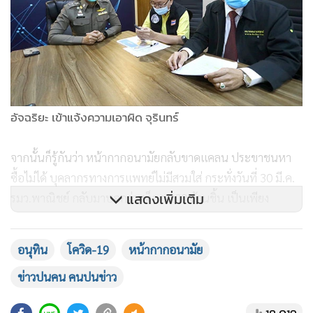
อัจฉริยะ เข้าแจ้งความเอาผิด จุรินทร์
จากนั้นก็รู้กันว่า หน้ากากอนามัยกลับขาดแคลน ประขาชนหา
ซื้อไม่ได้ บุคลากรทางการแพทย์ไม่มีสวมใส่ กระทั่งวันที่ 30 มี.ค.
แสดงเพิ่มเติม
รมว.พาณิชย์ กลับมาบอกว่าสต็อก 200 ล้านชิ้น เป็นเพียง
วัตถุดิบ
อนุทิน
โควิด-19
หน้ากากอนามัย
เมื่อเป็นเช่นนี้ “อัจฉริยะ” จึงมองว่าเกิดความเสียหายกระทบต่อ
ข่าวปนคน คนปนข่าว
ประชาชนและบุคลากรทางการแพทย์ ทำให้มีหลายคนติดไวรัส
โควิด-19 จำนวนมาก เพราะ “จุรินทร์” มีตำแหน่ง รมว.พาณิชย์