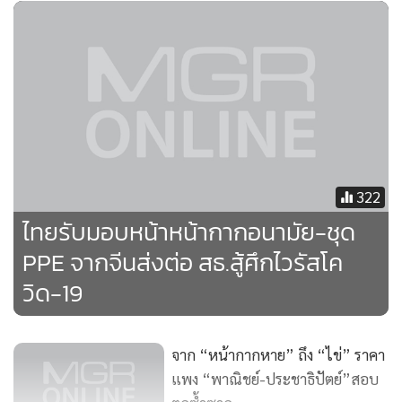
เพจแหม่มโพธิ์ดำ
อันว่า “สต๊อก 200 ล้านชิ้น” ก็ยังตั้งข้อสังเกตได้อีกว่า “จุรินทร์”
พูดคล้ายกับ “เสี่ยบอย” ศรสุวีร์ ภู่รวีรัศวัชรี ไลฟ์สดโอ้อวดว่า มีสต็
อกหน้ากากอนามัยจำนวน 200 ล้านชิ้น
เพราะ “เสี่ยบอย” นี้เองจึงเป็นที่มาของการที่ เพจสายดาร์ก
“แหม่มโพธิ์ดำ” จับมาฟ้องสังคมออกสื่อให้ช่วยกันสืบหา
322
ขบวนการกักตุน หากินกับความยากลำบากของประชาชน หาซื้อ
ไทยรับมอบหน้าหน้ากากอนามัย-ชุด
ไม่ได้ แต่กลับมีขายในสื่อออนไลน์หรือตลาดมืด
PPE จากจีนส่งต่อ สธ.สู้ศึกไวรัสโค
วิด-19
จากคดีเสี่ยบอยสืบกันไปสืบกันมา ปรากฏหลักฐาน กระทรวง
พาณิชย์ เองก็ยอมรับบริหารหน้ากากอนามัยผิดพลาด อธิบดี
กรมการค้าภายในถูกปลด แทนที่ “จุรินทร์” จะแสดงสปิริตลา
จาก “หน้ากากหาย” ถึง “ไข่” ราคา
ออกจาก รมว.พาณิชย์ เพื่อแสดงความรับผิดชอบต่อเหตุการณ์ที่
แพง “พาณิชย์-ประชาธิปัตย์”สอบ
เกิดขึ้น หรือดำเนินการจริงจังเอาผิดบุคคลที่เกี่ยวข้องเพิ่มเติมซึ่ง