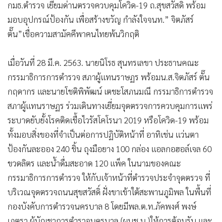
กมธ.ตำรวจ เยี่ยมด่านตรวจควบคุมโควิด-19 ถ.สุขสวัสดิ์ พร้อม
มอบอุปกรณ์ป้องกัน เพื่อสร้างขวัญ กำลังใจจนท.” จิตภัสร์
ตั๊น”เชื่อความสามัคคีพาคนไทยพ้นวิกฤติ
เมื่อวันที่ 28 มี.ค. 2563. นายนิโรธ สุนทรเลขา ประธานคณะ
กรรมาธิการการตำรวจ สภาผู้แทนราษฏร พร้อมน.ส.จิตภัสร์ ตั๊น
กฤดากร และนายโชติพิพัฒน์ เตชะโสภนมณี กรรมาธิการตำรวจ
สภาผู้แทนราษฏร ร่วมเดินทางเยี่ยมจุดตรวจการควบคุมการแพร่
ระบาดยับยั้งโรคติดเชื้อไวรัสโคโรนา 2019 หรือโควิด-19 พร้อม
ทั้งมอบสิ่งของที่จำเป็นต่อการปฏิบัติหน้าที่ อาทิเช่น แว่นตา
ป้องกันละออง 240 ชิ้น ถุงมือยาง 100 กล่อง แอลกอฮอล์เจล 60
ขวดลิตร และน้ำดื่มสะอาด 120 แพ็ค ในนามของคณะ
กรรมาธิการการตำรวจ ให้กับเจ้าหน้าที่ตำรวจประจำจุดตรวจ ที่
บริเวณจุดตรวจถนนสุขสวัสดิ์ ฝั่งขาเข้าใต้สะพานภูมิพล ในพื้นที่
กองบังคับการตำรวจนครบาล 8 โดยมีพล.ต.ท.ภัคพงศ์ พงษ์
เภตรา ผู้บัญชาการตำรวจนครบาล (ผบช.น.)ให้การต้อนรับ และ