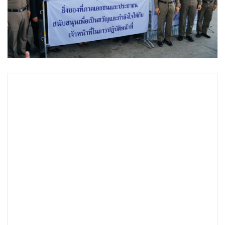
•
Good health & Well-being
•
Green Innovation & SD
•
Management & HR
•
MGR Live
•
Infographic
•
การเมือง
•
ท่องเที่ยว
•
กีฬา
•
ต่างประเทศ
•
Special Scoop
•
เศรษฐกิจ-ธุรกิจ
•
จีน
•
ชุมชน-คุณภาพชีวิต
•
อาชญากรรม
•
Motoring