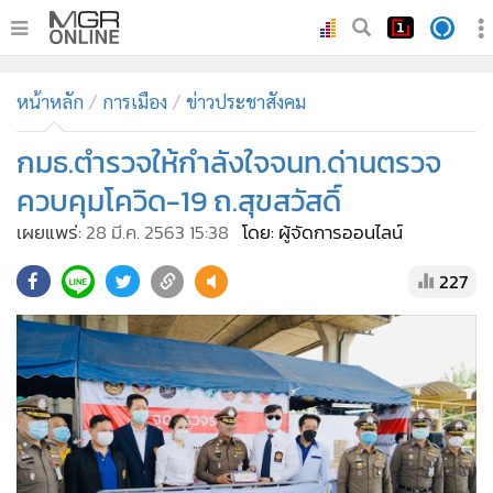
•
หน้าหลัก
หน้าหลัก
การเมือง
ข่าวประชาสังคม
•
ทันเหตุการณ์
•
กมธ.ตำรวจให้กำลังใจจนท.ด่านตรวจ
ภาคใต้
•
ภูมิภาค
ควบคุมโควิด-19 ถ.สุขสวัสดิ์
•
Online Section
เผยแพร่:
28 มี.ค. 2563 15:38
โดย: ผู้จัดการออนไลน์
•
บันเทิง
227
•
ผู้จัดการรายวัน
•
คอลัมนิสต์
•
ละคร
•
CbizReview
•
Cyber BIZ
•
ผู้จัดกวน