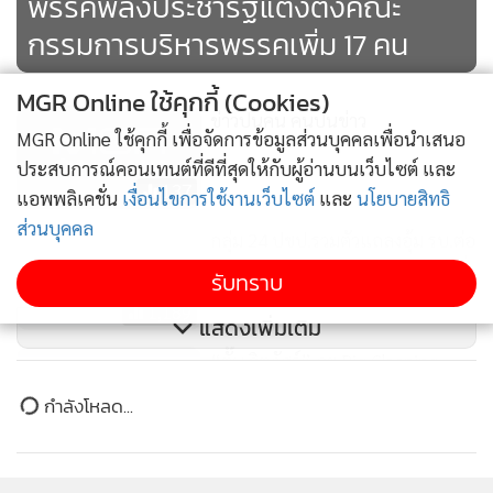
พรรคพลังประชารัฐแต่งตั้งคณะ
กรรมการบริหารพรรคเพิ่ม 17 คน
MGR Online ใช้คุกกี้ (Cookies)
ข่าวปนคน คนปนข่าว
MGR Online ใช้คุกกี้ เพื่อจัดการข้อมูลส่วนบุคคลเพื่อนำเสนอ
ประสบการณ์คอนเทนต์ที่ดีที่สุดให้กับผู้อ่านบนเว็บไซต์ และ
137
แอพพลิเคชั่น
เงื่อนไขการใช้งานเว็บไซต์
และ
นโยบายสิทธิ
ส่วนบุคคล
กลุ่ม 24 ปชป.รวมตัวแถลงอุ้ม รบ.ต่อ
“ชินวรณ์” ปัดตอบพายเรือให้โจรนั่ง
รับทราบ
แค่วาทกรรม
1,189
แสดงเพิ่มเติม
“ตั๊น จิตภัสร์” ลุย Big Cleaning
ชุมชนเขตราชเทวีสู้โควิด-19
ข่าวในหมวดล่าสุด
189
บ้านหนองสองห้องจัดใหญ่ “แห่เทียนพรรษา–ผ้าป่าซา