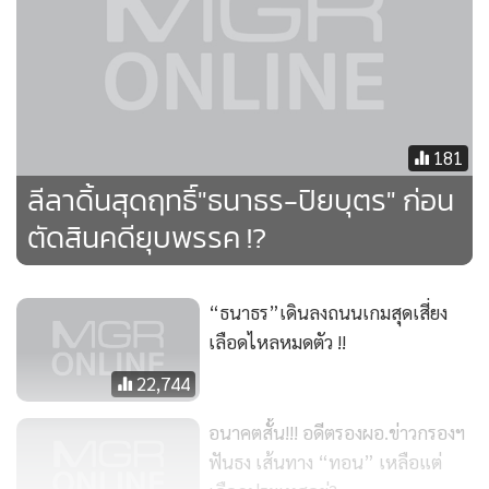
อาการไม่อยู่ประกาศชุมนุมในวันที่ 14 ธันวาคม หลังจากทราบ
ข่าวว่าทางกกต.ได้ส่งเรื่องให้ศาลฯแล้ว
โดยการชุมนุมในวันดังกล่าวที่เรียกว่า “แฟลซม็อบ” นั้นถูกตั้งข้อ
สังเกตว่ามีเจตนาเพื่อกดดันศาล โดยเขาอ้างว่าไม่ได้รับความเป็น
181
ธรรม รวมไปถึงกล่าวหาโจมตีคณะกรรมการการเลือกตั้งใน
ลีลาดิ้นสุดฤทธิ์"ธนาธร-ปิยบุตร" ก่อน
ทำนองว่ารวบรัดไม่เปิดโอกาสให้มีการชี้แจง โดยเฉพาะอย่างยิ่ง
ตัดสินคดียุบพรรค !?
กล่าวหาว่าไม่มีการเปิดเผยข้อมูลให้ทราบ โดยชี้ให้เห็นจากกรณี
ข้อสรุปที่มีไม่กี่บรรทัดเท่านั้น
“ธนาธร”เดินลงถนนเกมสุดเสี่ยง
นอกเหนือจากนี้ยังมีการเดินสายโจมตีวิพากษ์วิจารณ์การบริหาร
เลือดไหลหมดตัว !!
ของ พล.อ.ประยุทธ์ จันทร์โอชา นายกรัฐมนตรี รวมไปถึงการ
22,744
รณรงค์ให้ยกเลิกการเกณฑ์ทหาร แม้ว่าในเรื่องหลังจะไม่ได้
เกี่ยวข้องกับเรื่องคดีที่ถูกร้อง แต่ก็เป็นลักษณะของการ
อนาคตสั้น!!! อดีตรองผอ.ข่าวกรองฯ
เคลื่อนไหวสร้างแรงกดดันเข้าทุกทิศทาง รวมไปถึงกิจกรรมการ
ฟันธง เส้นทาง “ทอน” เหลือแต่