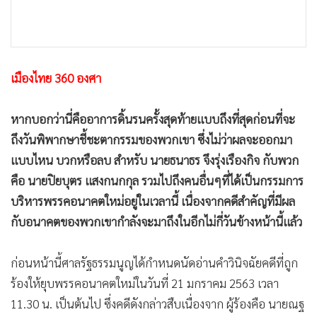
•
เกม
•
วิทยาศาสตร์
•
SMEs
•
หุ้น
เมืองไทย 360 องศา
•
อินโดจีน
หากบอกว่านี่คืออาการดิ้นรนครั้งสุดท้ายแบบถึงที่สุดก่อนที่จะ
•
กองทุนรวม
ถึงวันพิพากษาชี้ชะตากรรมของพวกเขา ซึ่งไม่ว่าผลจะออกมา
•
Celeb Online
แบบไหน บวกหรือลบ สำหรับ นายธนาธร จึงรุ่งเรืองกิจ กับพวก
•
Factcheck
คือ นายปิยบุตร แสงกนกกุล รวมไปถึงคนอื่นๆที่ได้เป็นกรรมการ
•
ญี่ปุ่น
บริหารพรรคอนาคตใหม่อยู่ในเวลานี้ เนื่องจากคดีสำคัญที่มีผล
•
News1
กับอนาคตของพวกเขากำลังจะมาถึงในอีกไม่กี่วันข้างหน้านี้แล้ว
•
Gotomanager
ก่อนหน้านี้ศาลรัฐธรรมนูญได้กำหนดนัดอ่านคำวินิจฉัยคดีที่ถูก
ร้องให้ยุบพรรคอนาคตใหม่ในวันที่ 21 มกราคม 2563 เวลา
11.30 น. เป็นต้นไป ซึ่งคดีดังกล่าวสืบเนื่องจาก ผู้ร้องคือ นายณฐ