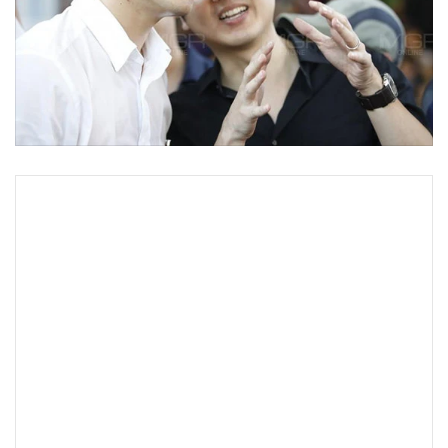
•
Good health & Well-being
•
Green Innovation & SD
•
Management & HR
•
MGR Live
•
Infographic
•
การเมือง
•
ท่องเที่ยว
•
กีฬา
•
ต่างประเทศ
•
Special Scoop
•
เศรษฐกิจ-ธุรกิจ
•
จีน
•
ชุมชน-คุณภาพชีวิต
•
อาชญากรรม
•
Motoring