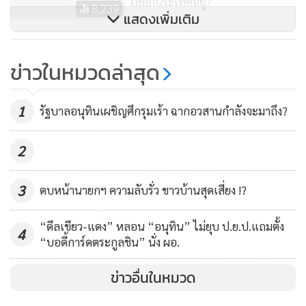
“วิ่งไล่ลุง” ในเดือนมกราคมปีหน้า แม้ว่าพวกเขาจะยืนยันว่าไม่ได้
เลือกประเทศอยู่?
8,239
แสดงเพิ่มเติม
เกี่ยวข้องกัน แต่ก็มีการตั้งข้อสังเกตว่าเป็นเครือข่ายเดียวกัน
"ธนาธร"เดินเกมลงถนน สุดเสี่ยง
เลือดไหลหมดตัว!!
เมื่อพิจารณาจากช่วงวันเวลา กับวันที่ศาลรัฐธรรมนูญกำหนดให้
ข่าวในหมวดล่าสุด
พรรคอนาคตใหม่ชี้แจงในคดีเงินกู้ภายใน 15 วัน และคดีถูกร้อง
308
ในกรณีล้มล้างการปกครองในวันที่ 21 มกราคม แล้วถือว่าเป็น
1
รัฐบาลอนุทินเผชิญศึกรุมเร้า ฉากอวสานกำลังจะมาถึง?
ช่วงจังหวะเวลาที่ใกล้เคียง และหวังผลทางการเมือง
2
ขณะเดียวกันล่าสุด เมื่อวันที่ 26 ธันวาคม พรรคอนาคตใหม่ก็ได้
โพสต์ข้อความระบุว่า กระบวนการ “Lawfare” หรือ “นิติ
3
ตบหน้านายกฯ ความลับรั่ว ชาวบ้านสุดเสี่ยง !?
สงคราม” นั้นไม่เคยเป็นผลดีต่อสังคมและประเทศชาติ เพราะไม่
เคยแก้ปัญหาใดๆได้เลย ดังที่จะเห็นการใช้กระบวนการเช่นนี้ใน
“ดีลเขียว-แดง” หลอน “อนุทิน” ไม่ยุบ ป.ย.ป.แถมตั้ง
4
ช่วงหลายปีที่ผ่านมา ก็ไม่ได้ทำให้ความขัดแย้งลดลง ซ้ำยังทำให้
“บอดี้การ์ดตระกูลชิน” นั่ง ผอ.
ความแตกแยกร้าวลึกลงไปอีก
ข่าวอื่นในหมวด
แน่นอนว่ามองเขากำลังบอกว่าสิ่งที่เกิดขึ้นทั้งในเรื่องที่ถูกร้อง