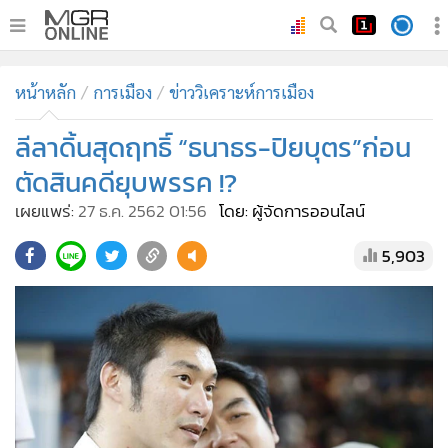
•
หน้าหลัก
หน้าหลัก
การเมือง
ข่าววิเคราะห์การเมือง
•
ทันเหตุการณ์
•
ลีลาดิ้นสุดฤทธิ์ “ธนาธร-ปิยบุตร”ก่อน
ภาคใต้
•
ภูมิภาค
ตัดสินคดียุบพรรค !?
•
Online Section
เผยแพร่:
27 ธ.ค. 2562 01:56
โดย: ผู้จัดการออนไลน์
•
บันเทิง
5,903
•
ผู้จัดการรายวัน
•
คอลัมนิสต์
•
ละคร
•
CbizReview
•
Cyber BIZ
•
ผู้จัดกวน