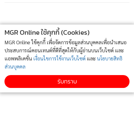
ดำเนินคดีและศาลรัฐธรรมนูญกำลังจะมีการวินิจฉัยในคดีล้มล้าง
การปกครอง รวมไปถึงคดีอื่น เช่นคดีการปล่อยกู้ให้กับพรรคล้วน
เป็น “กระบวนการ” ที่ถูกสร้างขึ้นมาเพื่อทำลายอีกฝ่ายหนึ่งมา
MGR Online ใช้คุกกี้ (Cookies)
นานหลายปีแล้ว และที่สำคัญก็คือพวกเขาต้องการให้สังคมได้
จับตาในเรื่องนี้ ซึ่งความหมายก็คือ อีกด้านหนึ่งเหมือนกับการ
MGR Online ใช้คุกกี้ เพื่อจัดการข้อมูลส่วนบุคคลเพื่อนำเสนอ
ปลุกเร้าให้เห็นว่ากำลังถูกกระทำอย่างไม่เป็นธรรมนั่นเอง
ประสบการณ์คอนเทนต์ที่ดีที่สุดให้กับผู้อ่านบนเว็บไซต์ และ
แอพพลิเคชั่น
เงื่อนไขการใช้งานเว็บไซต์
และ
นโยบายสิทธิ
อย่างไรก็ดี หากพิจารณากันแบบเกาะติดกันมาอย่างต่อเนื่อง
ส่วนบุคคล
แล้ว ก็ย่อมมองเห็นว่าทุกเรื่องล้วนมีต้นตอมาจากพวกเขาเอง
รับทราบ
เพียงแต่ว่าบางเรื่องอาจล้ำเส้น แต่เมื่อเข้าข่ายผิดกฎหมาย มันก็
คงช่วยไม่ได้ที่จะต้องเดินไปในแบบที่เห็น และความเคลื่อนไหวที่
เกิดขึ้นมองในมุมหนึ่งมันก็คือลีลาอาการดิ้นรนก่อนถึงช่วงสำคัญ
นั่นแหละ !!