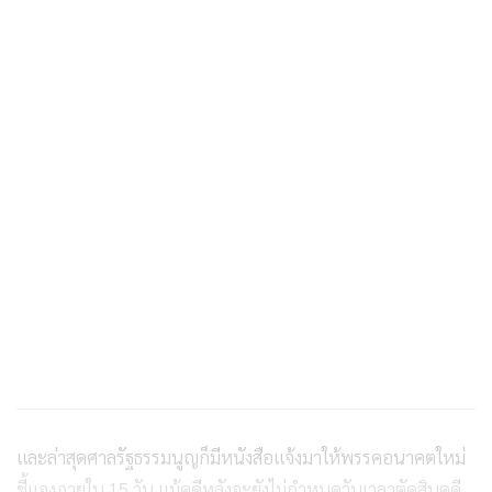
และล่าสุดศาลรัฐธรรมนูญก็มีหนังสือแจ้งมาให้พรรคอนาคตใหม่
ชี้แจงภายใน 15 วัน แม้คดีหลังจะยังไม่กำหนดวันเวลาตัดสินคดี