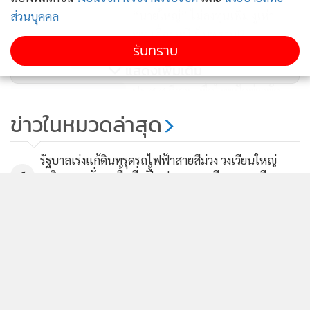
“นายใหญ่” ไม่ลงทุนเพิ่ม งูเห่า
ส่วนบุคคล
พท.เลื้อยหนีเป็นพรวน!?
รับทราบ
52,135
แสดงเพิ่มเติม
ปธ.ส.ส.อีสานเพื่อไทยปัดข่าวขัด
แย้ง"หญิงหน่อย"ยืนยันเคียงข้างร่วม
ข่าวในหมวดล่าสุด
ทำงานต่อไป
89
รัฐบาลเร่งแก้ดินทรุดรถไฟฟ้าสายสีม่วง วงเวียนใหญ่
1
เสริมความมั่นคงพื้นที่–ฟื้นฟูอาคาร เตรียมทยอยคืนการ
จราจร
2
"ยศชนัน" ร่วมพิธีรดน้ำศพ "ครูทิวาพร" เหยื่อเหตุสลด
3
รร.เทพศิรินทร์ นนทบุรี พร้อมให้กำลังใจครอบครัวผู้เสีย
ชีวิต