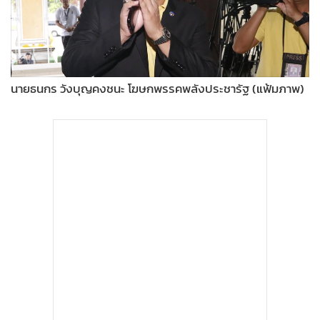
•
Good health & Well-being
•
Green Innovation & SD
•
Management & HR
•
MGR Live
นายธนกร วังบุญคงชนะ โฆษกพรรคพลังประชารัฐ (แฟ้มภาพ)
•
Infographic
•
การเมือง
•
ท่องเที่ยว
•
กีฬา
•
ต่างประเทศ
•
Special Scoop
•
เศรษฐกิจ-ธุรกิจ
•
จีน
•
ชุมชน-คุณภาพชีวิต
•
อาชญากรรม
•
Motoring