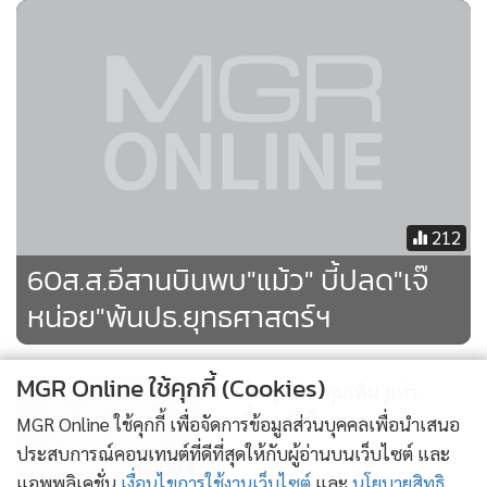
เพราะคุณหญิงสุดารัตน์ทำงานหนักมาก ลงพื้นที่มาโดยตลอด ดัง
นั้น ทางที่ดีควรเน้นทำงานแล้วพูดให้น้อยลงจะดีที่สุด เพราะคน
เก่งคือคนที่ลงมือทำ ไม่ใช่คนที่เอาแต่พูดไปวันๆ
212
60ส.ส.อีสานบินพบ"แม้ว" บี้ปลด"เจ๊
หน่อย"พ้นปธ.ยุทธศาสตร์ฯ
MGR Online ใช้คุกกี้ (Cookies)
"นายใหญ่"ไม่ลงทุนเพิ่ม งูเห่า
พท.เลื้อยหนีเป็นพรวน!?
MGR Online ใช้คุกกี้ เพื่อจัดการข้อมูลส่วนบุคคลเพื่อนำเสนอ
ประสบการณ์คอนเทนต์ที่ดีที่สุดให้กับผู้อ่านบนเว็บไซต์ และ
152
แอพพลิเคชั่น
เงื่อนไขการใช้งานเว็บไซต์
และ
นโยบายสิทธิ