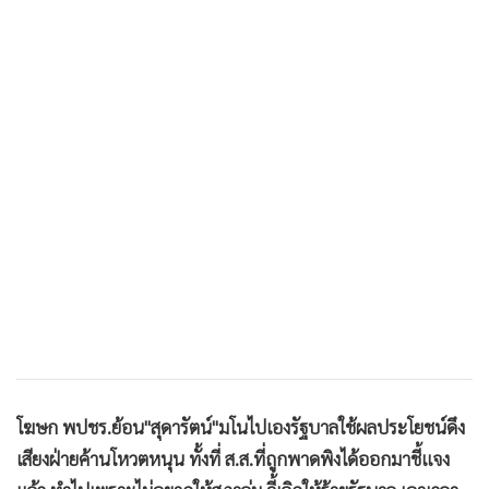
โฆษก พปชร.ย้อน"สุดารัตน์"มโนไปเองรัฐบาลใช้ผลประโยชน์ดึง
เสียงฝ่ายค้านโหวตหนุน ทั้งที่ ส.ส.ที่ถูกพาดพิงได้ออกมาชี้แจง