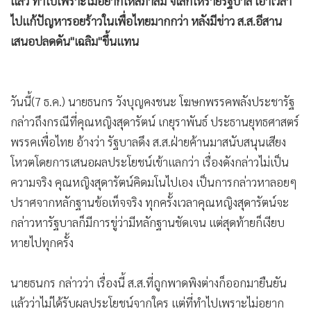
แล้ว ทำไปเพราะไม่อยากให้สภาล่ม จี้เลิกให้ร้ายรัฐบาล เอาเวลา
ไปแก้ปัญหารอยร้าวในเพื่อไทยมากกว่า หลังมีข่าว ส.ส.อีสาน
เสนอปลดดัน"เฉลิม"ขึ้นแทน
วันนี้(7 ธ.ค.) นายธนกร วังบุญคงชนะ โฆษกพรรคพลังประชารัฐ
กล่าวถึงกรณีที่คุณหญิงสุดารัตน์ เกยุราพันธ์ ประธานยุทธศาสตร์
พรรคเพื่อไทย อ้างว่า รัฐบาลดึง ส.ส.ฝ่ายค้านมาสนับสนุนเสียง
โหวตโดยการเสนอผลประโยชน์เข้าแลกว่า เรื่องดังกล่าวไม่เป็น
ความจริง คุณหญิงสุดารัตน์คิดมโนไปเอง เป็นการกล่าวหาลอยๆ
ปราศจากหลักฐานข้อเท็จจริง ทุกครั้งเวลาคุณหญิงสุดารัตน์จะ
กล่าวหารัฐบาลก็มีการขู่ว่ามีหลักฐานชัดเจน แต่สุดท้ายก็เงียบ
หายไปทุกครั้ง
นายธนกร กล่าวว่า เรื่องนี้ ส.ส.ที่ถูกพาดพิงต่างก็ออกมายืนยัน
แล้วว่าไม่ได้รับผลประโยชน์จากใคร แต่ที่ทำไปเพราะไม่อยาก