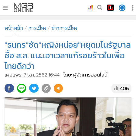
•
หน้าหลัก
หน้าหลัก
การเมือง
ข่าวการเมือง
•
ทันเหตุการณ์
•
"ธนกร"ซัด"หญิงหน่อย"หยุดมโนรัฐบาล
ภาคใต้
•
ภูมิภาค
ซื้อ ส.ส. แนะเอาเวลาแก้รอยร้าวในเพื่อ
•
Online Section
ไทยดีกว่า
•
บันเทิง
เผยแพร่:
7 ธ.ค. 2562 16:44
โดย: ผู้จัดการออนไลน์
•
ผู้จัดการรายวัน
406
•
คอลัมนิสต์
•
ละคร
•
CbizReview
•
Cyber BIZ
•
ผู้จัดกวน