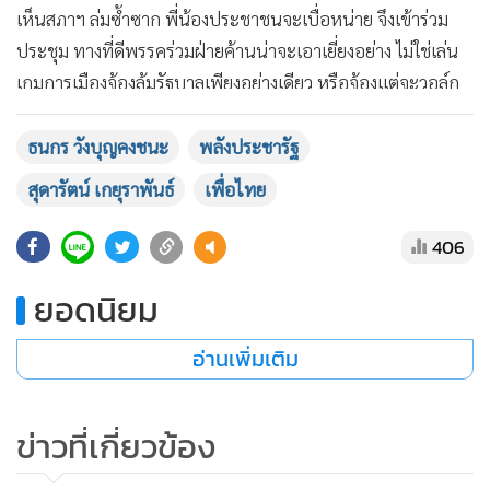
เห็นสภาฯ ล่มซ้ำซาก พี่น้องประชาชนจะเบื่อหน่าย จึงเข้าร่วม
ประชุม ทางที่ดีพรรคร่วมฝ่ายค้านน่าจะเอาเยี่ยงอย่าง ไม่ใช่เล่น
แสดงเพิ่มเติม
เกมการเมืองจ้องล้มรัฐบาลเพียงอย่างเดียว หรือจ้องแต่จะวอล์ก
เอาต์เพื่อทำให้สภาฯ ล่ม ยิ่งประเทศได้รับผลกระทบจาก
เศรษฐกิจโลก ทุกพรรคการเมืองยิ่งต้องช่วยกันมากกว่าเดิม เพื่อ
ธนกร วังบุญคงชนะ
พลังประชารัฐ
นำประเทศเดินไปข้างหน้า
สุดารัตน์ เกยุราพันธ์
เพื่อไทย
นายธนกร กล่าวอีกว่า คุณหญิงสุดารัตน์ควรเลิกกล่าวหาหรือให้
406
ร้ายรัฐบาลได้แล้ว พล.อ.ประยุทธ์ จันทร์โอชา นายกรัฐมนตรี ทำ
ยอดนิยม
ทุกอย่างเพื่อพี่น้องคนไทยทุกคน ไม่เลือกที่รักมักที่ชังเหมือน
อดีตผู้นำบางคนที่เลือกช่วยเฉพาะจังหวัดที่เลือกพรรคตัวเอง
อ่านเพิ่มเติม
ก่อน ซึ่งเป็นสิ่งที่เลวร้ายมาก ทางที่ดีคุณหญิงสุดารัตน์น่าจะเอา
เวลาไปแก้ปัญหารอยร้าวในพรรคเพื่อไทยก่อนดีกว่า เพราะ
ทราบว่า ส.ส.ภาคอีสานจะเสนอปลดคุณหญิงสุดารัตน์ แล้วให้
ข่าวที่เกี่ยวข้อง
ร.ต.อ.เฉลิม อยู่บำรุง ขึ้นมาเป็นแทน ซึ่งตรงนี้ตนก็ไม่เห็นด้วย