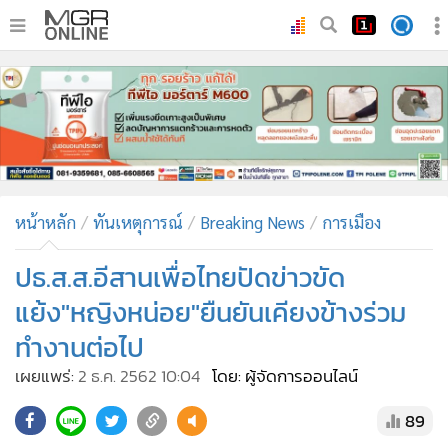
•
หน้าหลัก
•
ทันเหตุการณ์
•
ภาคใต้
•
ภูมิภาค
•
Online Section
หน้าหลัก
ทันเหตุการณ์
Breaking News
การเมือง
•
บันเทิง
•
ผู้จัดการรายวัน
ปธ.ส.ส.อีสานเพื่อไทยปัดข่าวขัด
•
คอลัมนิสต์
แย้ง"หญิงหน่อย"ยืนยันเคียงข้างร่วม
•
ละคร
ทำงานต่อไป
•
CbizReview
เผยแพร่:
2 ธ.ค. 2562 10:04
โดย: ผู้จัดการออนไลน์
•
Cyber BIZ
•
ผู้จัดกวน
89