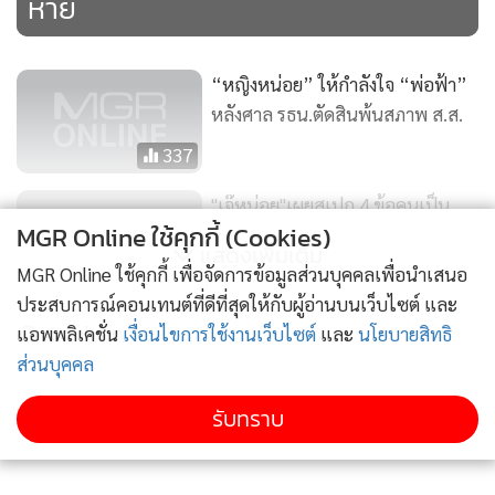
หาย
“หญิงหน่อย” ให้กำลังใจ “พ่อฟ้า”
หลังศาล รธน.ตัดสินพ้นสภาพ ส.ส.
337
"เจ๊หน่อย"เผยสเปก 4 ข้อคนเป็น
MGR Online ใช้คุกกี้ (Cookies)
ปธ.กมธ.แก้ไขรัฐธรรมนูญ
แสดงเพิ่มเติม
MGR Online ใช้คุกกี้ เพื่อจัดการข้อมูลส่วนบุคคลเพื่อนำเสนอ
73
ประสบการณ์คอนเทนต์ที่ดีที่สุดให้กับผู้อ่านบนเว็บไซต์ และ
60ส.ส.อีสานบินพบ"แม้ว" บี้ปลด"เจ๊
กำลังโหลด...
แอพพลิเคชั่น
เงื่อนไขการใช้งานเว็บไซต์
และ
นโยบายสิทธิ
หน่อย"พ้นปธ.ยุทธศาสตร์ฯ
ส่วนบุคคล
212
รับทราบ