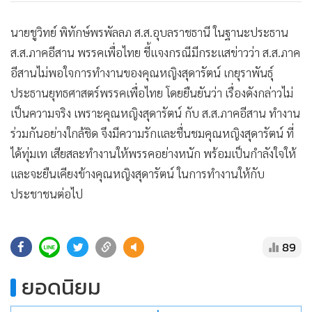
•
เกม
นายชูวิทย์ พิทักษ์พรพัลลภ ส.ส.อุบลราชธานี ในฐานะประธาน
•
วิทยาศาสตร์
ส.ส.ภาคอีสาน พรรคเพื่อไทย ชี้แจงกรณีมีกระแสข่าวว่า ส.ส.ภาค
•
SMEs
อีสานไม่พอใจการทำงานของคุณหญิงสุดารัตน์ เกยุราพันธุ์
•
หุ้น
ประธานยุทธศาสตร์พรรคเพื่อไทย โดยยืนยันว่า เรื่องดังกล่าวไม่
•
อินโดจีน
เป็นความจริง เพราะคุณหญิงสุดารัตน์ กับ ส.ส.ภาคอีสาน ทำงาน
•
กองทุนรวม
ร่วมกันอย่างใกล้ชิด จึงมีความรักและชื่นชมคุณหญิงสุดารัตน์ ที่
•
Celeb Online
ได้ทุ่มเท เสียสละทำงานให้พรรคอย่างหนัก พร้อมเป็นกำลังใจให้
•
Factcheck
และจะยืนเคียงข้างคุณหญิงสุดารัตน์ ในการทำงานให้กับ
•
ญี่ปุ่น
ประชาชนต่อไป
•
News1
•
Gotomanager
89
ยอดนิยม