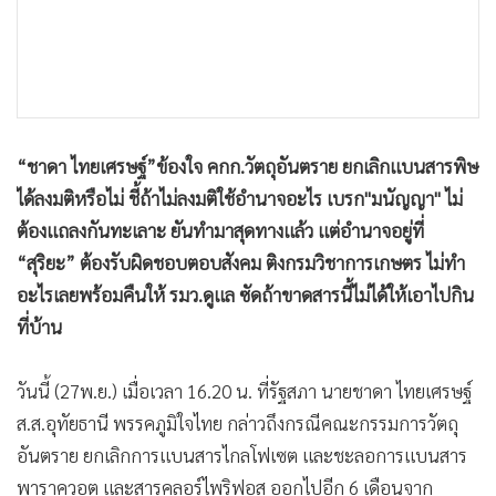
•
เกม
•
วิทยาศาสตร์
•
SMEs
•
หุ้น
•
อินโดจีน
“ชาดา ไทยเศรษฐ์”ข้องใจ คกก.วัตถุอันตราย ยกเลิกแบนสารพิษ
•
กองทุนรวม
ได้ลงมติหรือไม่ ชี้ถ้าไม่ลงมติใช้อำนาจอะไร เบรก"มนัญญา" ไม่
•
Celeb Online
ต้องแถลงกันทะเลาะ ยันทำมาสุดทางแล้ว แต่อำนาจอยู่ที่
•
Factcheck
“สุริยะ” ต้องรับผิดชอบตอบสังคม ติงกรมวิชาการเกษตร ไม่ทำ
•
ญี่ปุ่น
อะไรเลยพร้อมคืนให้ รมว.ดูแล ซัดถ้าขาดสารนี้ไม่ได้ให้เอาไปกิน
ที่บ้าน
•
News1
•
Gotomanager
วันนี้ (27พ.ย.) เมื่อเวลา 16.20 น. ที่รัฐสภา นายชาดา ไทยเศรษฐ์
ส.ส.อุทัยธานี พรรคภูมิใจไทย กล่าวถึงกรณีคณะกรรมการวัตถุ
อันตราย ยกเลิกการแบนสารไกลโฟเซต และชะลอการแบนสาร
พาราควอต และสารคลอร์ไพริฟอส ออกไปอีก 6 เดือนจาก