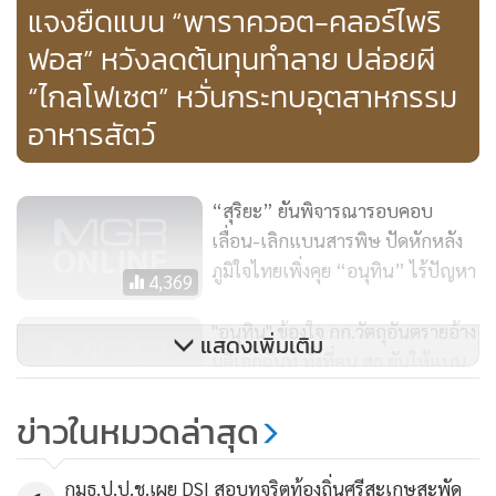
แจงยืดแบน “พาราควอต-คลอร์ไพริ
เหตุผลที่ไร้สาระ ซึ่งสารไกลโฟเซตที่มีการยกเลิกการแบนเป็น
ฟอส” หวังลดต้นทุนทำลาย ปล่อยผี
สาเหตุของโรคมะเร็งเต้านม วันนี้คนที่เป็นแม่จะต้องไปตาม
รมว.อุตสาหกรรม
“ไกลโฟเซต” หวั่นกระทบอุตสาหกรรม
อาหารสัตว์
เมื่อถามว่า ได้มีการพูดคุยกับ น.ส.มนัญญา เรื่องใดบ้าง นายชา
“สุริยะ” ยันพิจารณารอบคอบ
ดา กล่าวว่า ก็คุยกันตามประสาพี่น้อง ว่าวันนี้เราทำหน้าที่ และ
เลื่อน-เลิกแบนสารพิษ ปัดหักหลัง
พยายามเต็มที่แล้ว แล้วเราจะคืนกรมวิชาการเกษตรให้กับ
ภูมิใจไทยเพิ่งคุย “อนุทิน” ไร้ปัญหา
รัฐมนตรีว่าการไปดูแลเอง เราขอเปลี่ยนกรมใหม่ เพราะหากอยู่
4,369
ในสภาพแบบนี้เรารับไม่ได้ ส่วนกรมวิชาการเกษตร จะเอาไปให้
"อนุทิน" ข้องใจ กก.วัตถุอันตรายอ้าง
แสดงเพิ่มเติม
ใครดูแลก็แล้วแต่ รมว.เกษตรฯ อย่างไรก็ตาม เท่าที่คุยกับ
มติเอกฉันท์ ทั้งที่คน สธ.ยันให้แบน
น.ส.มนัญญา ก็ไม่แฮปปี้ ใครจะไปพอใจ ทุกคนก็ไม่แฮปปี้อยู่แล้ว
ตามเดิม "มนัญญา"พ้อคุมกรม
2,529
แต่มันก็สุดทางเราแล้ว
ข่าวในหมวดล่าสุด
วิชาการเกษตรไม่ได้ ขอดูกรมชลฯ
แทน
กมธ.ป.ป.ช.เผย DSI สอบทุจริตท้องถิ่นศรีสะเกษสะพัด