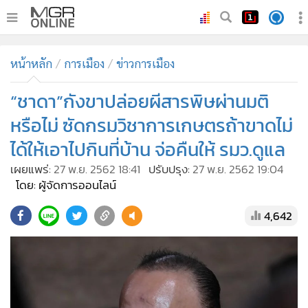
•
หน้าหลัก
หน้าหลัก
การเมือง
ข่าวการเมือง
•
ทันเหตุการณ์
•
“ชาดา”กังขาปล่อยผีสารพิษผ่านมติ
ภาคใต้
•
ภูมิภาค
หรือไม่ ซัดกรมวิชาการเกษตรถ้าขาดไม่
•
Online Section
ได้ให้เอาไปกินที่บ้าน จ่อคืนให้ รมว.ดูแล
•
บันเทิง
เผยแพร่:
27 พ.ย. 2562 18:41
ปรับปรุง:
27 พ.ย. 2562 19:04
•
ผู้จัดการรายวัน
โดย: ผู้จัดการออนไลน์
•
คอลัมนิสต์
4,642
•
ละคร
•
CbizReview
•
Cyber BIZ
•
ผู้จัดกวน