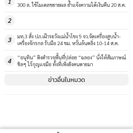
"อนุทิน" ลั่น สธ.ไม่เปลี่ยนจุดยืน
1
300 ล. ใช้โมเดลขยายผล ย้ำแจ้งความได้เงินคืน 20 ส.ค.
หลังกรมวิชาการเกษตรชงเลื่อนแบน
3 สารพิษ 6 เดือน
2,110
2
มท.3 สั่ง ปภ.เฝ้าระวังแม่น้ำโขง 5 จว.จัดเครื่องสูบน้ำ-
3
เครื่องจักรกล รับมือ 24 ชม. หวั่นล้นตลิ่ง 10-14 ส.ค.
“อนุทิน” ติงตำรวจพื้นที่ปล่อย “ฉลอง” นั่งให้สัมภาษณ์
4
ชิลๆ ไร้กุญแจมือ ทั้งที่เพิ่งยิงคนตายมา
ข่าวอื่นในหมวด
เมื่อถามว่า มีความจำเป็นที่ น.ส.มนัญญา ต้องลาออกหรือไม่ นาย
ชาดา กล่าวว่า จะลาออกทำไม เราไม่ได้ทำอะไรผิด ไม่จำเป็นต้อง
ลาออก เพราะคนที่จะต้องลาออกน่าจะเป็นคนที่ทำไม่ถูกต้อง วัน
นี้ตนคิดว่าประชาชนต้องออกมาดีกว่า หรือว่าจะให้จุดเทียนหน้า
บ้าน ถ้าประชาชนจุดเทียนหน้าบ้านทุกหลังว่าไม่เอาสารพิษ