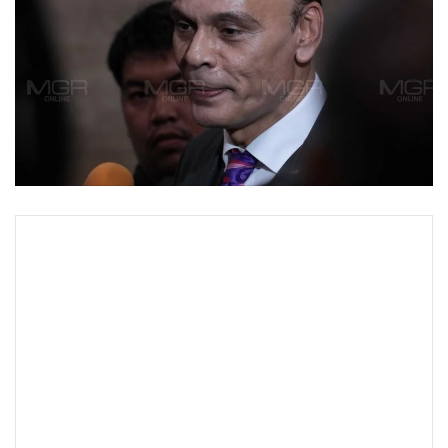
•
Good health & Well-being
•
Green Innovation & SD
•
Management & HR
•
MGR Live
•
Infographic
•
การเมือง
•
ท่องเที่ยว
•
กีฬา
•
ต่างประเทศ
•
Special Scoop
•
เศรษฐกิจ-ธุรกิจ
•
จีน
•
ชุมชน-คุณภาพชีวิต
•
อาชญากรรม
•
Motoring