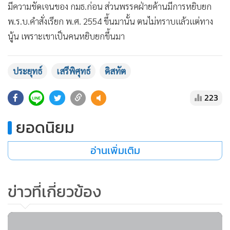
200
"บิ๊กตู่"เมินกมธ.เสรีพิศุทธ์ "ดิสทัต"ถาม
ใช้อำนาจใดเรียกชี้แจง
"ดิสทัต"ปัดตอบปม กมธ.ป.ป.ช.เชิญ
นายกฯ แจง ขอให้ความสนใจประชุม
อาเซียนก่อน
103
"เสรีพิศุทธ์"อัดเลขาธิการนายกฯ