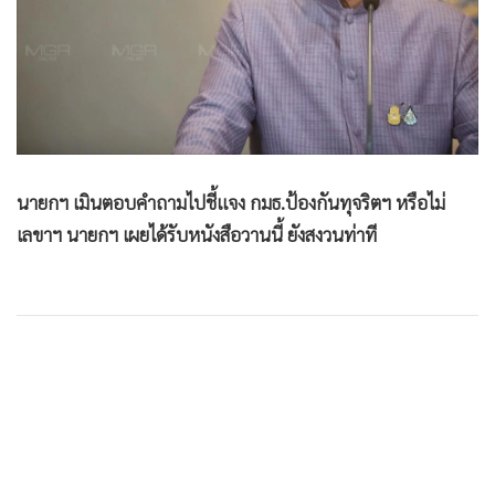
•
Good health & Well-being
•
Green Innovation & SD
•
Management & HR
•
MGR Live
•
Infographic
•
การเมือง
นายกฯ เมินตอบคำถามไปชี้แจง กมธ.ป้องกันทุจริตฯ หรือไม่
•
ท่องเที่ยว
เลขาฯ นายกฯ เผยได้รับหนังสือวานนี้ ยังสงวนท่าที
•
กีฬา
•
ต่างประเทศ
•
Special Scoop
•
เศรษฐกิจ-ธุรกิจ
•
จีน
•
ชุมชน-คุณภาพชีวิต
วันนี้ (29 ต.ค.) เวลา 14.20 น. ที่ทำเนียบรัฐบาล ภายหลังการ
•
อาชญากรรม
ประชุมคณะรัฐมนตรี (ครม.) ผู้สื่อข่าวพยายามสอบถาม
•
Motoring
พล.อ.ประยุทธ์ จันทร์โอชา นายกรัฐมนตรี และรมว.กลาโหม ว่า