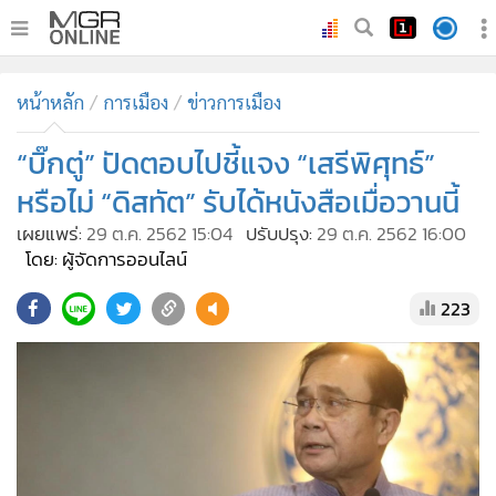
•
หน้าหลัก
หน้าหลัก
การเมือง
ข่าวการเมือง
•
ทันเหตุการณ์
•
“บิ๊กตู่” ปัดตอบไปชี้แจง “เสรีพิศุทธ์”
ภาคใต้
•
ภูมิภาค
หรือไม่ “ดิสทัต” รับได้หนังสือเมื่อวานนี้
•
Online Section
เผยแพร่:
29 ต.ค. 2562 15:04
ปรับปรุง:
29 ต.ค. 2562 16:00
•
บันเทิง
โดย: ผู้จัดการออนไลน์
•
ผู้จัดการรายวัน
223
•
คอลัมนิสต์
•
ละคร
•
CbizReview
•
Cyber BIZ
•
ผู้จัดกวน