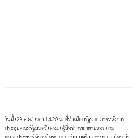
•
เกม
จะไปชี้แจงคณะกรรมาธิการป้องกันและปราบปรามการทุจริต
•
วิทยาศาสตร์
และประพฤติมิชอบ สภาผู้แทนราษฎร ที่มี พล.ต.อ.เสรีพิศุทธ์ เต
•
SMEs
มียเวส เป็นประธาน หลังออกหนังสือเชิญไปชี้แจงกรณีเสนอร่าง
•
หุ้น
พ.ร.บ.งบประมาณรายจ่ายประจำปีงบประมาณ 2563 ทั้งที่
ครม.เข้าถวายสัตย์ปฏิญาณตนไม่ครบถ้วนตามรัฐธรรมนูญ โดย
•
อินโดจีน
พล.อ.ประยุทธ์ไม่ได้ตอบคำถามดังกล่าวและเดินออกจากการให้
•
กองทุนรวม
สัมภาษณ์ไปทันที
•
Celeb Online
•
Factcheck
จากนั้นนายดิสทัต โหตระกิตย์ เลขาธิการนายกรัฐมนตรี กล่าวถึง
•
ญี่ปุ่น
กรณีดังกล่าวว่า ยอมรับว่าได้ส่งหนังสือดังกล่าว เมื่อวันที่ 28
•
News1
ต.ค.ไปยังคณะกรรมาธิการชุดดังกล่าวแล้ว ดังนั้นตนจะพูดก่อน
•
Gotomanager
คงไม่ดี เพราะเขาอาจจะยังไม่เห็นหนังสือ
เมื่อถามว่า ส่วนตัวมองว่านายกฯ ต้องไปชี้แจงด้วยตัวเองหรือไม่
นายดิสทัตกล่าวว่า ขอดูคำชี้แจงก่อน ตนคงตอบอะไรไม่ได้ขอให้