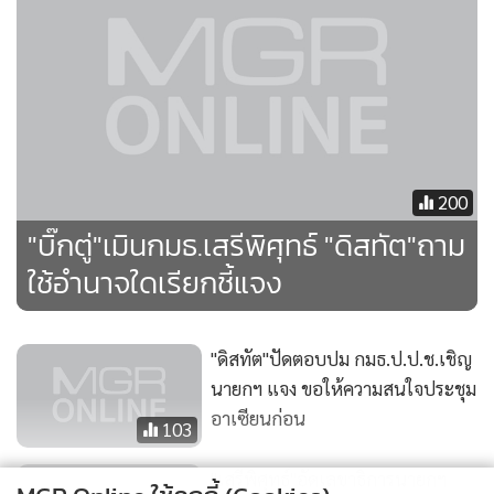
เสียมารยาท ทวงถามอำนาจ
กมธ.เชิญ"บิ๊กตู่-บิ๊กป้อม"แจง
248
แสดงเพิ่มเติม
"เสรีพิศุทธ์"ขู่ระวังเจอคุก ขีด
เส้น6พ.ย."บิ๊กตู่-บิ๊กป้อม" แจงกมธ.
ข่าวในหมวดล่าสุด
195
"อนุทิน" พริ้วจ๊อกกิ้งหนีสื่อ หลังถูกถามโพสต์ หัวโขก
1
กำแพงสื่อถึงใคร บอก “วันนี้ออกกำลังกาย”
2
“โสภณ” เยี่ยม 5 ผู้บาดเจ็บเหตุยิงกราดเทพศิรินทร์นนท์
3
พร้อมไว้อาลัย 2 ผู้เสียชีวิตส่งกำลังใจครอบครัว
เฉลยแล้ว! “อนุทิน” โพสต์โต้ “ศิริกัญญา” ปมสู้กับ
4
กำแพง เอาอย่างไรก็ไม่ลง "วีรยุทธ" ขยายความ กำแพง
คือคอร์รัปชั่น