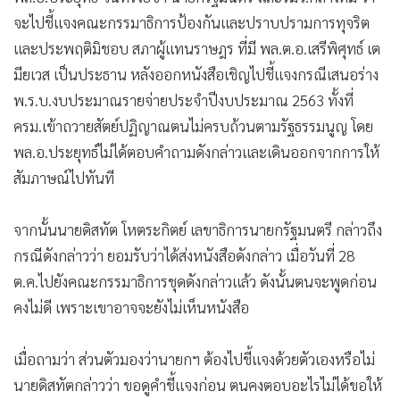
มีความชัดเจนของ กมธ.ก่อน ส่วนพรรคฝ่ายค้านมีการหยิบยก
พ.ร.บ.คำสั่งเรียก พ.ศ. 2554 ขึ้นมานั้น ตนไม่ทราบแล้วแต่ทาง
นู้น เพราะเขาเป็นคนหยิบยกขึ้นมา
ประยุทธ์
เสรีพิศุทธ์
ดิสทัต
223
ยอดนิยม
อ่านเพิ่มเติม
ข่าวที่เกี่ยวข้อง