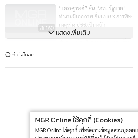
“เศรษฐพงค์” ยัน “ภท.-รัฐบาล”
ทำงานมีเอกภาพ ลั่นแบน 3 สารพิษ
เหตุห่วง ปชช.เป็นหลัก
160
แสดงเพิ่มเติม
สนช.จ่อผ่าน 3 วาระรวดร่างงบเพิ่ม
เติมปี 61 จำนวน 1.5 แสนล้าน
ข่าวในหมวดล่าสุด
กระตุ้น ศก.ฐานราก
253
“อนุทิน” รู้สึกแย่ เหตุกราดยิง รร.นนทบุรี เสียใจมากกับ
1
ผู้เสียชีวิต เป็นเหตุผลรัฐไม่ต่อใบอนุญาตพกปืน
2
ศาลยกฟ้อง! คดีอดีตปลัดจังหวัดภูเก็ตฟ้องอธิบดีปกครอง
MGR Online ใช้คุกกี้ (Cookies)
3
ปมเด้งพ้นพื้นที่ ชี้ทำถูกระเบียบ เหตุมีข้อหา “เรียกรับ
เงิน"
MGR Online ใช้คุกกี้ เพื่อจัดการข้อมูลส่วนบุคคลเพื่อนำเสนอ