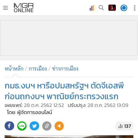
•
หน้าหลัก
•
ทันเหตุการณ์
•
ภาคใต้
•
ภูมิภาค
•
Online Section
หน้าหลัก
การเมือง
ข่าวการเมือง
•
บันเทิง
•
ผู้จัดการรายวัน
กมธ.งบฯ หารือปมสหรัฐฯ ตัดจีเอสพี
•
คอลัมนิสต์
ก่อนถกงบฯ พาณิชย์กระทรวงแรก
•
ละคร
เผยแพร่:
28 ต.ค. 2562 12:52
ปรับปรุง:
28 ต.ค. 2562 13:09
•
CbizReview
โดย: ผู้จัดการออนไลน์
•
Cyber BIZ
137
•
ผู้จัดกวน