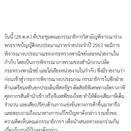
•
เกม
•
วิทยาศาสตร์
•
SMEs
•
หุ้น
วันนี้ (28 ต.ค.) ที่ประชุมคณะกรรมาธิการวิสามัญพิจารณาร่าง
•
อินโดจีน
พระราชบัญญัติงงบประมาณรายจ่ายประจำปี 2563 จะมีการ
•
กองทุนรวม
พิจารณางบประมาณของกระทรวงพาณิชย์และหน่วยงานใน
•
Celeb Online
กำกับ โดยเป็นการพิจารณาภาพรวมของสำนักงานปลัด
•
Factcheck
กระทรวงพาณิชย์ และไล่เลียงหน่วยงานในกำกับ ซึ่งมีรายงานว่า
•
ญี่ปุ่น
ก่อนเข้าสู่วาระการพิจารณางบประมาณ กรรมาธิการในซีกฝ่าย
•
News1
ค้านเตรียมหยิบยกประเด็นที่สหรัฐฯ ตัดสิทธิพิเศษทางอัตราภาษี
•
Gotomanager
ศุลกากรสินค้านำเข้า หรือจีเอสพีของไทย ทำให้ต้องเสียภาษีเต็ม
จำนวน และเสียเปรียบด้านการแข่งขันทางการค้าขึ้นมาหารือ
และสอบถามถึงแนวทางการแก้ไขปัญหาดังกล่าว รวมทั้งขอ
ความคิดเห็นคณะกรรมาธิการฯ เพื่อนำเสนอทางออกร่วมกัน
เกี่ยวกับกรณีปัญหาดังกล่าว