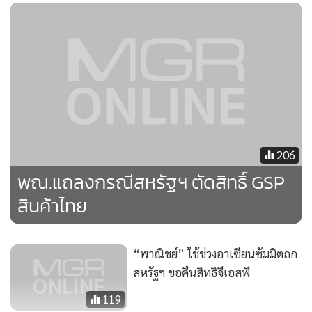
206
พณ.แถลงกรณีสหรัฐฯ ตัดสิทธิ์ GSP
สินค้าไทย
“พาณิชย์” ใช้ช่วงอาเซียนซัมมิตถก
สหรัฐฯ ขอคืนสิทธิจีเอสพี
119