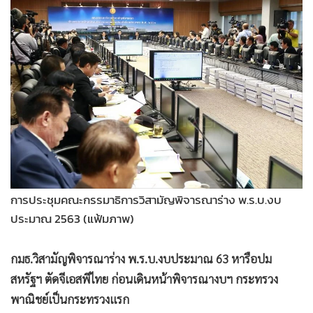
•
Good health & Well-being
•
Green Innovation & SD
•
Management & HR
•
MGR Live
•
Infographic
•
การเมือง
•
ท่องเที่ยว
•
กีฬา
•
ต่างประเทศ
•
Special Scoop
การประชุมคณะกรรมาธิการวิสามัญพิจารณาร่าง พ.ร.บ.งบ
•
เศรษฐกิจ-ธุรกิจ
ประมาณ 2563 (แฟ้มภาพ)
•
จีน
กมธ.วิสามัญพิจารณาร่าง พ.ร.บ.งบประมาณ 63 หารือปม
•
ชุมชน-คุณภาพชีวิต
สหรัฐฯ ตัดจีเอสพีไทย ก่อนเดินหน้าพิจารณางบฯ กระทรวง
•
อาชญากรรม
พาณิชย์เป็นกระทรวงแรก
•
Motoring