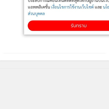
ประสบการณ์คอนเทนต์ที่ดีที่สุดให้กับผู้อ่านบนเว็บไซต์ และ
"ลิซ่า" จับตา "หมอสรณ" เซ็นจัดจ้าง USO มูลค่า 5,000
4
แอพพลิเคชั่น
เงื่อนไขการใช้งานเว็บไซต์
และ
นโยบายสิทธิ
ล้าน แม้ กก.สรรหาลงมติขาดคุณสมบัติ
ส่วนบุคคล
ข่าวอื่นในหมวด
รับทราบ