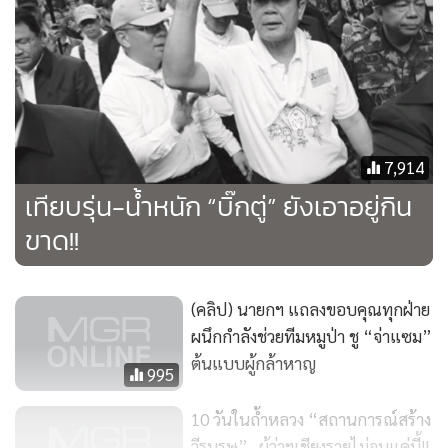
แบบที่ว่าแม้จะทุ่มงบประมาณประชาสัมพันธ์สักอีกกี่หมื่นล้านก็
คงไม่ได้ผลเท่านี้แน่นอน
ดังนั้น หากมองไปในด้านอื่นๆ ที่ได้มาแบบที่ไม่คาดหมาย ก็คือ
ชื่อเสียง น้ำใจคนไทยที่สร้างความประทับใจไปทั่วโลก ขณะ
เดียวกัน ภายในประเทศก็จะเป็นการสร้าง “ความสามัคคี” ร่วม
7,914
แรงร่วมใจกันอย่างที่ไม่ค่อยได้เห็นนัก
เทียบรุ่น-น้ำหนัก “บิ๊กตู่” ยังเอาอยู่กิน
ขาด!!
ขณะเดียวกัน ในมุมของฝ่ายรัฐบาลบ้าง ในมุมของ
พล.อ.ประยุทธ์ จันทร์โอชา ก็ต้องบอกว่า “คาดไม่ถึง” เหมือนกัน
เพราะจากวิกฤตในถ้ำหลวงดังกล่าว ทำให้สายตาคนไทยลืมเรื่อง
(คลิป) นายกฯ แถลงขอบคุณทุกฝ่าย
การเมืองไปชั่วคราว ซึ่งแน่นอนว่าย่อมต้องเป็นผลดีกับฝ่าย
ผนึกกำลังช่วยทีมหมูป่า ชู “จ่าแซม”
รัฐบาล เพราะก่อนหน้านั้น เริ่มโดนถล่มจากฝ่ายตรงข้ามมากขึ้น
ต้นแบบผู้กล้าหาญ
995
เรื่อยๆ แต่จากเหตุการณ์ที่ถ้ำหลวงในช่วงที่ผ่านมา บทบาทของ
ผู้นำรัฐบาล คือ พล.อ.ประยุทธ์ จันทร์โอชา ก็สร้างภาวะผู้นำใน
10 วันในถ้ำหลวง “สถานการณ์สร้าง
ทางบวกได้ค่อนข้างดี การเดินทางไปพื้นที่ก็วางตัวได้อย่าง
วีรบุรุษ”- ผู้ว่าฯเชียงรายไม่จบแค่นี้!!