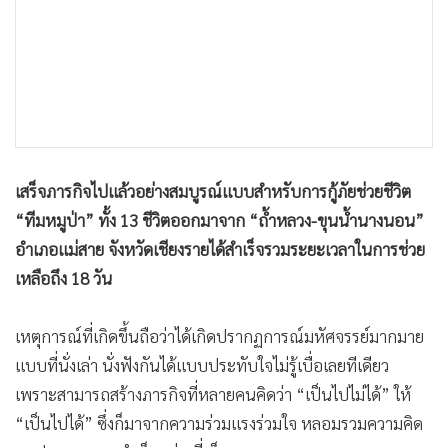
•
เกม
•
วิทยาศาสตร์
•
SMEs
•
หุ้น
•
อินโดจีน
•
กองทุนรวม
เสร็จภารกิจไปแล้วอย่างสมบูรณ์แบบสำหรับการกู้ภัยช่วยชีวิต
•
Celeb Online
“ทีมหมูป่า” ทั้ง 13 ชีวิตออกมาจาก “ถ้ำหลวง-ขุนน้ำนางนอน”
•
Factcheck
อำเภอแม่สาย จังหวัดเชียงรายได้สำเร็จรวมระยะเวลาในการช่วย
•
ญี่ปุ่น
เหลือถึง 18 วัน
•
News1
•
Gotomanager
เหตุการณ์ที่เกิดขึ้นถือว่าได้เกิดปรากฏการณ์มหัศจรรย์มากมาย
แบบที่นั่งเล่า นั่งฟังกันได้แบบประทับใจไม่รู้เบื่อเลยทีเดียว
เพราะสามารถสร้างภารกิจที่หลายคนคิดว่า “เป็นไปไม่ได้” ให้
“เป็นไปได้” ซึ่งก็มาจากความร่วมแรงร่วมใจ หลอมรวมความคิด