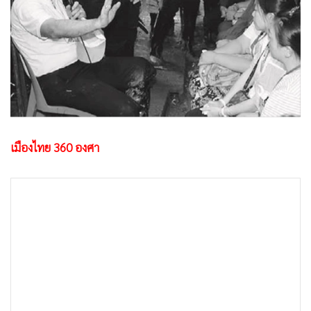
•
Good health & Well-being
•
Green Innovation & SD
•
Management & HR
•
MGR Live
•
Infographic
•
การเมือง
•
ท่องเที่ยว
เมืองไทย 360 องศา
•
กีฬา
•
ต่างประเทศ
•
Special Scoop
•
เศรษฐกิจ-ธุรกิจ
•
จีน
•
ชุมชน-คุณภาพชีวิต
•
อาชญากรรม
•
Motoring