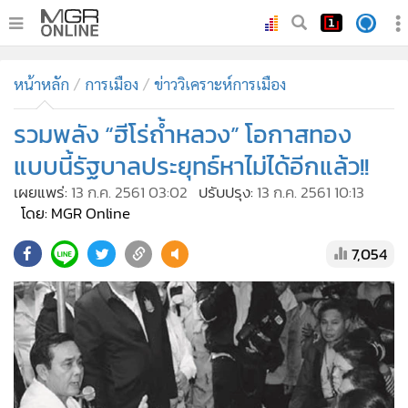
•
หน้าหลัก
หน้าหลัก
การเมือง
ข่าววิเคราะห์การเมือง
•
ทันเหตุการณ์
•
รวมพลัง “ฮีโร่ถ้ำหลวง” โอกาสทอง
ภาคใต้
•
ภูมิภาค
แบบนี้รัฐบาลประยุทธ์หาไม่ได้อีกแล้ว!!
•
Online Section
เผยแพร่:
13 ก.ค. 2561 03:02
ปรับปรุง:
13 ก.ค. 2561 10:13
•
บันเทิง
โดย: MGR Online
•
ผู้จัดการรายวัน
7,054
•
คอลัมนิสต์
•
ละคร
•
CbizReview
•
Cyber BIZ
•
ผู้จัดกวน