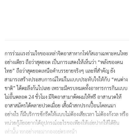
การร่วมแรงร่วมใจของเหล่าจิตอาสาหากโฟกัสเอาเฉพาะคนไทย
อย่างเดียว ถือว่าสุดยอด เป็นการแสดงให้เห็นว่า “พลังของคน
ไทย” ถือว่าสุดยอดเหนือคำบรรยายจริงๆ และที่สำคัญ ยัง
สามารถสร้างประสบการณ์ใหม่ในแบบประทับใจให้กับ “คนต่าง
ชาติ” ได้ตะลึงกันไปเลย เพราะมีครบหมดทั้งอาหารการกินแบบ
ไม่อั้นตลอด 24 ชั่วโมง มีจิตอาสามาตัดผมให้ฟรี อาสานวดให้
อาสาสมัครได้คลายปวดเมื่อย เสื้อผ้าสกปรกเปื้อนโคลนมา
อย่างไร ก็มีบริการซักรีดให้แบบไม่ต้องเสียเวลา ไม่ต้องกังวล หรือ
หน่วยกู้ภัยอยากได้อุปกรณ์อะไรขอเพียงให้เอ่ยปากให้ได้ยิน
เท่านั้น ทุกอย่างจะมากองอยู่ตรงหน้า