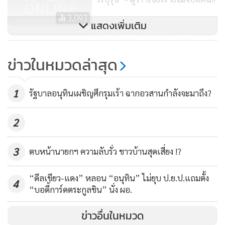
ระมัดระวัง เป็นภาพที่ต้องการไป “ให้กำลังใจ” เจ้าหน้าที่หรือ
3,093
แสดงเพิ่มเติม
ให้การสนับสนุนอำนวยความสะดวกทั้งในด้านอุปกรณ์ กำลัง
“สิงห์อาสา” ผนึกกำลัง นศ.8
พลอย่างเต็มที่ และที่สำคัญ ไม่ได้ไป “แย่งซีน” ของเจ้าหน้าที่
สถาบัน ระดมช่วยชาวนาแม่สาย
โดยเฉพาะกับผู้บัญชาการเหตุการณ์ คือ นายณรงค์ศักดิ์ โอสถ
ข่าวในหมวดล่าสุด
ลงแขกดำนาพื้นที่รับน้ำถ้ำหลวง
ธนากร ผู้ว่าราชการจังหวัดเชียงรายในขณะนั้น
2,699
1
รัฐบาลอนุทินเผชิญศึกรุมเร้า ฉากอวสานกำลังจะมาถึง?
ต้องยอมรับว่า ภาพลักษณ์ของ พล.อ.ประยุทธ์ จันทร์โอชา จาก
เหตุการณ์ดังกล่าว ถือว่าออกมาเป็นบวก ถือว่าสร้างความโดด
2
เด่น มีภาวะผู้นำสูง ในลักษณะที่เป็นผู้ใหญ่ ไม่ใช่ออกมาใน
ลักษณะของการหาเสียงแบบ “หาเศษหาเลย” แบบพวกนักการ
3
ตบหน้านายกฯ ความลับรั่ว ชาวบ้านสุดเสี่ยง !?
เมืองที่เคยเห็นจนคุ้นตา
“ดีลเขียว-แดง” หลอน “อนุทิน” ไม่ยุบ ป.ย.ป.แถมตั้ง
4
อย่างไรก็ดี แม้ว่าจะตั้งใจหรือไม่ก็ตาม แต่ภาพดังกล่าวนั่นแหละ
“บอดี้การ์ดตระกูลชิน” นั่ง ผอ.
กลับทำให้เป็นการเพิ่มภาพลักษณ์ให้โดดเด่นขึ้นมาอีกในแบบที่
ข่าวอื่นในหมวด
คาดไม่ถึง เพราะหากบอกว่าจากวิกฤตถ้ำหลวงอีกด้านหนึ่งก็