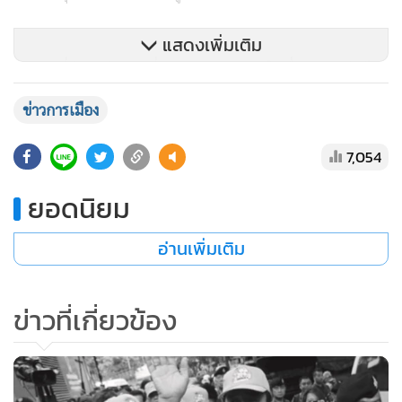
แสดงเพิ่มเติม
ส่วนคนที่มีแรง มีความเชี่ยวชาญเฉพาะด้านในเรื่องการกู้ภัย ปีน
ป่าย ก็อุตส่่าห์อาสามาช่วยด้วยใจเกินร้อย มาจากทุกภูมิภาค ใต้
ข่าวการเมือง
ขึ้นเหนือ กลางมาเหนือ หรืออีสานมาเหนือ เรียกว่ามาช่วยกันทุก
จังหวัด มากันด้วยใจแม้จะต้องเสียรายได้ เสียเงินเสียทองเท่าไหร่
7,054
ก็ยอม แบบนี้ไม่เรียกว่ามหัศจรรย์แล้วจะเรียกว่าอะไร และอย่าได้
ยอดนิยม
แปลกใจที่พวกอาสาสมัครชาวต่างชาติ นักข่าวฝรั่งยังอึ้ง สุด
ประทับใจกับ “ประเทศไทย” ที่มีแบบนี้ที่เดียวในโลก
อ่านเพิ่มเติม
นี่ยังไม่นับในมุมที่เป็น “กระแส” จากทั่วโลก บรรดาคนดังทุก
วงการ ผู้นำ นักกีฬาต่างติดตามข่าวการช่วยเหลือ และเอาใจช่วย
ข่าวที่เกี่ยวข้อง
เอาเป็นว่ามองในมุมหนึ่งจะเห็นว่าจากเหตุการณ์คราวนี้ ทำให้ทั่ว
โลกรู้จักประเทศไทย ได้รู้จักคนไทยอย่างที่ไม่เคยปรากฏมาก่อน